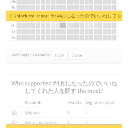
Mo
Tu
We
Unlock real report for #4月になったのでいいねして
Th
Fr
Sa
Su
Download all
7
records
in:
CSV
Excel
Who supported #4月になったのでいいね
してくれた人を貶す the most?
Account
Tweets
Avg. sentiment
@igauci
1
1
@greyhairworks
1
1