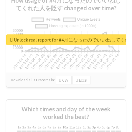
How usage of #4月になったのでいいねし
てくれた人を貶す changed over time?
Unlock real report for #4月になったのでいいねして
Download all
31
records
in:
CSV
Excel
Which times and day of the week
worked the best?
1a
2a
3a
4a
5a
6a
7a
8a
9a
10a
11a
12a
1p
2p
3p
4p
5p
6p
7p
8p
9p
10p