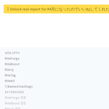
Unlock real report for #4月になったのでいいねして
WEB APPS
RiteForge
RiteBoost
Rite.ly
RiteTag
RiteKit
Banned Hashtags
EXTENSIONS
RiteForge:
RiteBoost:
Rite.ly: