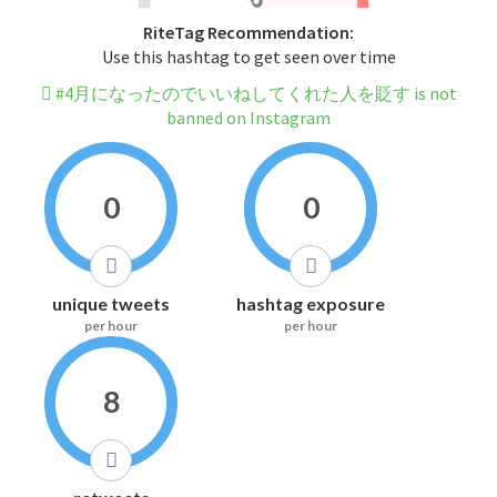
RiteTag Recommendation:
Use this hashtag to get seen over time
#4月になったのでいいねしてくれた人を貶す is not
banned on Instagram
0
0
unique tweets
hashtag exposure
per hour
per hour
8