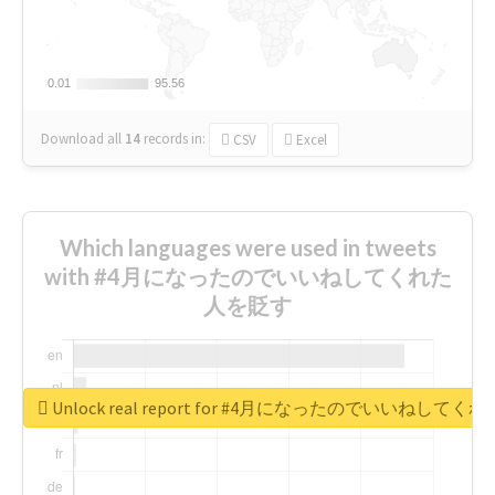
0.01
0.01
95.56
95.56
Download all
14
records
in:
CSV
Excel
Which languages were used in tweets
with #4月になったのでいいねしてくれた
人を貶す
Unlock real report for #4月になったのでいいねして