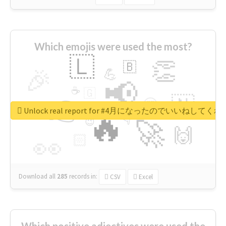
Which emojis were used the most?
🇱
👏
🇧
🎉
💪
📢
☕
🇬
👉
🇳
😍
🔷
🎡
Unlock real report for #4月になったのでいいねして
🔥
👇
😉
🚀
🙌
🏻
👀
Download all
285
records
in:
CSV
Excel
Which positive adjectives were used the