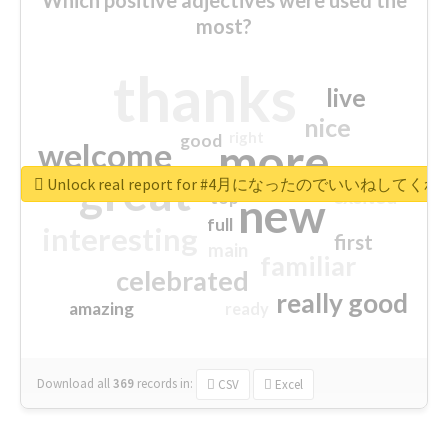
most?
thanks
live
nice
right
good
more
welcome
great
Unlock real report for #4月になったのでいいねして
excited
top
new
full
interesting
first
main
familiar
celebrated
really good
amazing
ready
Download all
369
records
in:
CSV
Excel