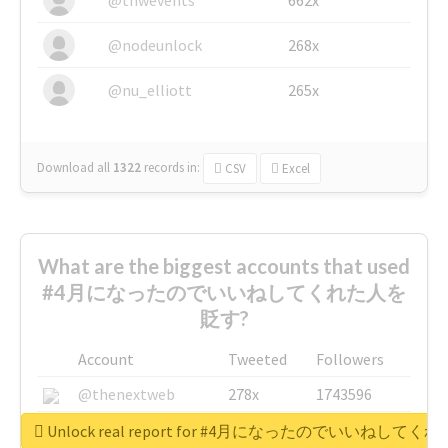
@nodeunlock
268x
@nu_elliott
265x
Download all
1322
records
in:
CSV
Excel
What are the biggest accounts that used
#4月になったのでいいねしてくれた人を
貶す?
Account
Tweeted
Followers
@thenextweb
278x
1743596
@GuyKawasaki
8x
1440448
Unlock real report for #4月になったのでいいねして