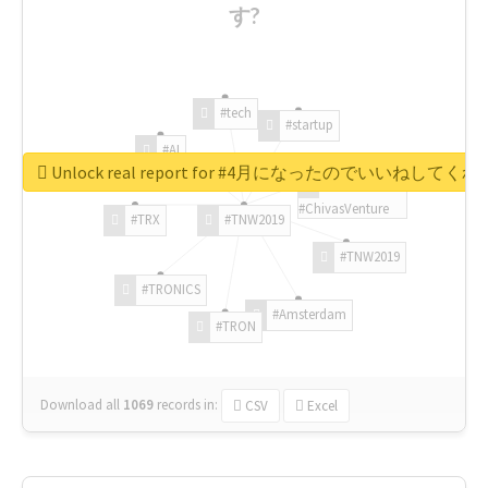
す?
#tech
#startup
#AI
Unlock real report for #4月になったのでいいねして
#ChivasVenture
#TRX
#TNW2019
#TNW2019
#TRONICS
#Amsterdam
#TRON
Download all
1069
records
in:
CSV
Excel