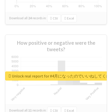
Download all
24
records
in:
CSV
Excel
How positive or negative were the
tweets?
Unlock real report for #4月になったのでいいねして
Download all
11
records
in:
CSV
Excel