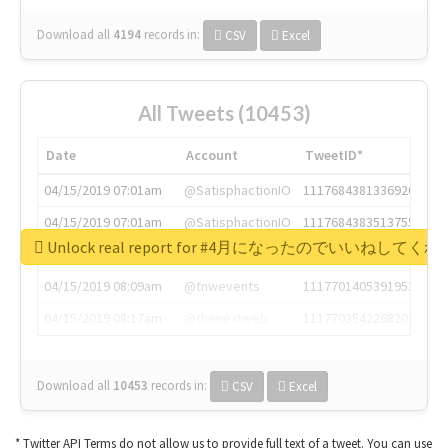
Download all
4194
records
in:
CSV
Excel
All Tweets (10453)
Date
Account
TweetID*
04/15/2019 07:01am
@SatisphactionIO
1117684381336920064
04/15/2019 07:01am
@SatisphactionIO
1117684383513755649
Unlock real report for #4月になったのでいいねして
04/15/2019 07:03am
@annaercilla
1117684805876027392
04/15/2019 08:09am
@tnwevents
1117701405391953920
04/15/2019 08:17am
@thenextweb
1117703542268203008
Download all
10453
records
in:
CSV
Excel
* Twitter API Terms do not allow us to provide full text of a tweet. You can use