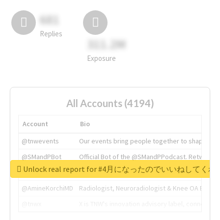
681
Replies
311.2M
Exposure
All Accounts (4194)
Account
Bio
@tnwevents
Our events bring people together to shape the 
@SMandPBot
Official Bot of the @SMandPPodcast. Retweeting 
Unlock real report for #4月になったのでいいねして
@thenextweb
The heart of tech.
@AmineKorchiMD
Radiologist, Neuroradiologist & Knee OA Emboliz
@tnwx
X is TNW's innovation advisory label, connecti