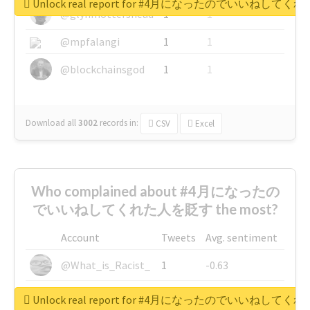
Unlock real report for #4月になったのでいいねして
@glynmottershead
1
1
@mpfalangi
1
1
@blockchainsgod
1
1
Download all
3002
records
in:
CSV
Excel
Who complained about #4月になったの
でいいねしてくれた人を貶す the most?
Account
Tweets
Avg. sentiment
@What_is_Racist_
1
-0.63
@SkateChart
1
-0.6
Unlock real report for #4月になったのでいいねして