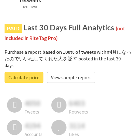
retweets
per hour
Last 30 Days Full Analytics
PAID
(not
included in RiteTag Pro)
Purchase a report
based on 100% of tweets
with #4月になっ
たのでいいねしてくれた人を貶す posted in the last 30
days.
Calculate price
View sample report
4050
6403
Tweets
Retweets
4194
3114
Accounts
Likes