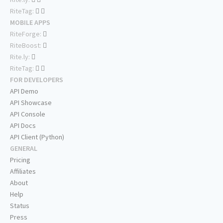
RiteTag:
MOBILE APPS
RiteForge:
RiteBoost:
Rite.ly:
RiteTag:
FOR DEVELOPERS
API Demo
API Showcase
API Console
API Docs
API Client (Python)
GENERAL
Pricing
Affiliates
About
Help
Status
Press