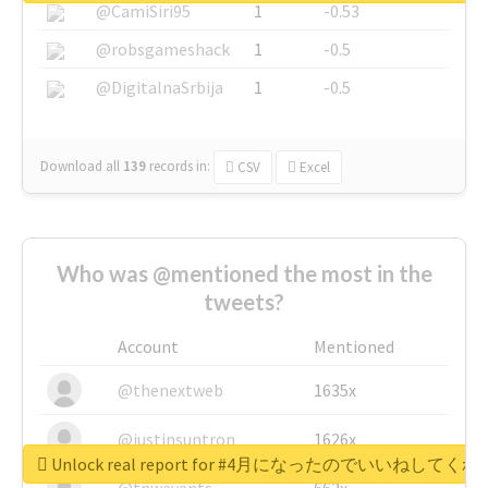
@CamiSiri95
1
-0.53
@robsgameshack
1
-0.5
@DigitalnaSrbija
1
-0.5
Download all
139
records
in:
CSV
Excel
Who was @mentioned the most in the
tweets?
Account
Mentioned
@thenextweb
1635x
@justinsuntron
1626x
Unlock real report for #4月になったのでいいねして
@tnwevents
662x