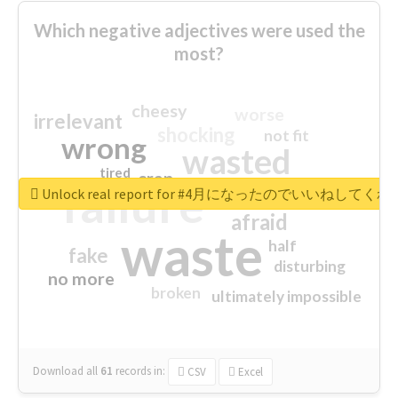
Which negative adjectives were used the
most?
cheesy
worse
irrelevant
shocking
not fit
wrong
wasted
tired
crap
failure
sorry
closed
Unlock real report for #4月になったのでいいねして
afraid
waste
half
fake
disturbing
no more
broken
ultimately impossible
Download all
61
records
in:
CSV
Excel