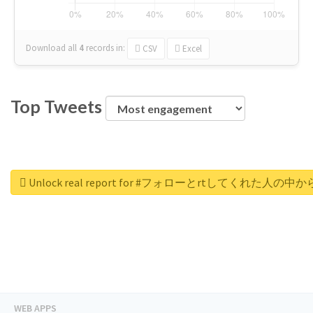
Download all
4
records
in:
CSV
Excel
Top Tweets
Unlock real report for #フォローとrtしてく
WEB APPS