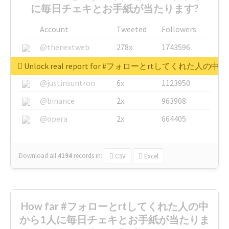
に毎日チェキとお手紙が当たります?
Account
Tweeted
Followers
@thenextweb
278x
1743596
@GuyKawasaki
8x
1440448
Unlock real report for #フォローとrtしてく
@justinsuntron
6x
1123950
@binance
2x
963908
@opera
2x
664405
Download all
4194
records
in:
CSV
Excel
How far #フォローとrtしてくれた人の中
から1人に毎日チェキとお手紙が当たりま