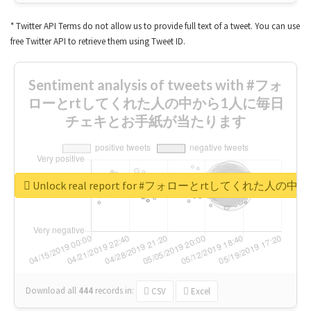
* Twitter API Terms do not allow us to provide full text of a tweet. You can use
free Twitter API to retrieve them using Tweet ID.
Sentiment analysis of tweets with #フォ
ローとrtしてくれた人の中から1人に毎日
チェキとお手紙が当たります
Unlock real report for #フォローとrtしてく
Download all
444
records
in:
CSV
Excel