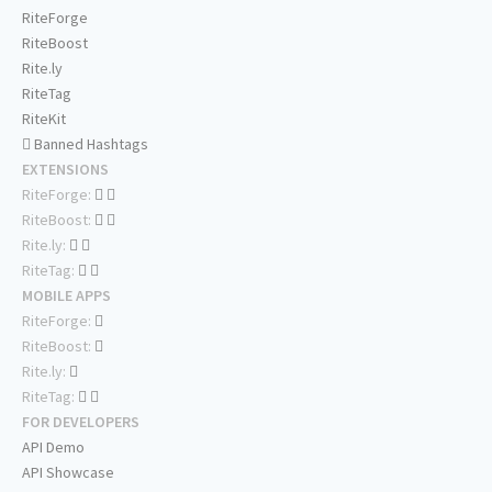
RiteForge
RiteBoost
Rite.ly
RiteTag
RiteKit
Banned Hashtags
EXTENSIONS
RiteForge:
RiteBoost:
Rite.ly:
RiteTag:
MOBILE APPS
RiteForge:
RiteBoost:
Rite.ly:
RiteTag:
FOR DEVELOPERS
API Demo
API Showcase