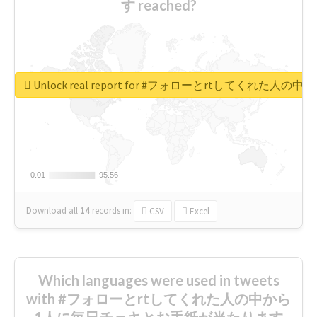
す reached?
Unlock real report for #フォローとrtしてく
0.01
0.01
95.56
95.56
Download all
14
records
in:
CSV
Excel
Which languages were used in tweets
with #フォローとrtしてくれた人の中から
1人に毎日チェキとお手紙が当たります