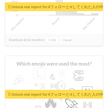
Unlock real report for #フォローとrtしてく
Download all
11
records
in:
CSV
Excel
Which emojis were used the most?
🇱
👏
🇧
🎉
💪
📢
☕
🇬
👉
🇳
😍
🔷
🎡
Unlock real report for #フォローとrtしてく
🔥
👇
😉
🚀
🙌