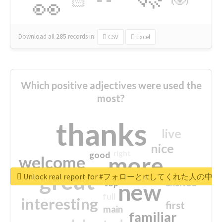
🏻
👀
Download all
285
records
in:
CSV
Excel
Which positive adjectives were used the
most?
thanks
live
nice
right
good
more
welcome
great
Unlock real report for #フォローとrtしてく
excited
top
new
full
interesting
first
main
familiar