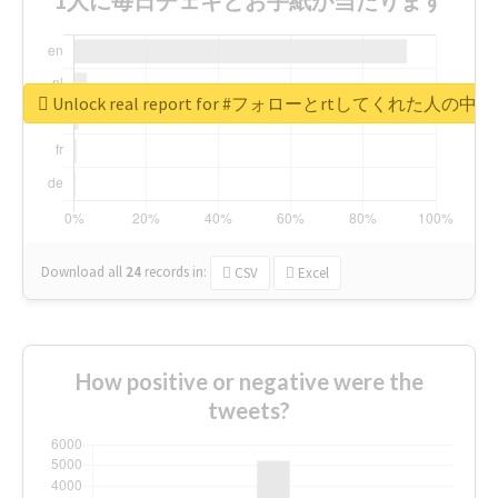
Unlock real report for #フォローとrtしてく
Download all
24
records
in:
CSV
Excel
How positive or negative were the
tweets?