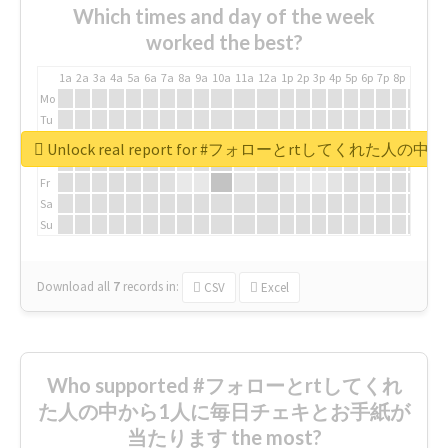
Which times and day of the week
worked the best?
1a
2a
3a
4a
5a
6a
7a
8a
9a
10a
11a
12a
1p
2p
3p
4p
5p
6p
7p
8p
9p
10p
Mo
Tu
We
Unlock real report for #フォローとrtしてく
Th
Fr
Sa
Su
Download all
7
records
in:
CSV
Excel
Who supported #フォローとrtしてくれ
た人の中から1人に毎日チェキとお手紙が
当たります the most?