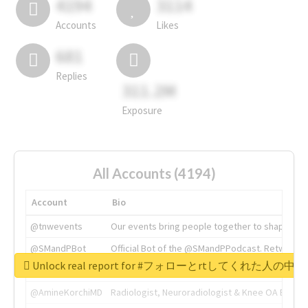
4194
3114
Accounts
Likes
681
Replies
311.2M
Exposure
All Accounts (4194)
Account
Bio
@tnwevents
Our events bring people together to shape the 
@SMandPBot
Official Bot of the @SMandPPodcast. Retweeting 
Unlock real report for #フォローとrtしてく
@thenextweb
The heart of tech.
@AmineKorchiMD
Radiologist, Neuroradiologist & Knee OA Emboliz