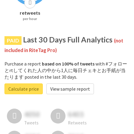
retweets
per hour
Last 30 Days Full Analytics
PAID
(not
included in RiteTag Pro)
Purchase a report
based on 100% of tweets
with #フォロー
とrtしてくれた人の中から1人に毎日チェキとお手紙が当
たります posted in the last 30 days.
Calculate price
View sample report
4050
6403
Tweets
Retweets