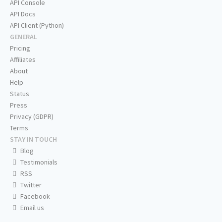
API Console
API Docs
API Client (Python)
GENERAL
Pricing
Affiliates
About
Help
Status
Press
Privacy (GDPR)
Terms
STAY IN TOUCH
Blog
Testimonials
RSS
Twitter
Facebook
Email us