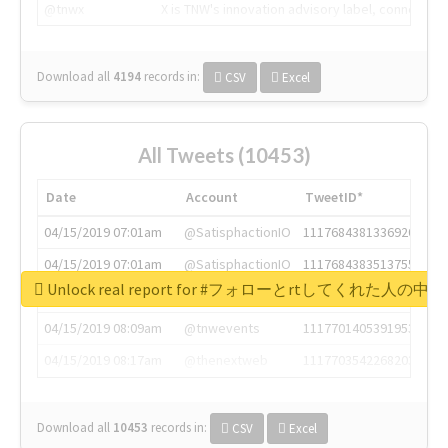
@tnwx
X is TNW's innovation advisory label, connecti
Download all
4194
records
in:
CSV
Excel
All Tweets (10453)
Date
Account
TweetID*
04/15/2019 07:01am
@SatisphactionIO
1117684381336920064
04/15/2019 07:01am
@SatisphactionIO
1117684383513755649
Unlock real report for #フォローとrtしてく
04/15/2019 07:03am
@annaercilla
1117684805876027392
04/15/2019 08:09am
@tnwevents
1117701405391953920
04/15/2019 08:17am
@thenextweb
1117703542268203008
Download all
10453
records
in:
CSV
Excel