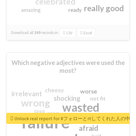
celebrated
really good
amazing
ready
Download all
369
records
in:
CSV
Excel
Which negative adjectives were used the
most?
cheesy
worse
irrelevant
shocking
not fit
wrong
wasted
tired
crap
failure
sorry
closed
Unlock real report for #フォローとrtしてく
afraid