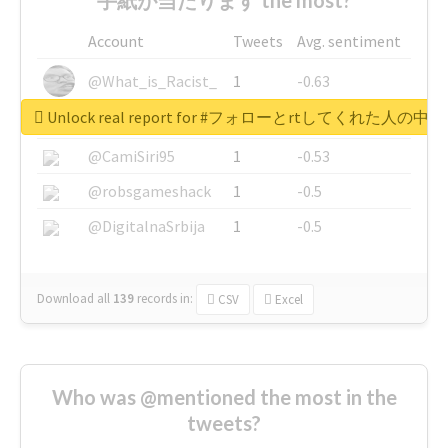
Account
Tweets
Avg. sentiment
@What_is_Racist_
1
-0.63
Unlock real report for #フォローとrtしてく
@SkateChart
1
-0.6
@CamiSiri95
1
-0.53
@robsgameshack
1
-0.5
@DigitalnaSrbija
1
-0.5
Download all
139
records
in:
CSV
Excel
Who was @mentioned the most in the
tweets?