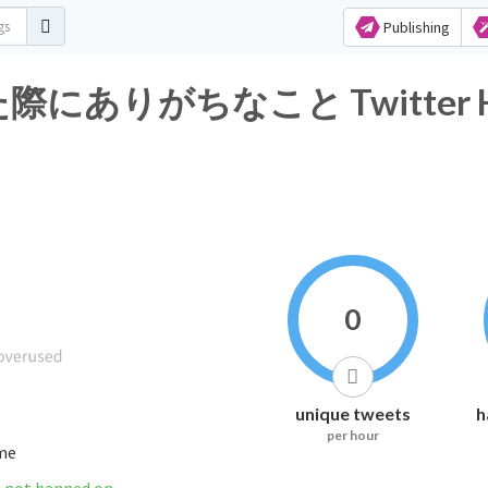
Publishing
がちなこと Twitter Hasht
0
unique tweets
h
per hour
ime