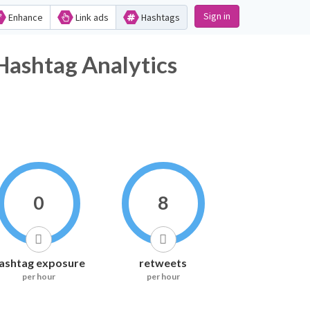
Sign in
Enhance
Link ads
Hashtags
ag Analytics
0
8
ashtag exposure
retweets
per hour
per hour