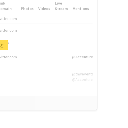
ink
Live
Domain
Photos
Videos
Stream
Mentions
Hashtags
witter.com
#HigherEd
witter.com
#HigherEd
nw.me
#TNW2019, #The
こと
witter.com
@Accenture
@tnwevents,
@Accenture