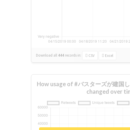
Download all
444
records
in:
CSV
Excel
How usage of #バスターズが
changed over ti