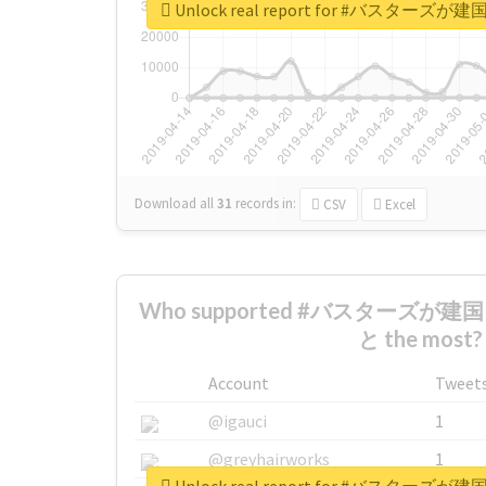
Unlock real report for #バス
Download all
31
records
in:
CSV
Excel
Who supported #バスターズ
と the most?
Account
Tweet
@igauci
1
@greyhairworks
1