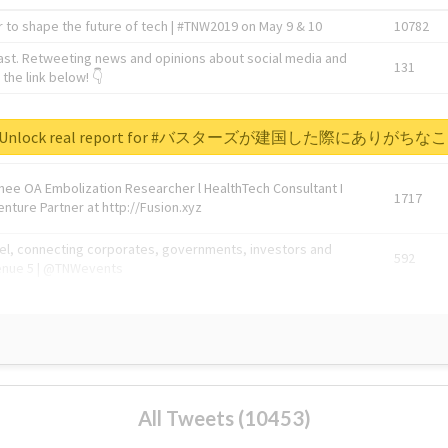
 to shape the future of tech | #TNW2019 on May 9 & 10
10782
ast. Retweeting news and opinions about social media and
131
the link below! 👇
1743596
Unlock real report for #バスターズが建国した際にありがちな
Knee OA Embolization Researcher l HealthTech Consultant I
1717
enture Partner at http://Fusion.xyz
abel, connecting corporates, governments, investors and
592
enue 5 | @TNWevents
All Tweets (10453)