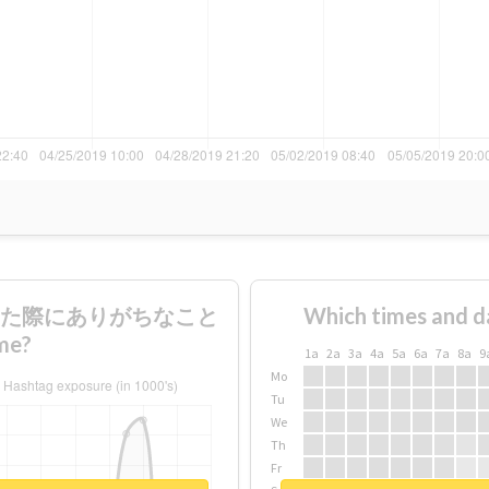
建国した際にありがちなこと
Which times and d
me?
1a
2a
3a
4a
5a
6a
7a
8a
9
Mo
Tu
We
Th
Fr