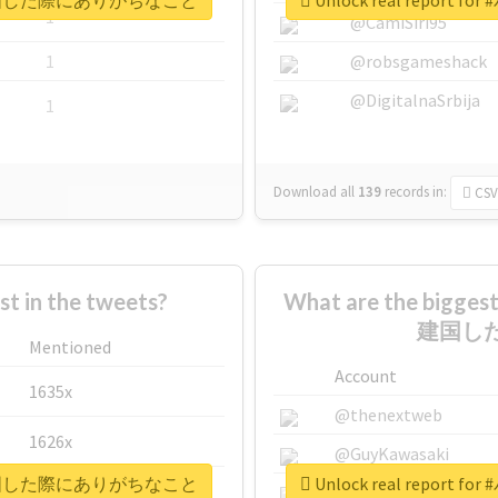
ターズが建国した際にありがちなこと
Unlock real rep
1
@CamiSiri95
1
@robsgameshack
@DigitalnaSrbija
1
Download all
139
records
in:
CSV
 in the tweets?
What are the bigg
建国し
Mentioned
Account
1635x
@thenextweb
1626x
@GuyKawasaki
ターズが建国した際にありがちなこと
Unlock real rep
662x
@justinsuntron