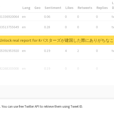
L
*
Lang
Geo
Sentiment
Likes
Retweets
Replies
81336920064
en
0.06
0
0
0
t
83513755649
en
0.28
0
0
0
t
05876027392
en
0.06
0
0
0
t
Unlock real report for #バスターズが建国した際にありがちな
05391953920
en
0.19
4
2
0
t
42268203008
en
0.19
0
0
0
t. You can use free Twitter API to retrieve them using Tweet ID.