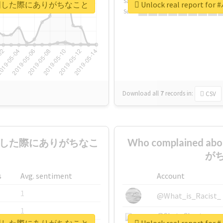
Sa
ターズが建国した際にありがちなこと
Unlock real rep
Su
Download all
7
records
in:
CSV
が建国した際にありがちなこ
Who complaine
がち
s
Avg. sentiment
Account
1
@What_is_Racist_
1
@SkateChart