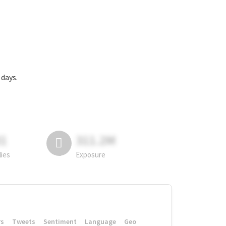
ays.
81
311.2M
lies
Exposure
rs
Tweets
Sentiment
Language
Geo