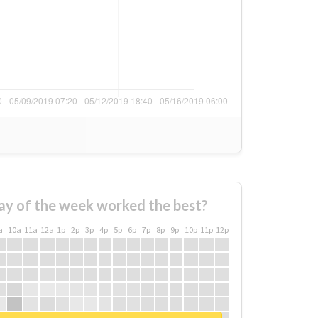
ay of the week worked the best?
a
10a
11a
12a
1p
2p
3p
4p
5p
6p
7p
8p
9p
10p
11p
12p