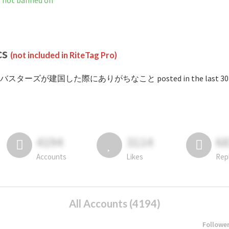
banned on
cs
(not included in RiteTag Pro)
 #バスターズが建国した際にありがちなこと posted in the last 30 d
4194
3114
6
Accounts
Likes
Rep
All Accounts (4194)
Followe