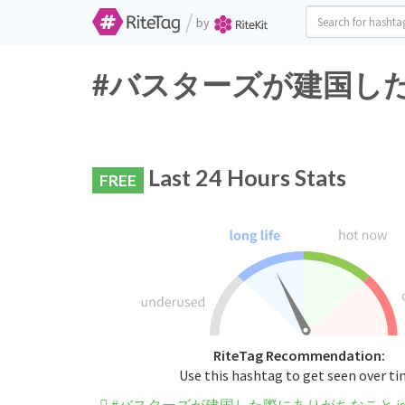
/
by
#バスターズが建国した際にあり
Last 24 Hours Stats
FREE
RiteTag Recommendation:
Use this hashtag to get seen over t