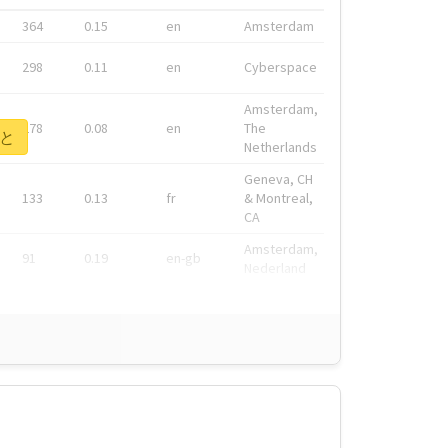
364
0.15
en
Amsterdam
298
0.11
en
Cyberspace
Amsterdam,
278
0.08
en
The
こと
Netherlands
Geneva, CH
133
0.13
fr
& Montreal,
CA
Amsterdam,
91
0.19
en-gb
Nederland