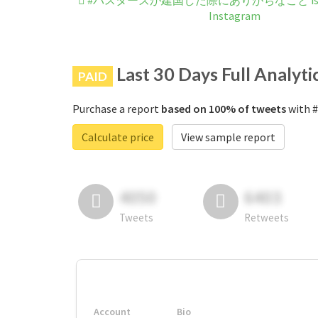
#バスターズが建国した際にありがちなこと is not 
Instagram
Last 30 Days Full Analyti
PAID
Purchase a report
based on 100% of tweets
with
Calculate price
View sample report
4050
6403
Tweets
Retweets
Account
Bio