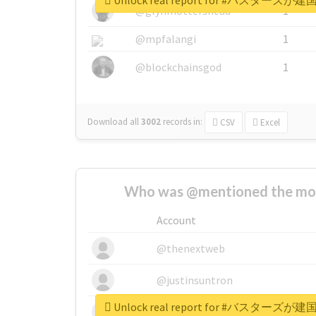
Unlock real report for #バス
@glynmottershead
1
@mpfalangi
1
@blockchainsgod
1
Download all
3002
records
in:
CSV
Excel
Who was @mentioned the most
Account
@thenextweb
@justinsuntron
Unlock real report for #バス
@tnwevents