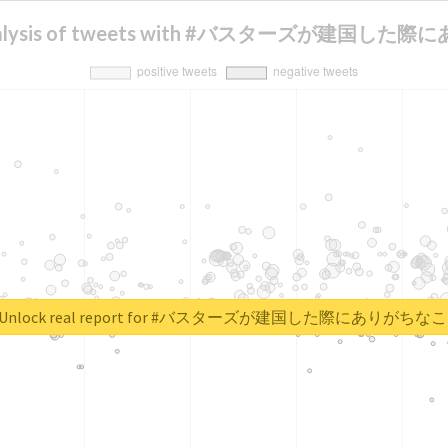
 analysis of tweets with #バスターズが建国し
Unlock real report for #バスターズが建国した際にありがちな