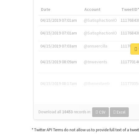
Date
Account
TweetID
04/15/2019 07:01am
@SatisphactionIO
11176843
04/15/2019 07:01am
@SatisphactionIO
11176843
04/15/2019 07:03am
@annaercilla
11176848
04/15/2019 08:09am
@tnwevents
11177014
04/15/2019 08:17am
@thenextweb
11177035
Download all
10453
records
in:
CSV
Excel
* Twitter API Terms do not allow us to provide full text of a twee