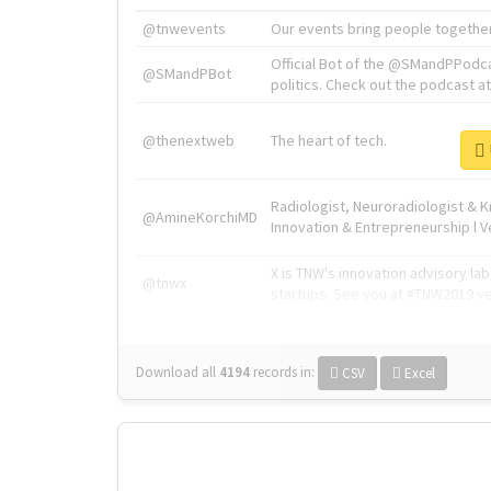
@tnwevents
Our events bring people together
Official Bot of the @SMandPPodc
@SMandPBot
politics. Check out the podcast at 
@thenextweb
The heart of tech.
Radiologist, Neuroradiologist & 
@AmineKorchiMD
Innovation & Entrepreneurship l V
X is TNW's innovation advisory l
@tnwx
startups. See you at #TNW2019 v
Download all
4194
records
in:
CSV
Excel