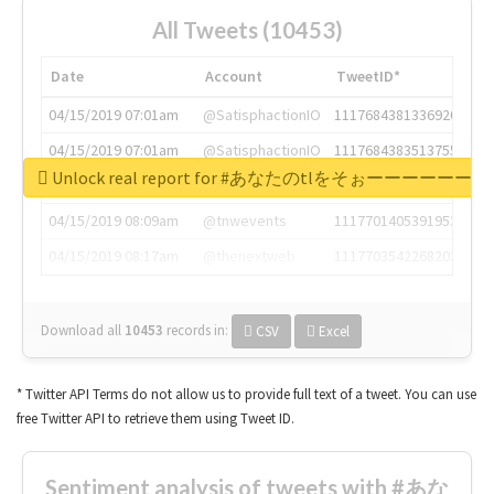
All Tweets (10453)
Date
Account
TweetID*
04/15/2019 07:01am
@SatisphactionIO
1117684381336920064
04/15/2019 07:01am
@SatisphactionIO
1117684383513755649
Unlock real report for #あなたのt
04/15/2019 07:03am
@annaercilla
1117684805876027392
04/15/2019 08:09am
@tnwevents
1117701405391953920
04/15/2019 08:17am
@thenextweb
1117703542268203008
Download all
10453
records
in:
CSV
Excel
* Twitter API Terms do not allow us to provide full text of a tweet. You can use
free Twitter API to retrieve them using Tweet ID.
Sentiment analysis of tweets with #あな