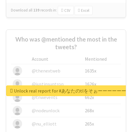
Download all
139
records
in:
CSV
Excel
Who was @mentioned the most in the
tweets?
Account
Mentioned
@thenextweb
1635x
@justinsuntron
1626x
Unlock real report for #あなたのt
@tnwevents
662x
@nodeunlock
268x
@nu_elliott
265x