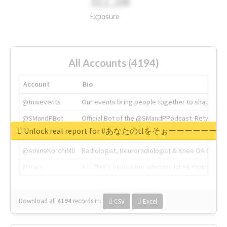
311.2M
Exposure
All Accounts (4194)
Account
Bio
@tnwevents
Our events bring people together to shape the 
@SMandPBot
Official Bot of the @SMandPPodcast. Retweeting 
Unlock real report for #あなたのt
@thenextweb
The heart of tech.
@AmineKorchiMD
Radiologist, Neuroradiologist & Knee OA Emboliz
@tnwx
X is TNW's innovation advisory label, connecti
Download all
4194
records
in:
CSV
Excel