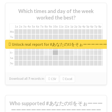
Which times and day of the week
worked the best?
1a
2a
3a
4a
5a
6a
7a
8a
9a
10a
11a
12a
1p
2p
3p
4p
5p
6p
7p
8p
9p
10p
Mo
Tu
We
Unlock real report for #あなたのt
Th
Fr
Sa
Su
Download all
7
records
in:
CSV
Excel
Who supported #あなたのtlをそぉーーー
ーーーーーーーーーーーーーーーーーー