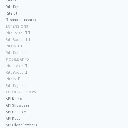
Rite.ly
RiteTag
RiteKit
Banned Hashtags
EXTENSIONS
RiteForge:
RiteBoost:
Rite.ly:
RiteTag:
MOBILE APPS
RiteForge:
RiteBoost:
Rite.ly:
RiteTag:
FOR DEVELOPERS
API Demo
API Showcase
API Console
API Docs
API Client (Python)