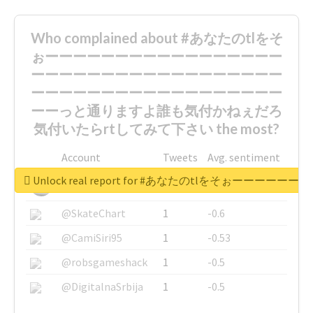
Who complained about #あなたのtlをそ
ぉーーーーーーーーーーーーーーーーー
ーーーーーーーーーーーーーーーーーー
ーーーーーーーーーーーーーーーーーー
ーーっと通りますよ誰も気付かねぇだろ
気付いたらrtしてみて下さい the most?
Account
Tweets
Avg. sentiment
Unlock real report for #あなたのt
@What_is_Racist_
1
-0.63
@SkateChart
1
-0.6
@CamiSiri95
1
-0.53
@robsgameshack
1
-0.5
@DigitalnaSrbija
1
-0.5