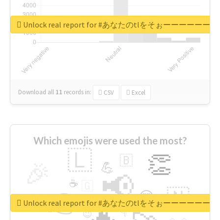
Unlock real report for #あなたのt
Download all
11
records
in:
CSV
Excel
Which emojis were used the most?
🇱
👏
🇧
🎉
💪
📢
☕
🇬
👉
🇳
😍
🔷
🎡
Unlock real report for #あなたのt
👇
😉