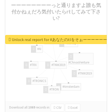
ーーーーーーーーっと通りますよ誰も気
付かねぇだろ気付いたらrtしてみて下さ
い?
Unlock real report for #あなたのt
#tech
#startup
#AI
#ChivasVenture
#TRX
#TNW2019
#TNW2019
#TRONICS
#Amsterdam
#TRON
Download all
1069
records
in:
CSV
Excel