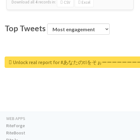
Download all
4
records
in:
CSV
Excel
Top Tweets
Unlock real report for #あなたのt
WEB APPS
RiteForge
RiteBoost