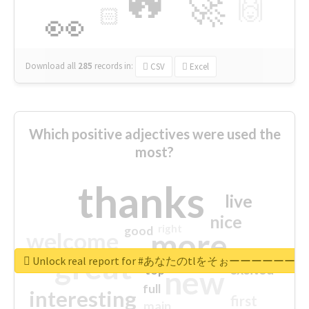
🔥
🚀
🙌
🏻
👀
Download all
285
records
in:
CSV
Excel
Which positive adjectives were used the
most?
thanks
live
nice
right
good
more
welcome
great
Unlock real report for #あなたのt
excited
top
new
full
interesting
first
main