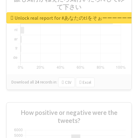
て下さい
Unlock real report for #あなたのt
Download all
24
records
in:
CSV
Excel
How positive or negative were the
tweets?