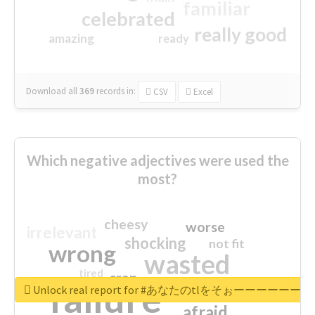
familiar
celebrated
really good
amazing
ready
Download all
369
records
in:
CSV
Excel
Which negative adjectives were used the
most?
cheesy
worse
irrelevant
shocking
not fit
wrong
wasted
tired
crap
failure
sorry
closed
Unlock real report for #あなたのt
afraid