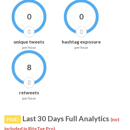
0
0
unique tweets
hashtag exposure
per hour
per hour
8
retweets
per hour
Last 30 Days Full Analytics
PAID
(not
included in RiteTag Pro)