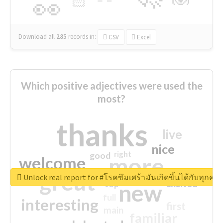
🏻
👀
Download all
285
records
in:
CSV
Excel
Which positive adjectives were used the
most?
thanks
live
nice
right
good
more
welcome
great
Unlock real report for #โรคซึมเศร้ามันเกิดขึ้นได้กับทุก
excited
top
new
full
interesting
first
main
familiar