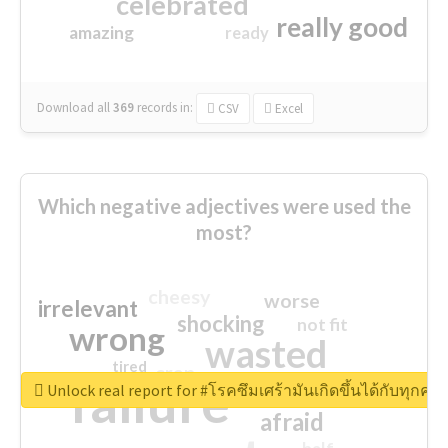
celebrated
really good
amazing
ready
Download all
369
records
in:
CSV
Excel
Which negative adjectives were used the
most?
cheesy
worse
irrelevant
shocking
not fit
wrong
wasted
tired
crap
failure
sorry
closed
Unlock real report for #โรคซึมเศร้ามันเกิดขึ้นได้กับทุก
afraid