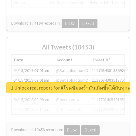
@tnwx
X is TNW's innovation advisory label, connecti
Download all
4194
records
in:
CSV
Excel
All Tweets (10453)
Date
Account
TweetID*
04/15/2019 07:01am
@SatisphactionIO
1117684381336920064
04/15/2019 07:01am
@SatisphactionIO
1117684383513755649
Unlock real report for #โรคซึมเศร้ามันเกิดขึ้นได้กับทุก
04/15/2019 07:03am
@annaercilla
1117684805876027392
04/15/2019 08:09am
@tnwevents
1117701405391953920
04/15/2019 08:17am
@thenextweb
1117703542268203008
Download all
10453
records
in:
CSV
Excel