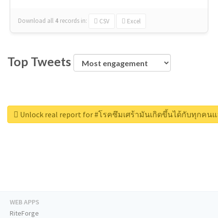
Download all
4
records
in:
CSV
Excel
Top Tweets
Unlock real report for #โรคซึมเศร้ามันเกิดขึ้นได้กับทุก
WEB APPS
RiteForge