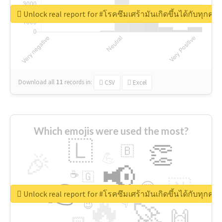
Unlock real report for #โรคซึมเศร้ามันเกิดขึ้นได้กับทุก
Download all
11
records
in:
CSV
Excel
Which emojis were used the most?
🇱
👏
🇧
🎉
💪
📢
☕
🇬
👉
🇳
😍
🔷
🎡
Unlock real report for #โรคซึมเศร้ามันเกิดขึ้นได้กับทุก
🔥
👇
😉
🚀
🙌