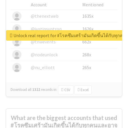
Account
Mentioned
@thenextweb
1635x
@justinsuntron
1626x
Unlock real report for #โรคซึมเศร้ามันเกิดขึ้นได้กับทุก
@tnwevents
662x
@nodeunlock
268x
@nu_elliott
265x
Download all
1322
records
in:
CSV
Excel
What are the biggest accounts that used
#โรคซึมเศร้ามันเกิดขึ้นได้กับทุกคนและอาจ