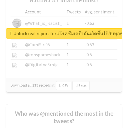
Account
Tweets
Avg. sentiment
@What_is_Racist_
1
-0.63
Unlock real report for #โรคซึมเศร้ามันเกิดขึ้นได้กับทุก
@SkateChart
1
-0.6
@CamiSiri95
1
-0.53
@robsgameshack
1
-0.5
@DigitalnaSrbija
1
-0.5
Download all
139
records
in:
CSV
Excel
Who was @mentioned the most in the
tweets?