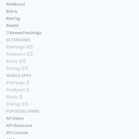
RiteBoost
Rite.ly
RiteTag
RiteKit
Banned Hashtags
EXTENSIONS
RiteForge:
RiteBoost:
Rite.ly:
RiteTag:
MOBILE APPS
RiteForge:
RiteBoost:
Rite.ly:
RiteTag:
FOR DEVELOPERS
API Demo
API Showcase
API Console