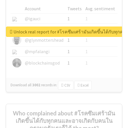
Account
Tweets
Avg. sentiment
@igauci
1
1
@greyhairworks
1
1
Unlock real report for #โรคซึมเศร้ามันเกิดขึ้นได้กับทุก
@glynmottershead
1
1
@mpfalangi
1
1
@blockchainsgod
1
1
Download all
3002
records
in:
CSV
Excel
Who complained about #โรคซึมเศร้ามัน
เกิดขึ้นได้กับทุกคนและอาจเกิดกับคนใน
ครอบครัวเราก็ได้ the most?