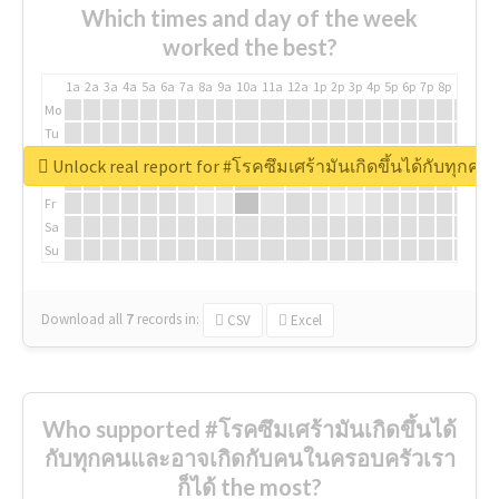
Which times and day of the week
worked the best?
1a
2a
3a
4a
5a
6a
7a
8a
9a
10a
11a
12a
1p
2p
3p
4p
5p
6p
7p
8p
9p
10p
Mo
Tu
We
Unlock real report for #โรคซึมเศร้ามันเกิดขึ้นได้กับทุก
Th
Fr
Sa
Su
Download all
7
records
in:
CSV
Excel
Who supported #โรคซึมเศร้ามันเกิดขึ้นได้
กับทุกคนและอาจเกิดกับคนในครอบครัวเรา
ก็ได้ the most?