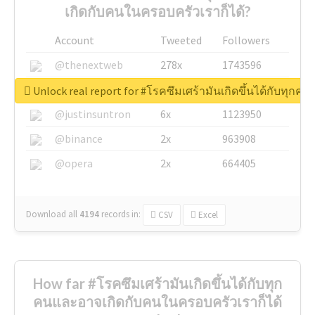
เกิดกับคนในครอบครัวเราก็ได้?
Account
Tweeted
Followers
@thenextweb
278x
1743596
@GuyKawasaki
8x
1440448
Unlock real report for #โรคซึมเศร้ามันเกิดขึ้นได้กับทุก
@justinsuntron
6x
1123950
@binance
2x
963908
@opera
2x
664405
Download all
4194
records
in:
CSV
Excel
How far #โรคซึมเศร้ามันเกิดขึ้นได้กับทุก
คนและอาจเกิดกับคนในครอบครัวเราก็ได้