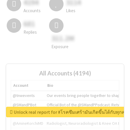
4194
3114
Accounts
Likes
681
Replies
311.2M
Exposure
All Accounts (4194)
Account
Bio
@tnwevents
Our events bring people together to shape the 
@SMandPBot
Official Bot of the @SMandPPodcast. Retweeting 
Unlock real report for #โรคซึมเศร้ามันเกิดขึ้นได้กับทุก
@thenextweb
The heart of tech.
@AmineKorchiMD
Radiologist, Neuroradiologist & Knee OA Emboliz