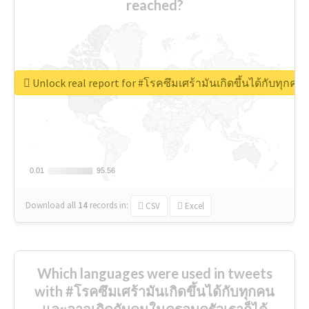
reached?
Unlock real report for #โรคซึมเศร้ามันเกิดขึ้นได้กับทุก
0.01
0.01
95.56
95.56
Download all
14
records
in:
CSV
Excel
Which languages were used in tweets
with #โรคซึมเศร้ามันเกิดขึ้นได้กับทุกคน
และอาจเกิดกับคนในครอบครัวเราก็ได้