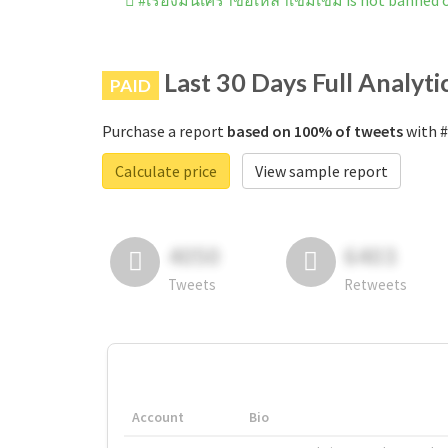
#เรื่องมันเศร้าขอเหล้าเข้มเข้ม is not banned
Last 30 Days Full Analyti
PAID
Purchase a report
based on 100% of tweets
with #
Calculate price
View sample report
4050
6403
Tweets
Retweets
Account
Bio