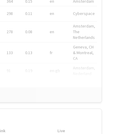
364
0.15
en
Amsterdam
298
0.11
en
Cyberspace
Amsterdam,
278
0.08
en
The
Netherlands
Geneva, CH
133
0.13
fr
& Montreal,
CA
Amsterdam,
91
0.19
en-gb
Nederland
ink
Live