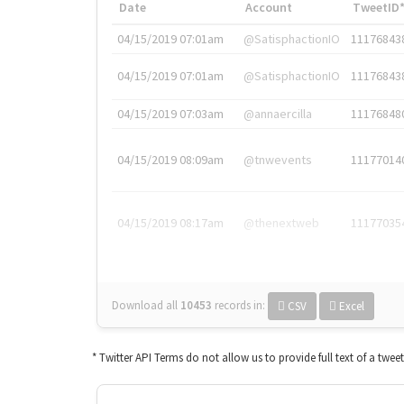
Date
Account
TweetID
04/15/2019 07:01am
@SatisphactionIO
11176843
04/15/2019 07:01am
@SatisphactionIO
11176843
04/15/2019 07:03am
@annaercilla
11176848
04/15/2019 08:09am
@tnwevents
11177014
04/15/2019 08:17am
@thenextweb
11177035
Download all
10453
records
in:
CSV
Excel
* Twitter API Terms do not allow us to provide full text of a twee