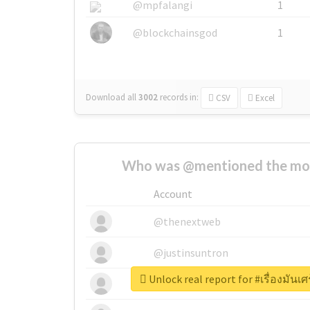
@mpfalangi
1
@blockchainsgod
1
Download all
3002
records
in:
CSV
Excel
Who was @mentioned the most
Account
@thenextweb
@justinsuntron
Unlock real report for #เรื่องมันเ
@tnwevents