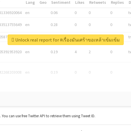
*
Lang
Geo
Sentiment
Likes
Retweets
Replies
81336920064
en
0.06
0
0
0
t
83513755649
en
0.28
0
0
0
t
05876027392
en
0.06
0
0
0
t
Unlock real report for #เรื่องมันเศร้าขอเหล้าเข้มเข้ม
05391953920
en
0.19
4
2
0
t
42268203008
en
0.19
0
0
0
t. You can use free Twitter API to retrieve them using Tweet ID.