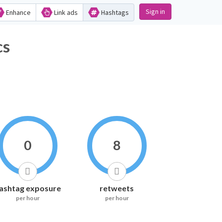
Sign in
Enhance
Link ads
Hashtags
cs
0
8
ashtag exposure
retweets
per hour
per hour