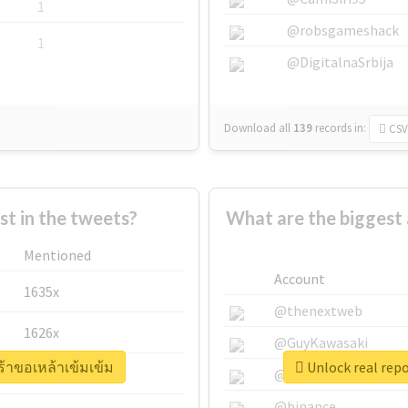
1
@robsgameshack
1
@DigitalnaSrbija
Download all
139
records
in:
CSV
 in the tweets?
What are the biggest 
Mentioned
Account
1635x
@thenextweb
1626x
@GuyKawasaki
ศร้าขอเหล้าเข้มเข้ม
Unlock real repo
662x
@justinsuntron
@binance