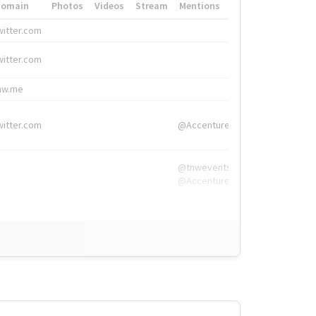
Domain
Photos
Videos
Stream
Mentions
Hashtags
witter.com
#HigherEd
witter.com
#HigherEd
nw.me
#TNW2019, #The
witter.com
@Accenture
@tnwevents,
@Accenture