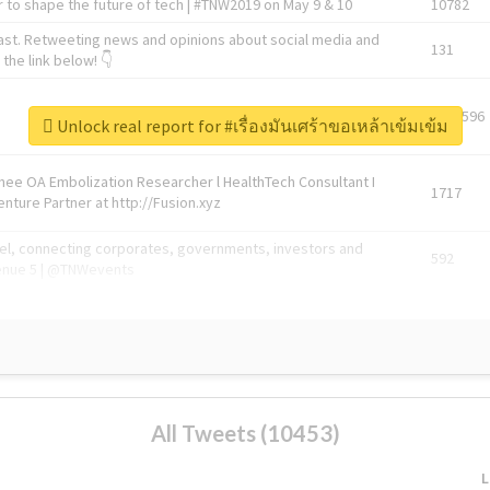
 to shape the future of tech | #TNW2019 on May 9 & 10
10782
ast. Retweeting news and opinions about social media and
131
the link below! 👇
1743596
Unlock real report for #เรื่องมันเศร้าขอเหล้าเข้มเข้ม
Knee OA Embolization Researcher l HealthTech Consultant I
1717
enture Partner at http://Fusion.xyz
abel, connecting corporates, governments, investors and
592
enue 5 | @TNWevents
All Tweets (10453)
L