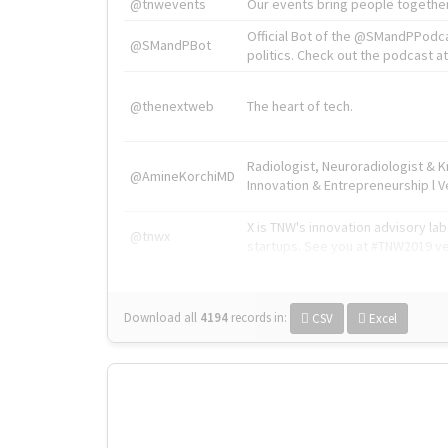
@tnwevents
Our events bring people together
Official Bot of the @SMandPPodc
@SMandPBot
politics. Check out the podcast at 
@thenextweb
The heart of tech.
Radiologist, Neuroradiologist & 
@AmineKorchiMD
Innovation & Entrepreneurship l V
X is TNW's innovation advisory l
@tnwx
startups. See you at #TNW2019 v
Download all
4194
records
in:
CSV
Excel