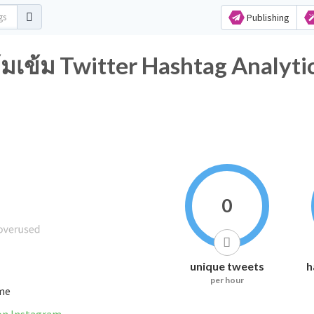
Publishing
ข้มเข้ม Twitter Hashtag Analyti
0
unique tweets
h
per hour
ime