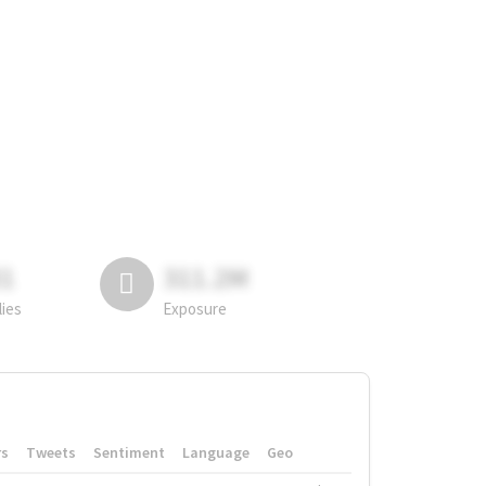
81
311.2M
lies
Exposure
rs
Tweets
Sentiment
Language
Geo