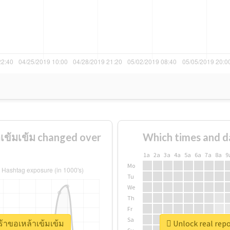
าเข้มเข้ม changed over
Which times and d
1a
2a
3a
4a
5a
6a
7a
8a
9
Mo
Tu
We
Th
Fr
Sa
ศร้าขอเหล้าเข้มเข้ม
Unlock real repo