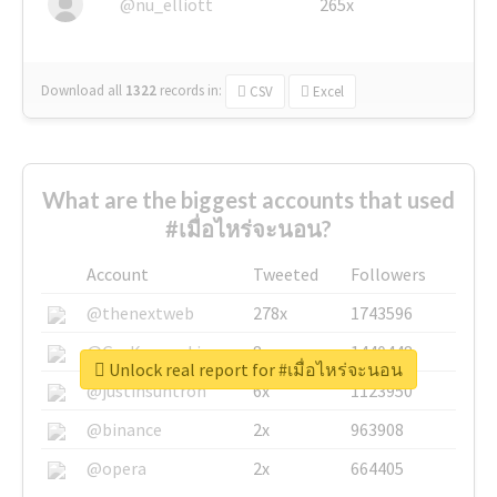
@nu_elliott
265x
Download all
1322
records
in:
CSV
Excel
What are the biggest accounts that used
#เมื่อไหร่จะนอน?
Account
Tweeted
Followers
@thenextweb
278x
1743596
@GuyKawasaki
8x
1440448
Unlock real report for #เมื่อไหร่จะนอน
@justinsuntron
6x
1123950
@binance
2x
963908
@opera
2x
664405