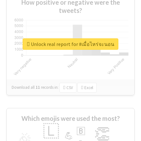
How positive or negative were the
tweets?
Unlock real report for #เมื่อไหร่จะนอน
Download all
11
records
in:
CSV
Excel
Which emojis were used the most?
🇱
👏
🇧
🎉
💪