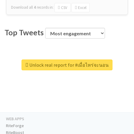
Download all
4
records
in:
CSV
Excel
Top Tweets
Unlock real report for #เมื่อไหร่จะนอน
WEB APPS
RiteForge
RiteBoost