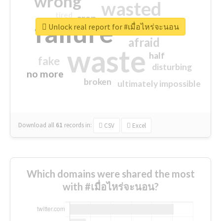
wrong
wasted
tired
crap
failure
sorry
closed
Unlock real report for #เมื่อไหร่จะนอน
afraid
waste
half
fake
disturbing
no more
broken
ultimately impossible
Download all
61
records
in:
CSV
Excel
Which domains were shared the most
with #เมื่อไหร่จะนอน?