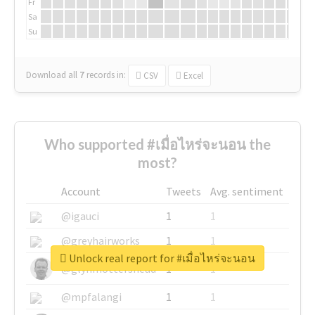
Fr
Sa
Su
Download all
7
records
in:
CSV
Excel
Who supported #เมื่อไหร่จะนอน the
most?
Account
Tweets
Avg. sentiment
@igauci
1
1
@greyhairworks
1
1
Unlock real report for #เมื่อไหร่จะนอน
@glynmottershead
1
1
@mpfalangi
1
1