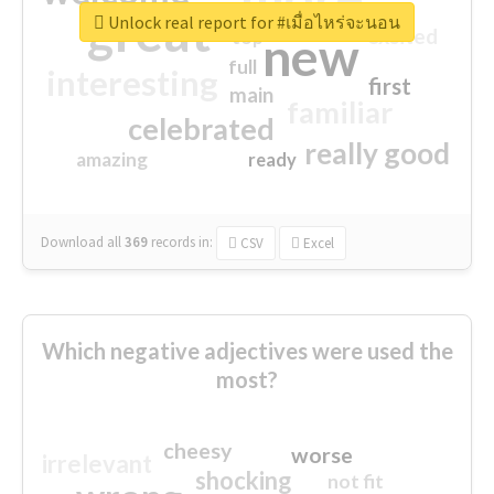
great
Unlock real report for #เมื่อไหร่จะนอน
excited
top
new
full
interesting
first
main
familiar
celebrated
really good
amazing
ready
Download all
369
records
in:
CSV
Excel
Which negative adjectives were used the
most?
cheesy
worse
irrelevant
shocking
not fit