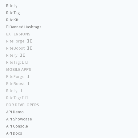
Rite.ly
RiteTag
RiteKit
Banned Hashtags
EXTENSIONS
RiteForge:
RiteBoost:
Rite.ly:
RiteTag:
MOBILE APPS
RiteForge:
RiteBoost:
Rite.ly:
RiteTag:
FOR DEVELOPERS
API Demo
API Showcase
API Console
API Docs