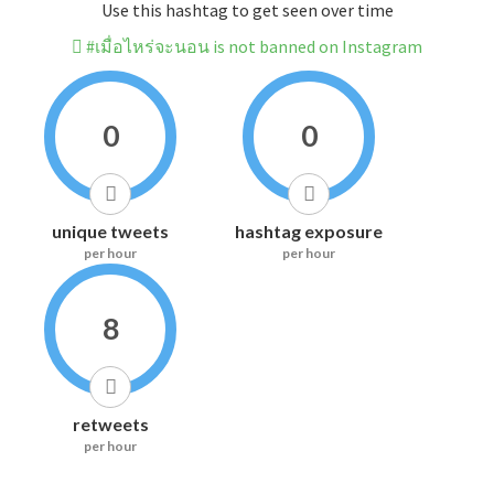
Use this hashtag to get seen over time
#เมื่อไหร่จะนอน is not banned on Instagram
0
0
unique tweets
hashtag exposure
per hour
per hour
8
retweets
per hour