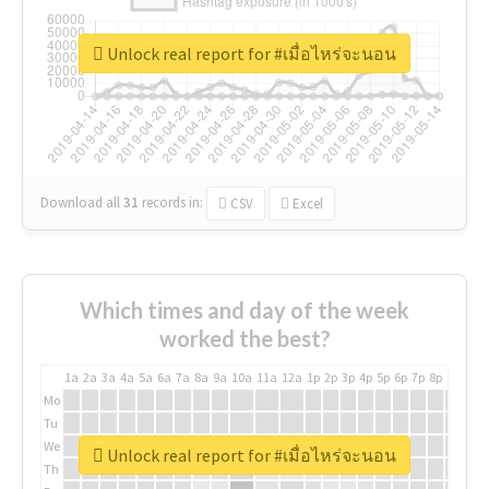
Unlock real report for #เมื่อไหร่จะนอน
Download all
31
records
in:
CSV
Excel
Which times and day of the week
worked the best?
1a
2a
3a
4a
5a
6a
7a
8a
9a
10a
11a
12a
1p
2p
3p
4p
5p
6p
7p
8p
9p
10p
Mo
Tu
We
Unlock real report for #เมื่อไหร่จะนอน
Th