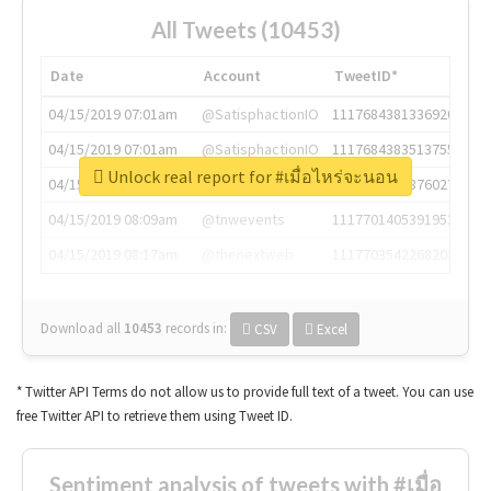
All Tweets (10453)
Date
Account
TweetID*
04/15/2019 07:01am
@SatisphactionIO
1117684381336920064
04/15/2019 07:01am
@SatisphactionIO
1117684383513755649
Unlock real report for #เมื่อไหร่จะนอน
04/15/2019 07:03am
@annaercilla
1117684805876027392
04/15/2019 08:09am
@tnwevents
1117701405391953920
04/15/2019 08:17am
@thenextweb
1117703542268203008
Download all
10453
records
in:
CSV
Excel
* Twitter API Terms do not allow us to provide full text of a tweet. You can use
free Twitter API to retrieve them using Tweet ID.
Sentiment analysis of tweets with #เมื่อ