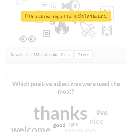
📢
☕
🇬
👉
🇳
😍
🔷
🎡
Unlock real report for #เมื่อไหร่จะนอน
🔥
👇
😉
🚀
🙌
🏻
👀
Download all
285
records
in:
CSV
Excel
Which positive adjectives were used the
most?
thanks
live
nice
right
good
more
welcome