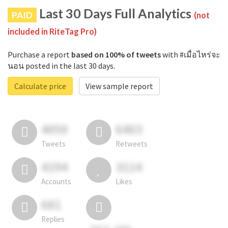
Last 30 Days Full Analytics
PAID
(not
included in RiteTag Pro)
Purchase a report
based on 100% of tweets
with #เมื่อไหร่จะ
นอน posted in the last 30 days.
Calculate price
View sample report
4050
6403
Tweets
Retweets
4194
3114
Accounts
Likes
681
Replies