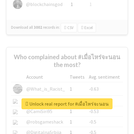
@blockchainsgod
1
1
Download all
3002
records
in:
CSV
Excel
Who complained about #เมื่อไหร่จะนอน
the most?
Account
Tweets
Avg. sentiment
@What_is_Racist_
1
-0.63
@SkateChart
1
-0.6
Unlock real report for #เมื่อไหร่จะนอน
@CamiSiri95
1
-0.53
@robsgameshack
1
-0.5
@DigitalnaSrbija
1
-0.5