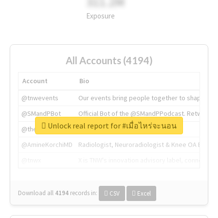
311.2M
Exposure
All Accounts (4194)
Account
Bio
@tnwevents
Our events bring people together to shape the 
@SMandPBot
Official Bot of the @SMandPPodcast. Retweeting 
Unlock real report for #เมื่อไหร่จะนอน
@thenextweb
The heart of tech.
@AmineKorchiMD
Radiologist, Neuroradiologist & Knee OA Emboliz
@tnwx
X is TNW's innovation advisory label, connecti
Download all
4194
records
in:
CSV
Excel