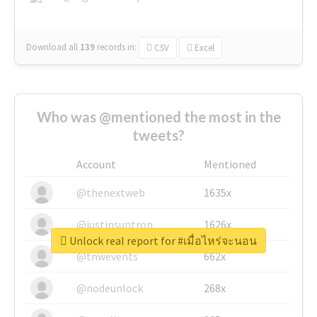
Download all
139
records
in:
CSV
Excel
Who was @mentioned the most in the
tweets?
Account
Mentioned
@thenextweb
1635x
@justinsuntron
1626x
Unlock real report for #เมื่อไหร่จะนอน
@tnwevents
662x
@nodeunlock
268x