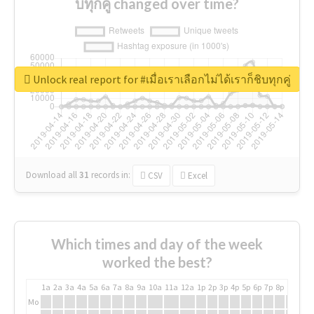
บทุกคู่ changed over time?
Unlock real report for #เมื่อเราเลือกไม่ได้เราก็ชิบทุกคู่
Download all
31
records
in:
CSV
Excel
Which times and day of the week
worked the best?
1a
2a
3a
4a
5a
6a
7a
8a
9a
10a
11a
12a
1p
2p
3p
4p
5p
6p
7p
8p
9p
10p
Mo