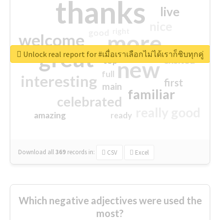
thanks
live
nice
right
good
more
welcome
great
Unlock real report for #เมื่อเราเลือกไม่ได้เราก็ชิบทุกคู่
excited
top
new
full
interesting
first
main
familiar
celebrated
really good
amazing
ready
Download all
369
records
in:
CSV
Excel
Which negative adjectives were used the
most?