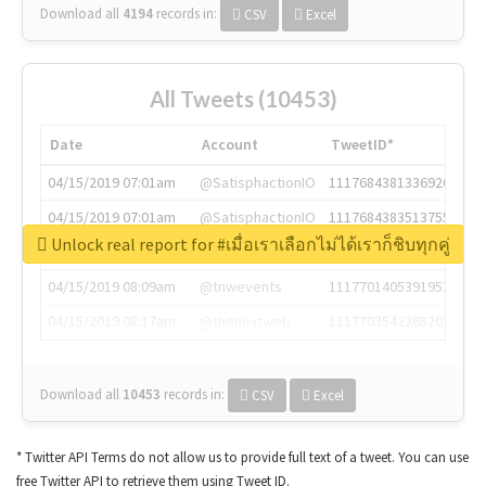
Download all
4194
records
in:
CSV
Excel
All Tweets (10453)
Date
Account
TweetID*
04/15/2019 07:01am
@SatisphactionIO
1117684381336920064
04/15/2019 07:01am
@SatisphactionIO
1117684383513755649
Unlock real report for #เมื่อเราเลือกไม่ได้เราก็ชิบทุกคู่
04/15/2019 07:03am
@annaercilla
1117684805876027392
04/15/2019 08:09am
@tnwevents
1117701405391953920
04/15/2019 08:17am
@thenextweb
1117703542268203008
Download all
10453
records
in:
CSV
Excel
* Twitter API Terms do not allow us to provide full text of a tweet. You can use
free Twitter API to retrieve them using Tweet ID.