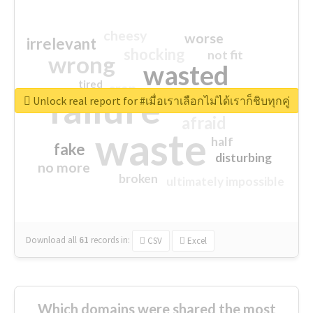
cheesy
worse
irrelevant
shocking
not fit
wrong
wasted
tired
crap
failure
sorry
closed
Unlock real report for #เมื่อเราเลือกไม่ได้เราก็ชิบทุกคู่
afraid
waste
half
fake
disturbing
no more
broken
ultimately impossible
Download all
61
records
in:
CSV
Excel
Which domains were shared the most