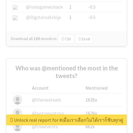
@robsgameshack
1
-0.5
@DigitalnaSrbija
1
-0.5
Download all
139
records
in:
CSV
Excel
Who was @mentioned the most in the
tweets?
Account
Mentioned
@thenextweb
1635x
@justinsuntron
1626x
Unlock real report for #เมื่อเราเลือกไม่ได้เราก็ชิบทุกคู่
@tnwevents
662x