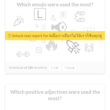
Which emojis were used the most?
🇱
👏
🇧
🎉
💪
📢
☕
🇬
👉
🇳
😍
🔷
🎡
Unlock real report for #เมื่อเราเลือกไม่ได้เราก็ชิบทุกคู่
🔥
👇
😉
🚀
🙌
🏻
👀
Download all
285
records
in:
CSV
Excel
Which positive adjectives were used the
most?