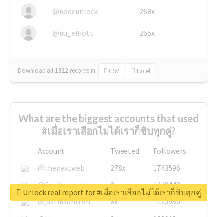
@nodeunlock
268x
@nu_elliott
265x
Download all
1322
records
in:
CSV
Excel
What are the biggest accounts that used
#เมื่อเราเลือกไม่ได้เราก็ชิบทุกคู่?
Account
Tweeted
Followers
@thenextweb
278x
1743596
@GuyKawasaki
8x
1440448
Unlock real report for #เมื่อเราเลือกไม่ได้เราก็ชิบทุกคู่
@justinsuntron
6x
1123950