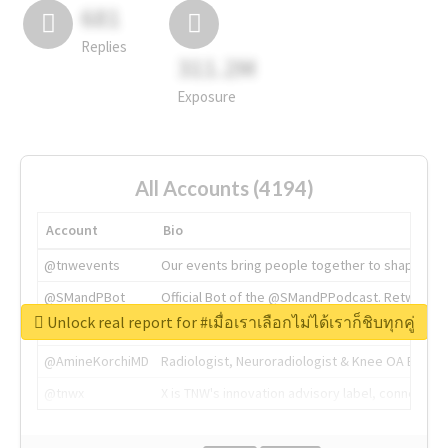
681
Replies
311.2M
Exposure
All Accounts (4194)
Account
Bio
@tnwevents
Our events bring people together to shape the 
@SMandPBot
Official Bot of the @SMandPPodcast. Retweeting 
Unlock real report for #เมื่อเราเลือกไม่ได้เราก็ชิบทุกคู่
@thenextweb
The heart of tech.
@AmineKorchiMD
Radiologist, Neuroradiologist & Knee OA Emboliz
@tnwx
X is TNW's innovation advisory label, connecti