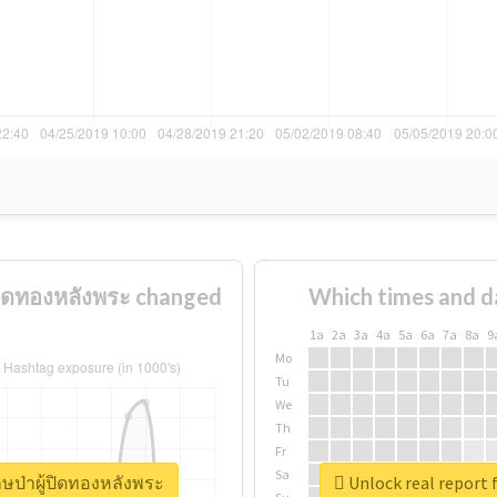
ู้ปิดทองหลังพระ changed
Which times and d
1a
2a
3a
4a
5a
6a
7a
8a
9
Mo
Tu
We
Th
Fr
Sa
ักษป่าผู้ปิดทองหลังพระ
Unlock real report f