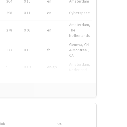
364
0.15
en
Amsterdam
298
0.11
en
Cyberspace
Amsterdam,
278
0.08
en
The
Netherlands
Geneva, CH
133
0.13
fr
& Montreal,
CA
Amsterdam,
91
0.19
en-gb
Nederland
ink
Live