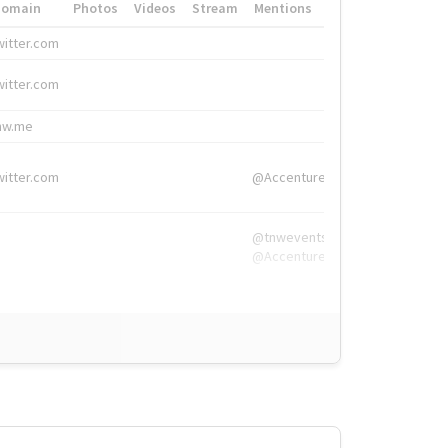
Domain
Photos
Videos
Stream
Mentions
Hashtags
witter.com
#HigherEd
witter.com
#HigherEd
nw.me
#TNW2019, #The
witter.com
@Accenture
@tnwevents,
@Accenture