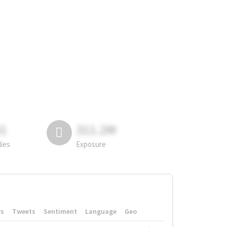
81
311.2M
lies
Exposure
rs
Tweets
Sentiment
Language
Geo