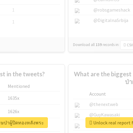
1
@robsgameshack
@DigitalnaSrbija
1
Download all
139
records
in:
CSV
 in the tweets?
What are the biggest a
ป่า
Mentioned
Account
1635x
@thenextweb
1626x
@GuyKawasaki
ักษป่าผู้ปิดทองหลังพระ
Unlock real report f
662x
@justinsuntron