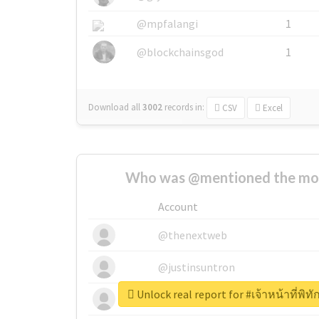
@mpfalangi
1
@blockchainsgod
1
Download all
3002
records
in:
CSV
Excel
Who was @mentioned the most
Account
@thenextweb
@justinsuntron
Unlock real report for #เจ้าหน้าที่พิท
@tnwevents