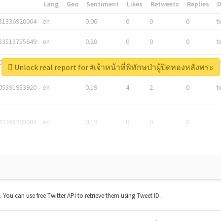
*
Lang
Geo
Sentiment
Likes
Retweets
Replies
81336920064
en
0.06
0
0
0
t
83513755649
en
0.28
0
0
0
t
05876027392
en
0.06
0
0
0
t
Unlock real report for #เจ้าหน้าที่พิทักษป่าผู้ปิดทองหลังพระ
05391953920
en
0.19
4
2
0
t
42268203008
en
0.19
0
0
0
t. You can use free Twitter API to retrieve them using Tweet ID.