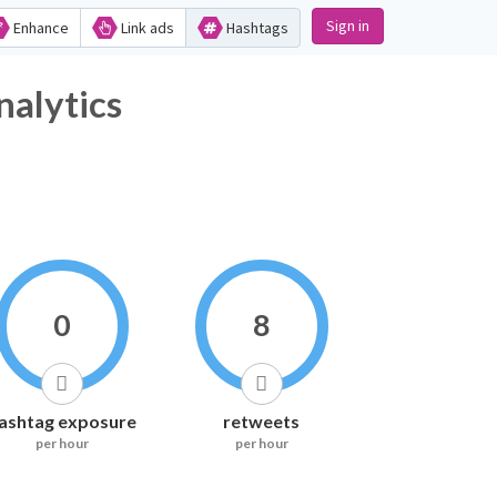
Sign in
Enhance
Link ads
Hashtags
nalytics
0
8
ashtag exposure
retweets
per hour
per hour