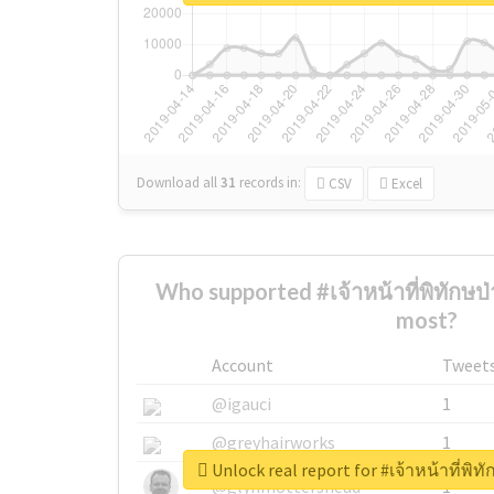
Download all
31
records
in:
CSV
Excel
Who supported #เจ้าหน้าที่พิทักษป่
most?
Account
Tweet
@igauci
1
@greyhairworks
1
Unlock real report for #เจ้าหน้าที่พิท
@glynmottershead
1