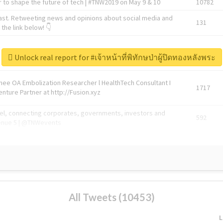
 to shape the future of tech | #TNW2019 on May 9 & 10
10782
ast. Retweeting news and opinions about social media and
131
the link below! 👇
1743596
Unlock real report for #เจ้าหน้าที่พิทักษป่าผู้ปิดทองหลังพระ
Knee OA Embolization Researcher l HealthTech Consultant I
1717
enture Partner at http://Fusion.xyz
abel, connecting corporates, governments, investors and
592
enue 5 | @TNWevents
All Tweets (10453)
L