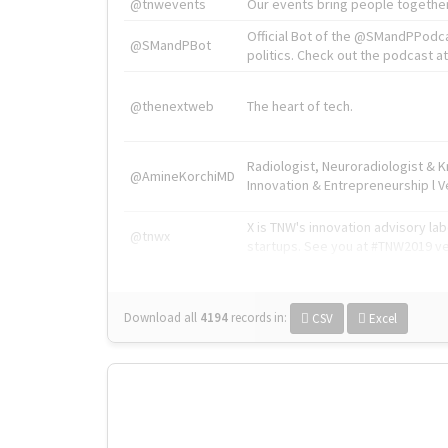
@tnwevents
Our events bring people together
Official Bot of the @SMandPPodc
@SMandPBot
politics. Check out the podcast at 
@thenextweb
The heart of tech.
Radiologist, Neuroradiologist & 
@AmineKorchiMD
Innovation & Entrepreneurship l V
X is TNW's innovation advisory l
@tnwx
startups. See you at #TNW2019 v
Download all
4194
records
in:
CSV
Excel