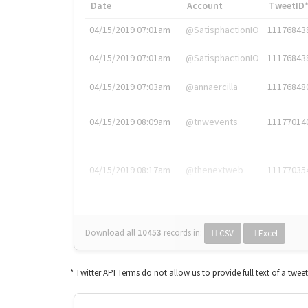
Date
Account
TweetID
04/15/2019 07:01am
@SatisphactionIO
11176843
04/15/2019 07:01am
@SatisphactionIO
11176843
04/15/2019 07:03am
@annaercilla
11176848
04/15/2019 08:09am
@tnwevents
11177014
04/15/2019 08:17am
@thenextweb
11177035
Download all
10453
records
in:
CSV
Excel
* Twitter API Terms do not allow us to provide full text of a twee