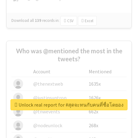
Download all
139
records
in:
CSV
Excel
Who was @mentioned the most in the
tweets?
Account
Mentioned
@thenextweb
1635x
@justinsuntron
1626x
Unlock real report for #สุดจะทนกับคนที่ชื่อโดยอง
@tnwevents
662x
@nodeunlock
268x