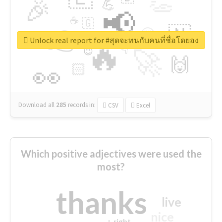
👏
🎉
💪
📢
☕
🇬
👉
🇳
😍
🔷
🎡
Unlock real report for #สุดจะทนกับคนที่ชื่อโดยอง
🔥
👇
😉
🚀
🙌
🏻
👀
Download all
285
records
in:
CSV
Excel
Which positive adjectives were used the
most?
thanks
live
nice
right