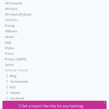
API Console
API Docs
API Client (Python)
GENERAL
Pricing
Affiliates
About
Help
Status
Press
Privacy (GDPR)
Terms
STAY IN TOUCH
Blog
Testimonials
RSS
Twitter
Facebook
Email us
Get a report like this for any hashtag: