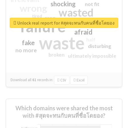
shocking
not fit
wrong
wasted
tired
crap
failure
sorry
closed
Unlock real report for #สุดจะทนกับคนที่ชื่อโดยอง
afraid
waste
half
fake
disturbing
no more
broken
ultimately impossible
Download all
61
records
in:
CSV
Excel
Which domains were shared the most
with #สุดจะทนกับคนที่ชื่อโดยอง?