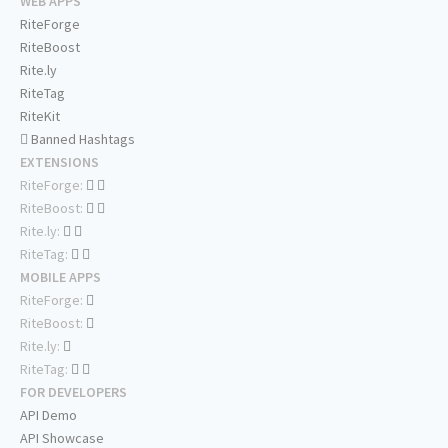
WEB APPS
RiteForge
RiteBoost
Rite.ly
RiteTag
RiteKit
Banned Hashtags
EXTENSIONS
RiteForge:
RiteBoost:
Rite.ly:
RiteTag:
MOBILE APPS
RiteForge:
RiteBoost:
Rite.ly:
RiteTag:
FOR DEVELOPERS
API Demo
API Showcase