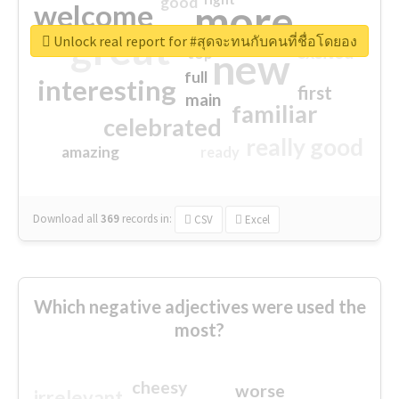
good
more
welcome
great
Unlock real report for #สุดจะทนกับคนที่ชื่อโดยอง
excited
top
new
full
interesting
first
main
familiar
celebrated
really good
amazing
ready
Download all
369
records
in:
CSV
Excel
Which negative adjectives were used the
most?
cheesy
worse
irrelevant