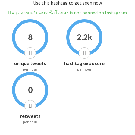
Use this hashtag to get seen now
#สุดจะทนกับคนที่ชื่อโดยอง is not banned on Instagram
8
2.2k
unique tweets
hashtag exposure
per hour
per hour
0
retweets
per hour