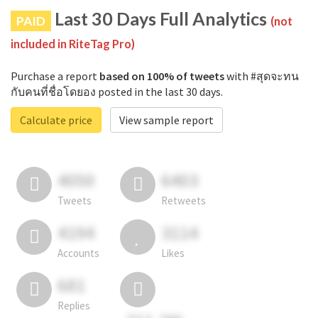
Last 30 Days Full Analytics
PAID
(not
included in RiteTag Pro)
Purchase a report
based on 100% of tweets
with #สุดจะทน
กับคนที่ชื่อโดยอง posted in the last 30 days.
Calculate price
View sample report
4050
6403
Tweets
Retweets
4194
3114
Accounts
Likes
681
Replies