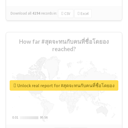
Download all
4194
records
in:
CSV
Excel
How far #สุดจะทนกับคนที่ชื่อโดยอง
reached?
Unlock real report for #สุดจะทนกับคนที่ชื่อโดยอง
0.01
0.01
95.56
95.56