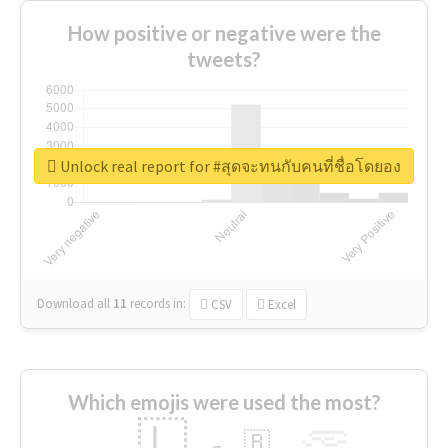
How positive or negative were the
tweets?
Unlock real report for #สุดจะทนกับคนที่ชื่อโดยอง
Download all
11
records
in:
CSV
Excel
Which emojis were used the most?
🇱
🇧