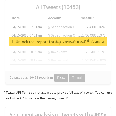
All Tweets (10453)
Date
Account
TweetID*
04/15/2019 07:01am
@SatisphactionIO
1117684381336920064
04/15/2019 07:01am
@SatisphactionIO
1117684383513755649
Unlock real report for #สุดจะทนกับคนที่ชื่อโดยอง
04/15/2019 07:03am
@annaercilla
1117684805876027392
04/15/2019 08:09am
@tnwevents
1117701405391953920
04/15/2019 08:17am
@thenextweb
1117703542268203008
Download all
10453
records
in:
CSV
Excel
* Twitter API Terms do not allow us to provide full text of a tweet. You can use
free Twitter API to retrieve them using Tweet ID.
Sentiment analysis of tweets with #สุดจะ