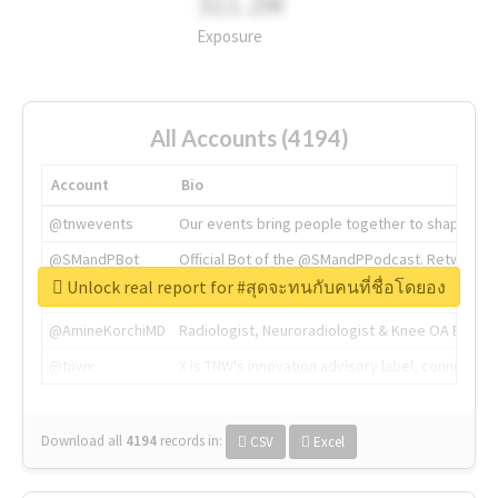
311.2M
Exposure
All Accounts (4194)
Account
Bio
@tnwevents
Our events bring people together to shape the 
@SMandPBot
Official Bot of the @SMandPPodcast. Retweeting 
Unlock real report for #สุดจะทนกับคนที่ชื่อโดยอง
@thenextweb
The heart of tech.
@AmineKorchiMD
Radiologist, Neuroradiologist & Knee OA Emboliz
@tnwx
X is TNW's innovation advisory label, connecti
Download all
4194
records
in:
CSV
Excel