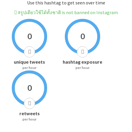
Use this hashtag to get seen over time
#รูปเดียวใช้ได้ทั้งชาติ is not banned on Instagram
0
0
unique tweets
hashtag exposure
per hour
per hour
0
retweets
per hour