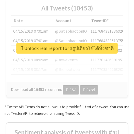
All Tweets (10453)
Date
Account
TweetID*
04/15/2019 07:01am
@SatisphactionIO
1117684381336920064
04/15/2019 07:01am
@SatisphactionIO
1117684383513755649
Unlock real report for #รูปเดียวใช้ได้ทั้งชาติ
04/15/2019 07:03am
@annaercilla
1117684805876027392
04/15/2019 08:09am
@tnwevents
1117701405391953920
04/15/2019 08:17am
@thenextweb
1117703542268203008
Download all
10453
records
in:
CSV
Excel
* Twitter API Terms do not allow us to provide full text of a tweet. You can use
free Twitter API to retrieve them using Tweet ID.
Sentiment analysis of tweets with #รูป