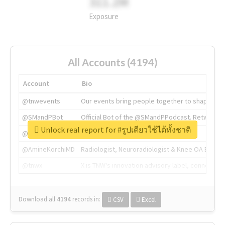
311.2M
Exposure
All Accounts (4194)
Account
Bio
@tnwevents
Our events bring people together to shape the 
@SMandPBot
Official Bot of the @SMandPPodcast. Retweeting 
Unlock real report for #รูปเดียวใช้ได้ทั้งชาติ
@thenextweb
The heart of tech.
@AmineKorchiMD
Radiologist, Neuroradiologist & Knee OA Emboliz
@tnwx
X is TNW's innovation advisory label, connecti
Download all
4194
records
in:
CSV
Excel