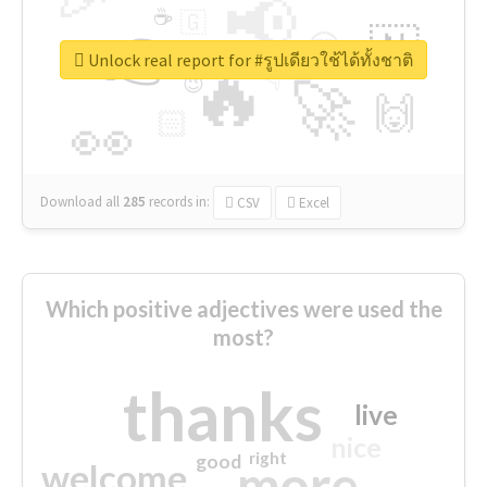
📢
☕
🇬
👉
🇳
😍
🔷
🎡
Unlock real report for #รูปเดียวใช้ได้ทั้งชาติ
🔥
👇
😉
🚀
🙌
🏻
👀
Download all
285
records
in:
CSV
Excel
Which positive adjectives were used the
most?
thanks
live
nice
right
good
more
welcome