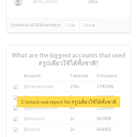
@nu_elliott
265x
Download all
1322
records
in:
CSV
Excel
What are the biggest accounts that used
#รูปเดียวใช้ได้ทั้งชาติ?
Account
Tweeted
Followers
@thenextweb
278x
1743596
@GuyKawasaki
8x
1440448
Unlock real report for #รูปเดียวใช้ได้ทั้งชาติ
@justinsuntron
6x
1123950
@binance
2x
963908
@opera
2x
664405