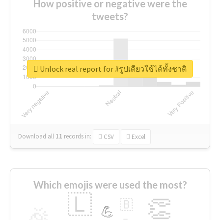
How positive or negative were the
tweets?
Unlock real report for #รูปเดียวใช้ได้ทั้งชาติ
Download all
11
records
in:
CSV
Excel
Which emojis were used the most?
🇱
👏
🇧
🎉
💪