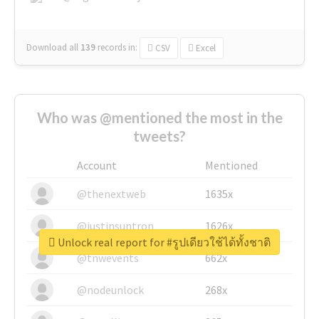
Download all
139
records
in:
CSV
Excel
Who was @mentioned the most in the
tweets?
Account
Mentioned
@thenextweb
1635x
@justinsuntron
1626x
Unlock real report for #รูปเดียวใช้ได้ทั้งชาติ
@tnwevents
662x
@nodeunlock
268x