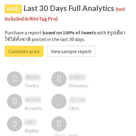
Last 30 Days Full Analytics
PAID
(not
included in RiteTag Pro)
Purchase a report
based on 100% of tweets
with #รูปเดียว
ใช้ได้ทั้งชาติ posted in the last 30 days.
Calculate price
View sample report
4050
6403
Tweets
Retweets
4194
3114
Accounts
Likes
681
Replies