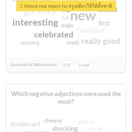
great
Unlock real report for #รูปเดียวใช้ได้ทั้งชาติ
excited
top
new
full
interesting
first
main
familiar
celebrated
really good
amazing
ready
Download all
369
records
in:
CSV
Excel
Which negative adjectives were used the
most?
cheesy
worse
irrelevant
shocking
not fit