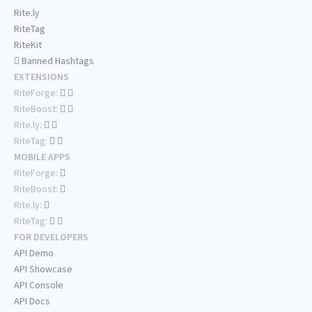
Rite.ly
RiteTag
RiteKit
Banned Hashtags
EXTENSIONS
RiteForge:
RiteBoost:
Rite.ly:
RiteTag:
MOBILE APPS
RiteForge:
RiteBoost:
Rite.ly:
RiteTag:
FOR DEVELOPERS
API Demo
API Showcase
API Console
API Docs