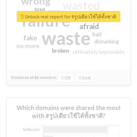
wrong
wasted
tired
crap
failure
sorry
closed
Unlock real report for #รูปเดียวใช้ได้ทั้งชาติ
afraid
waste
half
fake
disturbing
no more
broken
ultimately impossible
Download all
61
records
in:
CSV
Excel
Which domains were shared the most
with #รูปเดียวใช้ได้ทั้งชาติ?