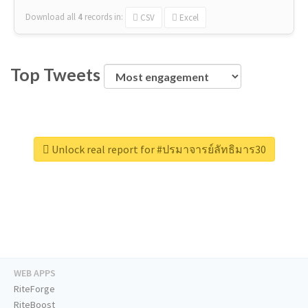
Download all
4
records
in:
CSV
Excel
Top Tweets
Unlock real report for #ปรมาจารย์ลัทธิมาร30
WEB APPS
RiteForge
RiteBoost