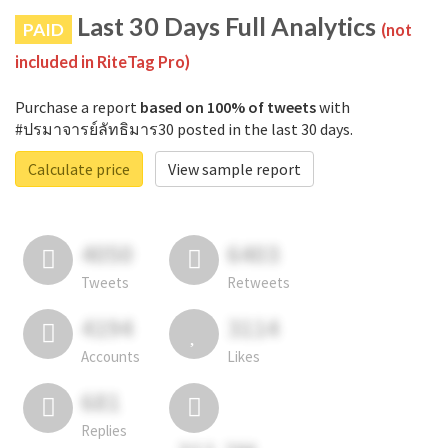
Last 30 Days Full Analytics
PAID
(not
included in RiteTag Pro)
Purchase a report
based on 100% of tweets
with
#ปรมาจารย์ลัทธิมาร30 posted in the last 30 days.
Calculate price
View sample report
4050
6403
Tweets
Retweets
4194
3114
Accounts
Likes
681
Replies