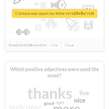
📢
☕
🇬
👉
🇳
😍
🔷
🎡
Unlock real report for #ปรมาจารย์ลัทธิมาร30
🔥
👇
😉
🚀
🙌
🏻
👀
Download all
285
records
in:
CSV
Excel
Which positive adjectives were used the
most?
thanks
live
nice
right
good
more
welcome