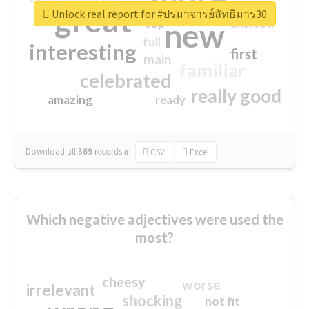
great
Unlock real report for #ปรมาจารย์ลัทธิมาร30
excited
top
new
full
interesting
first
main
familiar
celebrated
really good
amazing
ready
Download all
369
records
in:
CSV
Excel
Which negative adjectives were used the
most?
cheesy
worse
irrelevant
shocking
not fit