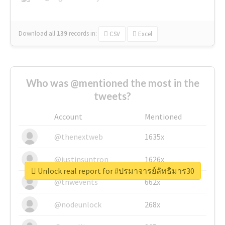
Download all
139
records
in:
CSV
Excel
Who was @mentioned the most in the
tweets?
Account
Mentioned
@thenextweb
1635x
@justinsuntron
1626x
Unlock real report for #ปรมาจารย์ลัทธิมาร30
@tnwevents
662x
@nodeunlock
268x