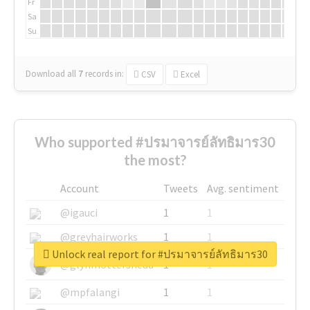
Fr
Sa
Su
Download all
7
records
in:
CSV
Excel
Who supported #ปรมาจารย์ลัทธิมาร30
the most?
Account
Tweets
Avg. sentiment
@igauci
1
1
@greyhairworks
1
1
Unlock real report for #ปรมาจารย์ลัทธิมาร30
@glynmottershead
1
1
@mpfalangi
1
1