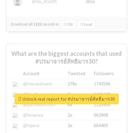
@nu_elliott
265x
Download all
1322
records
in:
CSV
Excel
What are the biggest accounts that used
#ปรมาจารย์ลัทธิมาร30?
Account
Tweeted
Followers
@thenextweb
278x
1743596
@GuyKawasaki
8x
1440448
Unlock real report for #ปรมาจารย์ลัทธิมาร30
@justinsuntron
6x
1123950
@binance
2x
963908
@opera
2x
664405