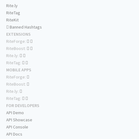
Rite.ly
RiteTag
RiteKit
Banned Hashtags
EXTENSIONS
RiteForge:
RiteBoost:
Rite.ly:
RiteTag:
MOBILE APPS
RiteForge:
RiteBoost:
Rite.ly:
RiteTag:
FOR DEVELOPERS
API Demo
API Showcase
API Console
API Docs