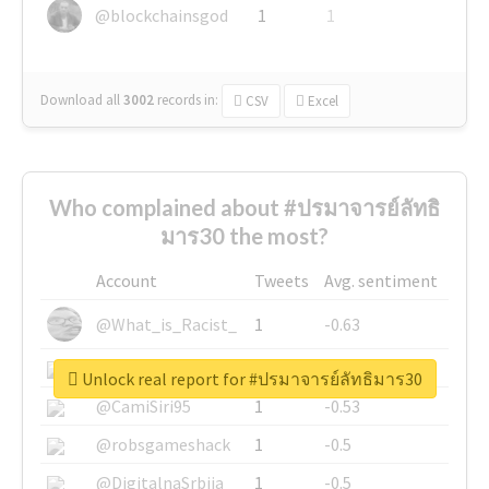
@blockchainsgod
1
1
Download all
3002
records
in:
CSV
Excel
Who complained about #ปรมาจารย์ลัทธิ
มาร30 the most?
Account
Tweets
Avg. sentiment
@What_is_Racist_
1
-0.63
@SkateChart
1
-0.6
Unlock real report for #ปรมาจารย์ลัทธิมาร30
@CamiSiri95
1
-0.53
@robsgameshack
1
-0.5
@DigitalnaSrbija
1
-0.5