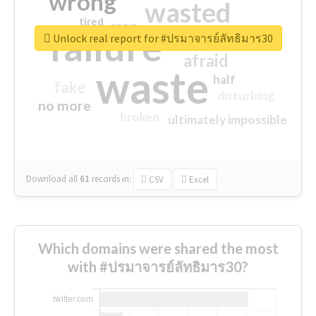
wrong
wasted
tired
crap
failure
sorry
closed
Unlock real report for #ปรมาจารย์ลัทธิมาร30
afraid
waste
half
fake
disturbing
no more
broken
ultimately impossible
Download all
61
records
in:
CSV
Excel
Which domains were shared the most
with #ปรมาจารย์ลัทธิมาร30?