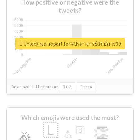
How positive or negative were the
tweets?
Unlock real report for #ปรมาจารย์ลัทธิมาร30
Download all
11
records
in:
CSV
Excel
Which emojis were used the most?
🇱
👏
🇧
🎉
💪