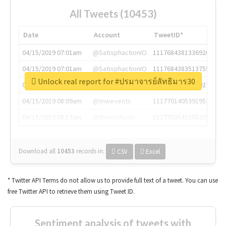
All Tweets (10453)
Date
Account
TweetID*
04/15/2019 07:01am
@SatisphactionIO
1117684381336920064
04/15/2019 07:01am
@SatisphactionIO
1117684383513755649
Unlock real report for #ปรมาจารย์ลัทธิมาร30
04/15/2019 07:03am
@annaercilla
1117684805876027392
04/15/2019 08:09am
@tnwevents
1117701405391953920
04/15/2019 08:17am
@thenextweb
1117703542268203008
Download all
10453
records
in:
CSV
Excel
* Twitter API Terms do not allow us to provide full text of a tweet. You can use
free Twitter API to retrieve them using Tweet ID.
Sentiment analysis of tweets with