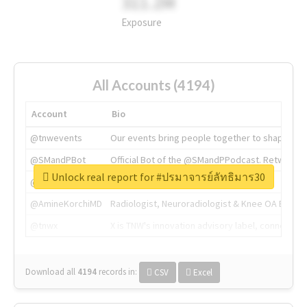
311.2M
Exposure
All Accounts (4194)
Account
Bio
@tnwevents
Our events bring people together to shape the 
@SMandPBot
Official Bot of the @SMandPPodcast. Retweeting 
Unlock real report for #ปรมาจารย์ลัทธิมาร30
@thenextweb
The heart of tech.
@AmineKorchiMD
Radiologist, Neuroradiologist & Knee OA Emboliz
@tnwx
X is TNW's innovation advisory label, connecti
Download all
4194
records
in:
CSV
Excel