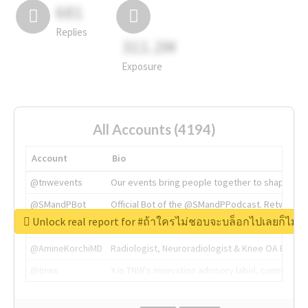
681
Replies
311.2M
Exposure
All Accounts (4194)
Account
Bio
@tnwevents
Our events bring people together to shape the 
@SMandPBot
Official Bot of the @SMandPPodcast. Retweeting 
Unlock real report for #ถ้าใครไม่ชอบจะบล็อกไปเลยก็ไม่ว่
@thenextweb
The heart of tech.
@AmineKorchiMD
Radiologist, Neuroradiologist & Knee OA Emboliz
@tnwx
X is TNW's innovation advisory label, connecti