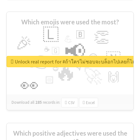
Which emojis were used the most?
🇱
👏
🇧
🎉
💪
📢
☕
🇬
👉
🇳
😍
🔷
🎡
Unlock real report for #ถ้าใครไม่ชอบจะบล็อกไปเลยก็ไม่ว่
🔥
👇
😉
🚀
🙌
🏻
👀
Download all
285
records
in:
CSV
Excel
Which positive adjectives were used the