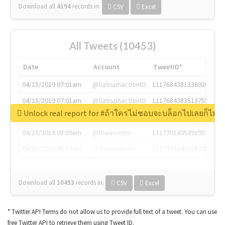
Download all
4194
records
in:
CSV
Excel
All Tweets (10453)
Date
Account
TweetID*
04/15/2019 07:01am
@SatisphactionIO
1117684381336920064
04/15/2019 07:01am
@SatisphactionIO
1117684383513755649
Unlock real report for #ถ้าใครไม่ชอบจะบล็อกไปเลยก็ไม่ว่
04/15/2019 07:03am
@annaercilla
1117684805876027392
04/15/2019 08:09am
@tnwevents
1117701405391953920
04/15/2019 08:17am
@thenextweb
1117703542268203008
Download all
10453
records
in:
CSV
Excel
* Twitter API Terms do not allow us to provide full text of a tweet. You can use
free Twitter API to retrieve them using Tweet ID.