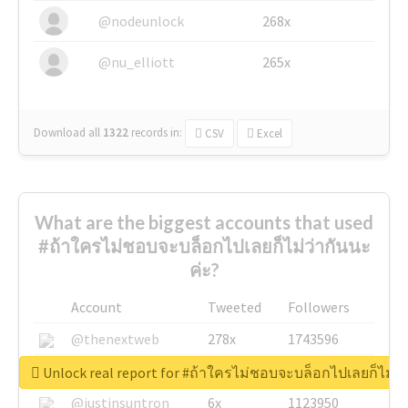
@nodeunlock
268x
@nu_elliott
265x
Download all
1322
records
in:
CSV
Excel
What are the biggest accounts that used
#ถ้าใครไม่ชอบจะบล็อกไปเลยก็ไม่ว่ากันนะ
ค่ะ?
Account
Tweeted
Followers
@thenextweb
278x
1743596
@GuyKawasaki
8x
1440448
Unlock real report for #ถ้าใครไม่ชอบจะบล็อกไปเลยก็ไม่ว่
@justinsuntron
6x
1123950