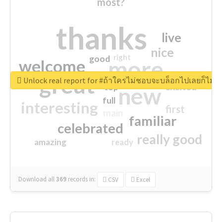
most?
thanks
live
nice
right
good
more
welcome
great
Unlock real report for #ถ้าใครไม่ชอบจะบล็อกไปเลยก็ไม่ว่
excited
top
new
full
interesting
first
main
familiar
celebrated
really good
amazing
ready
Download all
369
records
in:
CSV
Excel