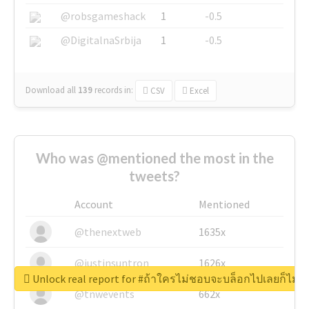
@robsgameshack
1
-0.5
@DigitalnaSrbija
1
-0.5
Download all
139
records
in:
CSV
Excel
Who was @mentioned the most in the
tweets?
Account
Mentioned
@thenextweb
1635x
@justinsuntron
1626x
Unlock real report for #ถ้าใครไม่ชอบจะบล็อกไปเลยก็ไม่ว่
@tnwevents
662x