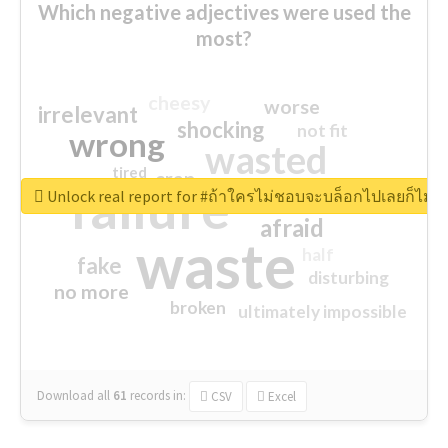
Which negative adjectives were used the
most?
cheesy
worse
irrelevant
shocking
not fit
wrong
wasted
tired
crap
failure
sorry
closed
Unlock real report for #ถ้าใครไม่ชอบจะบล็อกไปเลยก็ไม่ว่
afraid
waste
half
fake
disturbing
no more
broken
ultimately impossible
Download all
61
records
in:
CSV
Excel