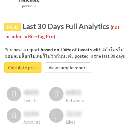
retweets
per hour
Last 30 Days Full Analytics
PAID
(not
included in RiteTag Pro)
Purchase a report
based on 100% of tweets
with #ถ้าใครไม่
ชอบจะบล็อกไปเลยก็ไม่ว่ากันนะค่ะ posted in the last 30 days.
Calculate price
View sample report
4050
6403
Tweets
Retweets
4194
3114
Accounts
Likes