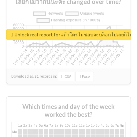
เลยก็ไม่ว่ากันนะค่ะ changed over time?
Unlock real report for #ถ้าใครไม่ชอบจะบล็อกไปเลยก็ไม่ว่
Download all
31
records
in:
CSV
Excel
Which times and day of the week
worked the best?
1a
2a
3a
4a
5a
6a
7a
8a
9a
10a
11a
12a
1p
2p
3p
4p
5p
6p
7p
8p
9p
10p
Mo