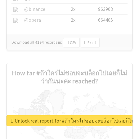
@binance
2x
963908
@opera
2x
664405
Download all
4194
records
in:
CSV
Excel
How far #ถ้าใครไม่ชอบจะบล็อกไปเลยก็ไม่
ว่ากันนะค่ะ reached?
Unlock real report for #ถ้าใครไม่ชอบจะบล็อกไปเลยก็ไม่ว่