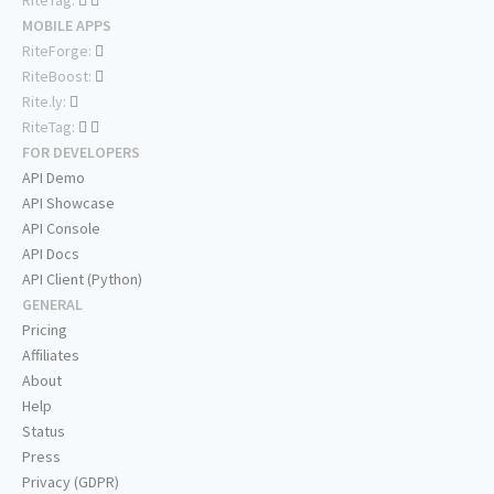
RiteTag:
MOBILE APPS
RiteForge:
RiteBoost:
Rite.ly:
RiteTag:
FOR DEVELOPERS
API Demo
API Showcase
API Console
API Docs
API Client (Python)
GENERAL
Pricing
Affiliates
About
Help
Status
Press
Privacy (GDPR)