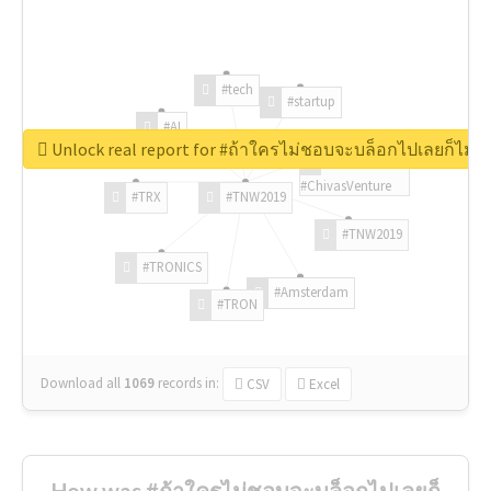
#tech
#startup
#AI
Unlock real report for #ถ้าใครไม่ชอบจะบล็อกไปเลยก็ไม่ว่
#ChivasVenture
#TRX
#TNW2019
#TNW2019
#TRONICS
#Amsterdam
#TRON
Download all
1069
records
in:
CSV
Excel
How was #ถ้าใครไม่ชอบจะบล็อกไปเลยก็