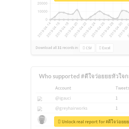
Download all
31
records
in:
CSV
Excel
Who supported #ดีใจว่อยยยหัวใจกล
Account
Tweet
@igauci
1
@greyhairworks
1
@glynmottershead
1
Unlock real report for #ดีใจว่อยย