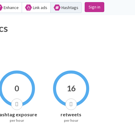
Sign in
Enhance
Link ads
Hashtags
cs
0
16
ashtag exposure
retweets
per hour
per hour