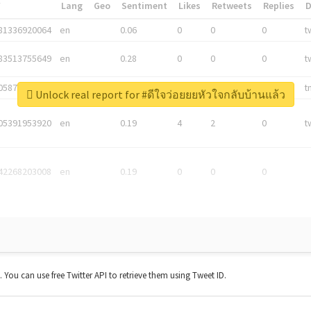
*
Lang
Geo
Sentiment
Likes
Retweets
Replies
81336920064
en
0.06
0
0
0
t
83513755649
en
0.28
0
0
0
t
05876027392
en
0.06
0
0
0
t
Unlock real report for #ดีใจว่อยยยหัวใจกลับบ้านแล้ว
05391953920
en
0.19
4
2
0
t
42268203008
en
0.19
0
0
0
t. You can use free Twitter API to retrieve them using Tweet ID.