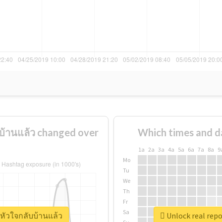
บ้านแล้ว changed over
Which times and d
1a
2a
3a
4a
5a
6a
7a
8a
9
Mo
Tu
We
Th
Fr
Sa
ยหัวใจกลับบ้านแล้ว
Unlock real repo