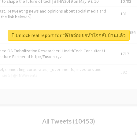
 to shape the future of tech | #TNW2019 on May 9 & 10
10782
ast. Retweeting news and opinions about social media and
131
the link below! 👇
1743596
Unlock real report for #ดีใจว่อยยยหัวใจกลับบ้านแล้ว
Knee OA Embolization Researcher l HealthTech Consultant I
1717
enture Partner at http://Fusion.xyz
abel, connecting corporates, governments, investors and
592
enue 5 | @TNWevents
All Tweets (10453)
L