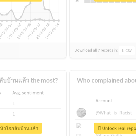
Su
Download all
7
records
in:
CSV
ับบ้านแล้ว the most?
Who complained about
s
Avg. sentiment
Account
1
@What_is_Racist_
1
@SkateChart
1
ยหัวใจกลับบ้านแล้ว
Unlock real repo
@CamiSiri95