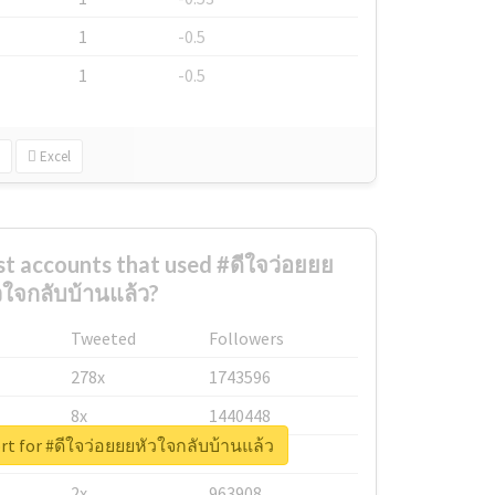
1
-0.5
1
-0.5
Excel
t accounts that used #ดีใจว่อยยย
วใจกลับบ้านแล้ว?
Tweeted
Followers
278x
1743596
8x
1440448
rt for #ดีใจว่อยยยหัวใจกลับบ้านแล้ว
6x
1123950
2x
963908