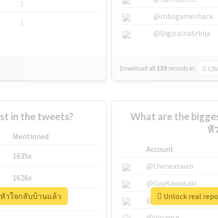
1
@robsgameshack
1
@DigitalnaSrbija
Download all
139
records
in:
CSV
 in the tweets?
What are the bigges
หั
Mentioned
Account
1635x
@thenextweb
1626x
@GuyKawasaki
ยหัวใจกลับบ้านแล้ว
Unlock real repo
662x
@justinsuntron
@binance