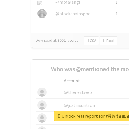
@mpfalangi
1
@blockchainsgod
1
Download all
3002
records
in:
CSV
Excel
Who was @mentioned the most
Account
@thenextweb
@justinsuntron
Unlock real report for #ดีใจว่อยย
@tnwevents