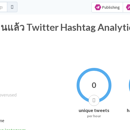
Publishing
านแล้ว Twitter Hashtag Analyti
0
unique tweets
h
per hour
ime