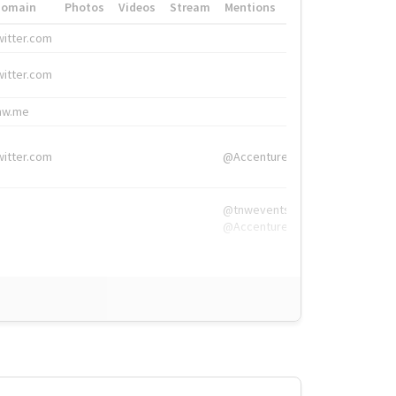
Domain
Photos
Videos
Stream
Mentions
Hashtags
witter.com
#HigherEd
witter.com
#HigherEd
nw.me
#TNW2019, #The
witter.com
@Accenture
@tnwevents,
@Accenture