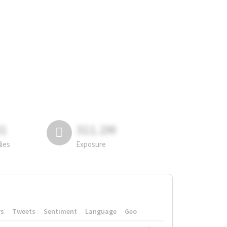
81
311.2M
lies
Exposure
rs
Tweets
Sentiment
Language
Geo