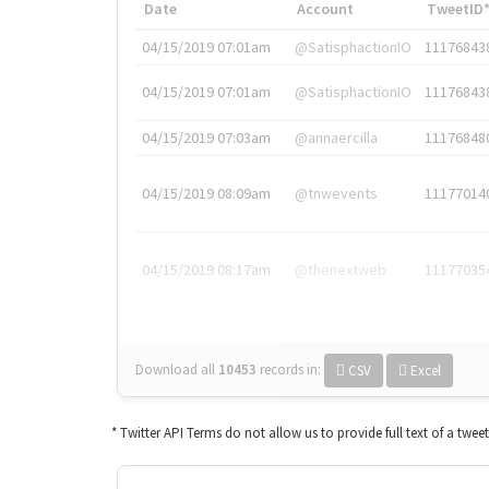
Date
Account
TweetID
04/15/2019 07:01am
@SatisphactionIO
11176843
04/15/2019 07:01am
@SatisphactionIO
11176843
04/15/2019 07:03am
@annaercilla
11176848
04/15/2019 08:09am
@tnwevents
11177014
04/15/2019 08:17am
@thenextweb
11177035
Download all
10453
records
in:
CSV
Excel
* Twitter API Terms do not allow us to provide full text of a twee