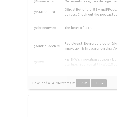
@tnwevents
Our events bring people together
Official Bot of the @SMandPPodc
@SMandPBot
politics. Check out the podcast at 
@thenextweb
The heart of tech.
Radiologist, Neuroradiologist & 
@AmineKorchiMD
Innovation & Entrepreneurship l V
X is TNW's innovation advisory l
@tnwx
startups. See you at #TNW2019 v
Download all
4194
records
in:
CSV
Excel