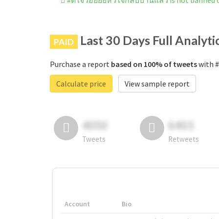
#ดีใจว่อยยยหัวใจกลับบ้านแล้ว is not banned
Last 30 Days Full Analyti
PAID
Purchase a report
based on 100% of tweets
with #
Calculate price
View sample report
4050
6403
Tweets
Retweets
Account
Bio