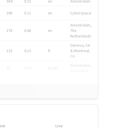
364
0.15
en
Amsterdam
298
0.11
en
Cyberspace
Amsterdam,
278
0.08
en
The
Netherlands
Geneva, CH
133
0.13
fr
& Montreal,
CA
Amsterdam,
91
0.19
en-gb
Nederland
ink
Live