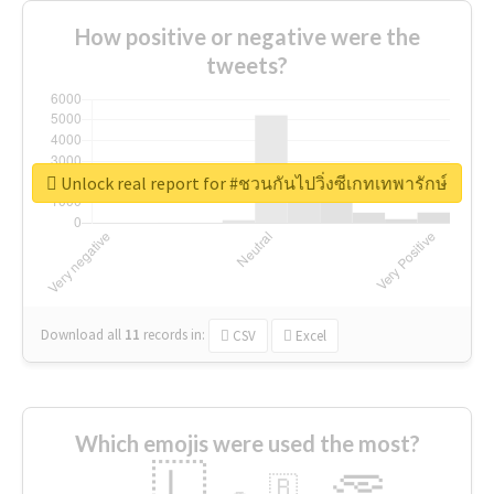
How positive or negative were the
tweets?
Unlock real report for #ชวนกันไปวิ่งซีเกทเทพารักษ์
Download all
11
records
in:
CSV
Excel
Which emojis were used the most?
🇱
🇧