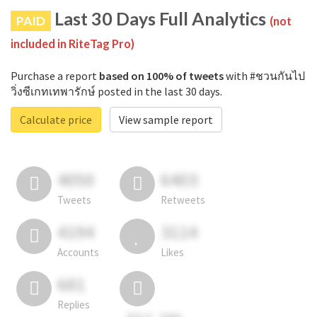
Last 30 Days Full Analytics
PAID
(not
included in RiteTag Pro)
Purchase a report
based on 100% of tweets
with #ชวนกันไป
วิ่งซีเกทเทพารักษ์ posted in the last 30 days.
Calculate price
View sample report
4050
6403
Tweets
Retweets
4194
3114
Accounts
Likes
681
Replies