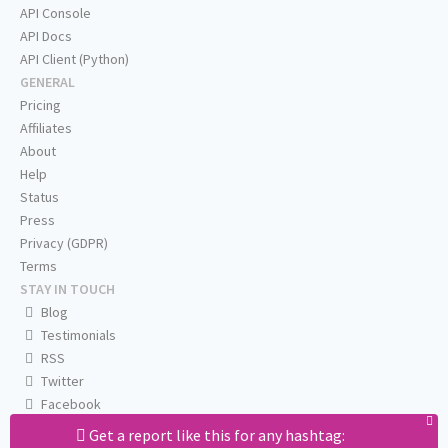
API Console
API Docs
API Client (Python)
GENERAL
Pricing
Affiliates
About
Help
Status
Press
Privacy (GDPR)
Terms
STAY IN TOUCH
Blog
Testimonials
RSS
Twitter
Facebook
Email us
Get a report like this for any hashtag: