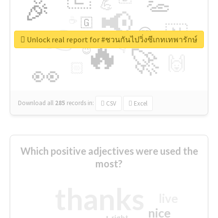
👏
🎉
💪
📢
☕
🇬
👉
🇳
😍
🔷
🎡
Unlock real report for #ชวนกันไปวิ่งซีเกทเทพารักษ์
🔥
👇
😉
🚀
🙌
🏻
👀
Download all
285
records
in:
CSV
Excel
Which positive adjectives were used the
most?
thanks
live
nice
right