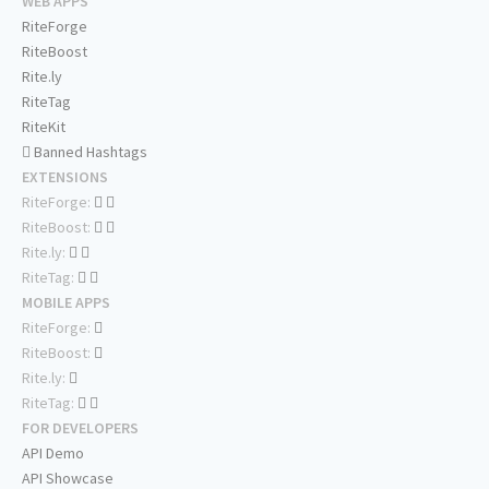
WEB APPS
RiteForge
RiteBoost
Rite.ly
RiteTag
RiteKit
Banned Hashtags
EXTENSIONS
RiteForge:
RiteBoost:
Rite.ly:
RiteTag:
MOBILE APPS
RiteForge:
RiteBoost:
Rite.ly:
RiteTag:
FOR DEVELOPERS
API Demo
API Showcase