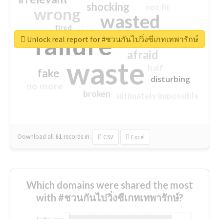
shocking
not fit
wrong
wasted
tired
crap
failure
sorry
closed
Unlock real report for #ชวนกันไปวิ่งซีเกทเทพารักษ์
afraid
waste
half
fake
disturbing
no more
broken
ultimately impossible
Download all
61
records
in:
CSV
Excel
Which domains were shared the most
with #ชวนกันไปวิ่งซีเกทเทพารักษ์?