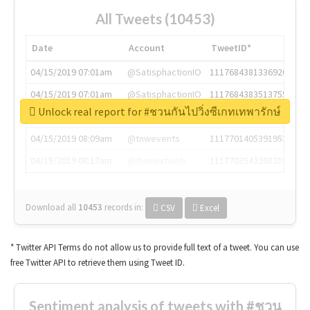
All Tweets (10453)
Date
Account
TweetID*
04/15/2019 07:01am
@SatisphactionIO
1117684381336920064
04/15/2019 07:01am
@SatisphactionIO
1117684383513755649
Unlock real report for #ชวนกันไปวิ่งซีเกทเทพารักษ์
04/15/2019 07:03am
@annaercilla
1117684805876027392
04/15/2019 08:09am
@tnwevents
1117701405391953920
04/15/2019 08:17am
@thenextweb
1117703542268203008
Download all
10453
records
in:
CSV
Excel
* Twitter API Terms do not allow us to provide full text of a tweet. You can use
free Twitter API to retrieve them using Tweet ID.
Sentiment analysis of tweets with #ชวน