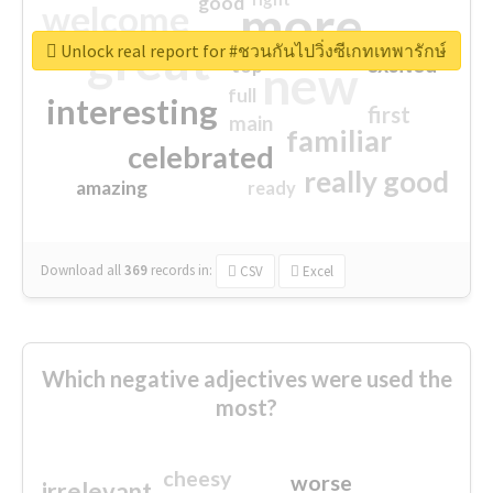
good
more
welcome
great
Unlock real report for #ชวนกันไปวิ่งซีเกทเทพารักษ์
excited
top
new
full
interesting
first
main
familiar
celebrated
really good
amazing
ready
Download all
369
records
in:
CSV
Excel
Which negative adjectives were used the
most?
cheesy
worse
irrelevant