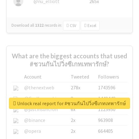
@nu_elliott
265x
Download all
1322
records
in:
CSV
Excel
What are the biggest accounts that used
#ชวนกันไปวิ่งซีเกทเทพารักษ์?
Account
Tweeted
Followers
@thenextweb
278x
1743596
@GuyKawasaki
8x
1440448
Unlock real report for #ชวนกันไปวิ่งซีเกทเทพารักษ์
@justinsuntron
6x
1123950
@binance
2x
963908
@opera
2x
664405