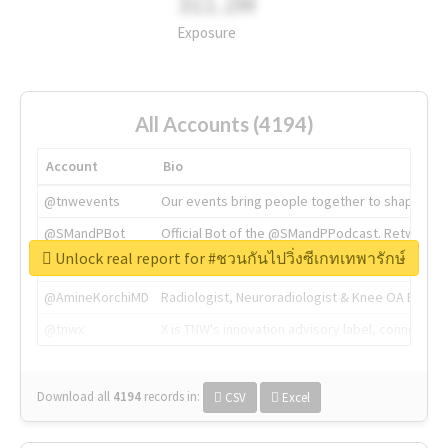
311.2M
Exposure
All Accounts (4194)
Account
Bio
@tnwevents
Our events bring people together to shape the 
@SMandPBot
Official Bot of the @SMandPPodcast. Retweeting 
Unlock real report for #ชวนกันไปวิ่งซีเกทเทพารักษ์
@thenextweb
The heart of tech.
@AmineKorchiMD
Radiologist, Neuroradiologist & Knee OA Emboliz
@tnwx
X is TNW's innovation advisory label, connecti
Download all
4194
records
in:
CSV
Excel