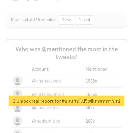
Download all
139
records
in:
CSV
Excel
Who was @mentioned the most in the
tweets?
Account
Mentioned
@thenextweb
1635x
@justinsuntron
1626x
Unlock real report for #ชวนกันไปวิ่งซีเกทเทพารักษ์
@tnwevents
662x
@nodeunlock
268x