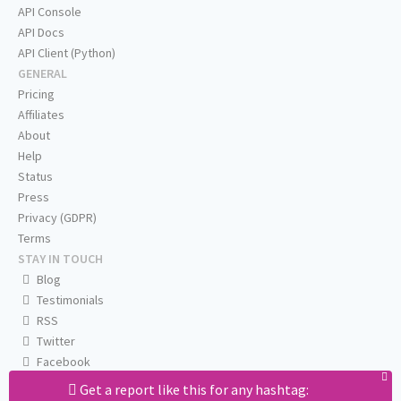
API Console
API Docs
API Client (Python)
GENERAL
Pricing
Affiliates
About
Help
Status
Press
Privacy (GDPR)
Terms
STAY IN TOUCH
Blog
Testimonials
RSS
Twitter
Facebook
Email us
Get a report like this for any hashtag: