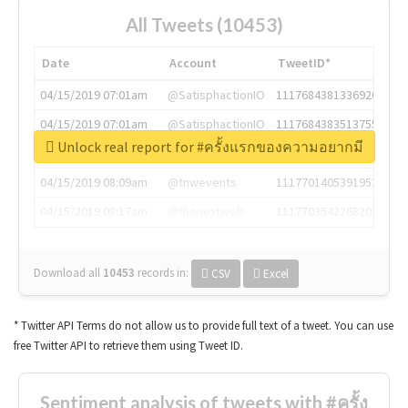
All Tweets (10453)
Date
Account
TweetID*
04/15/2019 07:01am
@SatisphactionIO
1117684381336920064
04/15/2019 07:01am
@SatisphactionIO
1117684383513755649
Unlock real report for #ครั้งแรกของความอยากมี
04/15/2019 07:03am
@annaercilla
1117684805876027392
04/15/2019 08:09am
@tnwevents
1117701405391953920
04/15/2019 08:17am
@thenextweb
1117703542268203008
Download all
10453
records
in:
CSV
Excel
* Twitter API Terms do not allow us to provide full text of a tweet. You can use
free Twitter API to retrieve them using Tweet ID.
Sentiment analysis of tweets with #ครั้ง