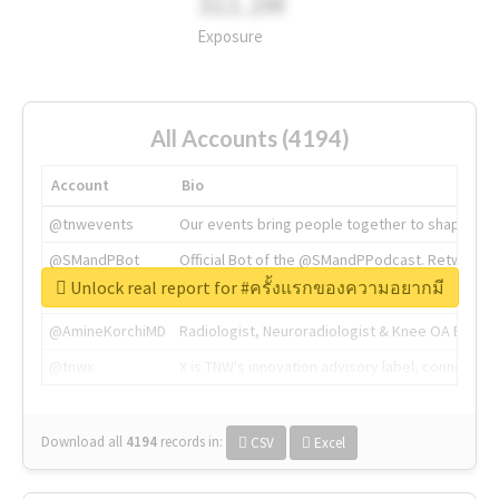
311.2M
Exposure
All Accounts (4194)
Account
Bio
@tnwevents
Our events bring people together to shape the 
@SMandPBot
Official Bot of the @SMandPPodcast. Retweeting 
Unlock real report for #ครั้งแรกของความอยากมี
@thenextweb
The heart of tech.
@AmineKorchiMD
Radiologist, Neuroradiologist & Knee OA Emboliz
@tnwx
X is TNW's innovation advisory label, connecti
Download all
4194
records
in:
CSV
Excel