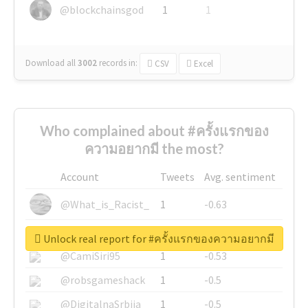
@blockchainsgod
1
1
Download all
3002
records
in:
CSV
Excel
Who complained about #ครั้งแรกของ
ความอยากมี the most?
Account
Tweets
Avg. sentiment
@What_is_Racist_
1
-0.63
@SkateChart
1
-0.6
Unlock real report for #ครั้งแรกของความอยากมี
@CamiSiri95
1
-0.53
@robsgameshack
1
-0.5
@DigitalnaSrbija
1
-0.5