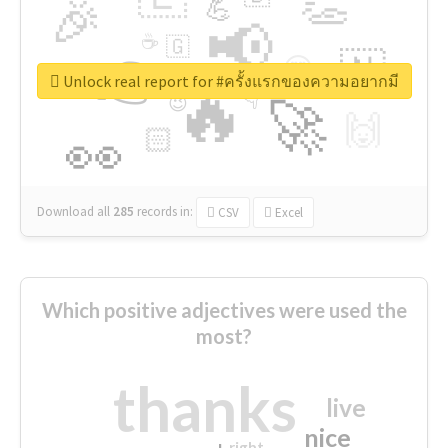
👏
🎉
💪
📢
☕
🇬
👉
🇳
😍
🔷
🎡
Unlock real report for #ครั้งแรกของความอยากมี
🔥
👇
😉
🚀
🙌
🏻
👀
Download all
285
records
in:
CSV
Excel
Which positive adjectives were used the
most?
thanks
live
nice
right