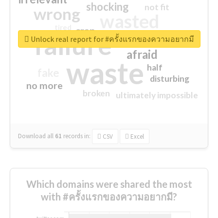
shocking
not fit
wrong
wasted
tired
crap
failure
sorry
closed
Unlock real report for #ครั้งแรกของความอยากมี
afraid
waste
half
fake
disturbing
no more
broken
ultimately impossible
Download all
61
records
in:
CSV
Excel
Which domains were shared the most
with #ครั้งแรกของความอยากมี?