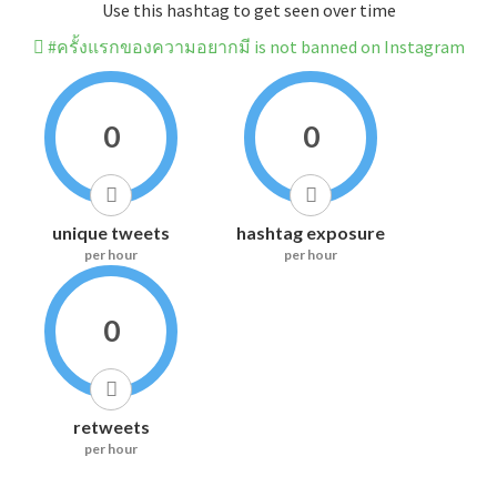
Use this hashtag to get seen over time
#ครั้งแรกของความอยากมี is not banned on Instagram
0
0
unique tweets
hashtag exposure
per hour
per hour
0
retweets
per hour