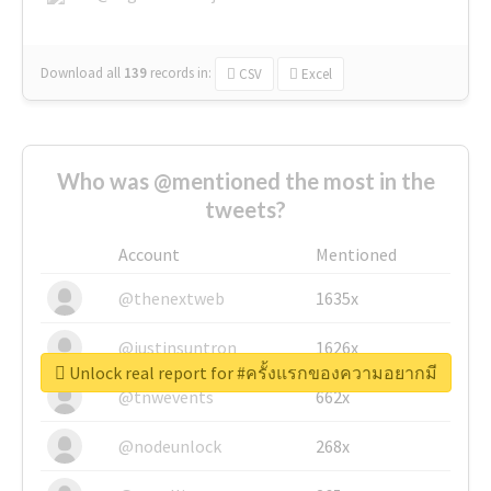
Download all
139
records
in:
CSV
Excel
Who was @mentioned the most in the
tweets?
Account
Mentioned
@thenextweb
1635x
@justinsuntron
1626x
Unlock real report for #ครั้งแรกของความอยากมี
@tnwevents
662x
@nodeunlock
268x