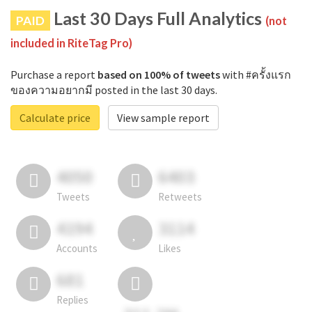
Last 30 Days Full Analytics
PAID
(not
included in RiteTag Pro)
Purchase a report
based on 100% of tweets
with #ครั้งแรก
ของความอยากมี posted in the last 30 days.
Calculate price
View sample report
4050
6403
Tweets
Retweets
4194
3114
Accounts
Likes
681
Replies