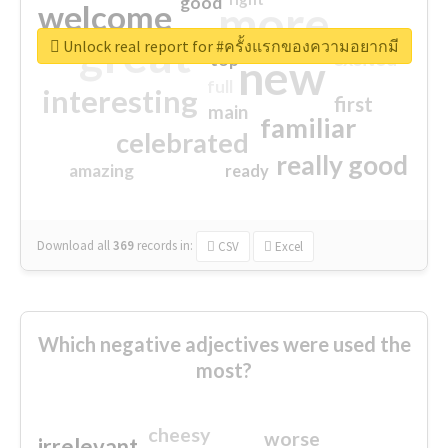
good
more
welcome
great
Unlock real report for #ครั้งแรกของความอยากมี
excited
top
new
full
interesting
first
main
familiar
celebrated
really good
amazing
ready
Download all
369
records
in:
CSV
Excel
Which negative adjectives were used the
most?
cheesy
worse
irrelevant