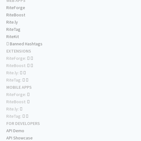
WEB APPS
RiteForge
RiteBoost
Rite.ly
RiteTag
RiteKit
Banned Hashtags
EXTENSIONS
RiteForge:
RiteBoost:
Rite.ly:
RiteTag:
MOBILE APPS
RiteForge:
RiteBoost:
Rite.ly:
RiteTag:
FOR DEVELOPERS
API Demo
API Showcase