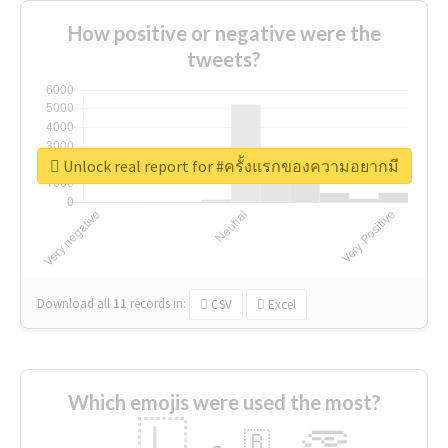
How positive or negative were the
tweets?
Unlock real report for #ครั้งแรกของความอยากมี
Download all
11
records
in:
CSV
Excel
Which emojis were used the most?
🇱
🇧