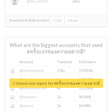
@nu_elliott
265x
Download all
1322
records
in:
CSV
Excel
What are the biggest accounts that used
#ครั้งแรกของความอยากมี?
Account
Tweeted
Followers
@thenextweb
278x
1743596
@GuyKawasaki
8x
1440448
Unlock real report for #ครั้งแรกของความอยากมี
@justinsuntron
6x
1123950
@binance
2x
963908
@opera
2x
664405