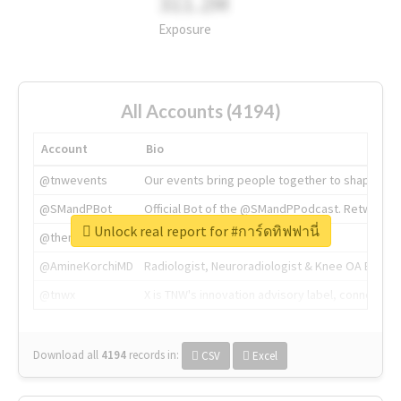
311.2M
Exposure
All Accounts (4194)
Account
Bio
@tnwevents
Our events bring people together to shape the 
@SMandPBot
Official Bot of the @SMandPPodcast. Retweeting 
Unlock real report for #การ์ดทิฟฟานี่
@thenextweb
The heart of tech.
@AmineKorchiMD
Radiologist, Neuroradiologist & Knee OA Emboliz
@tnwx
X is TNW's innovation advisory label, connecti
Download all
4194
records
in:
CSV
Excel