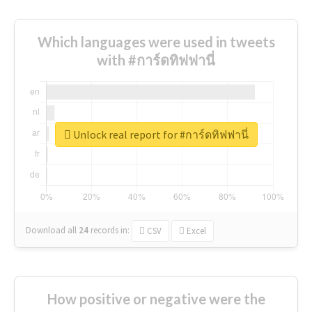
Which languages were used in tweets
with #การ์ดทิฟฟานี่
Unlock real report for #การ์ดทิฟฟานี่
Download all
24
records
in:
CSV
Excel
How positive or negative were the