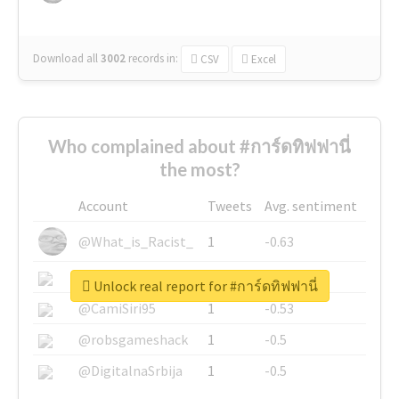
Download all
3002
records
in:
CSV
Excel
Who complained about #การ์ดทิฟฟานี่
the most?
Account
Tweets
Avg. sentiment
@What_is_Racist_
1
-0.63
@SkateChart
1
-0.6
Unlock real report for #การ์ดทิฟฟานี่
@CamiSiri95
1
-0.53
@robsgameshack
1
-0.5
@DigitalnaSrbija
1
-0.5