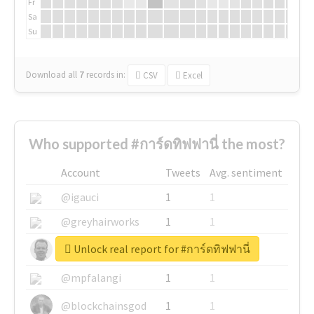
Fr
Sa
Su
Download all
7
records
in:
CSV
Excel
Who supported #การ์ดทิฟฟานี่ the most?
Account
Tweets
Avg. sentiment
@igauci
1
1
@greyhairworks
1
1
Unlock real report for #การ์ดทิฟฟานี่
@glynmottershead
1
1
@mpfalangi
1
1
@blockchainsgod
1
1