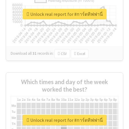
Unlock real report for #การ์ดทิฟฟานี่
Download all
31
records
in:
CSV
Excel
Which times and day of the week
worked the best?
1a
2a
3a
4a
5a
6a
7a
8a
9a
10a
11a
12a
1p
2p
3p
4p
5p
6p
7p
8p
9p
10p
Mo
Tu
We
Unlock real report for #การ์ดทิฟฟานี่
Th