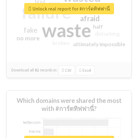
tired
crap
failure
sorry
closed
Unlock real report for #การ์ดทิฟฟานี่
afraid
waste
half
fake
disturbing
no more
broken
ultimately impossible
Download all
61
records
in:
CSV
Excel
Which domains were shared the most
with #การ์ดทิฟฟานี่?