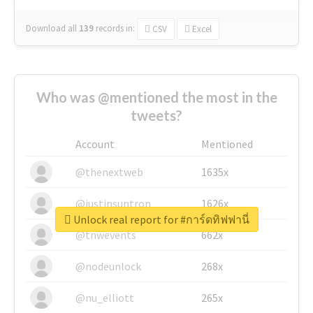
Download all
139
records
in:
CSV
Excel
Who was @mentioned the most in the
tweets?
Account
Mentioned
@thenextweb
1635x
@justinsuntron
1626x
Unlock real report for #การ์ดทิฟฟานี่
@tnwevents
662x
@nodeunlock
268x
@nu_elliott
265x