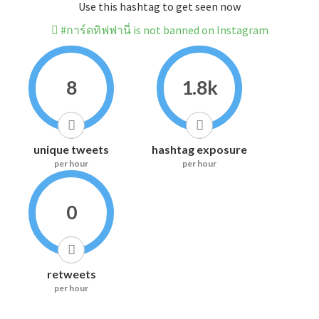
Use this hashtag to get seen now
#การ์ดทิฟฟานี่ is not banned on Instagram
8
1.8k
unique tweets
hashtag exposure
per hour
per hour
0
retweets
per hour