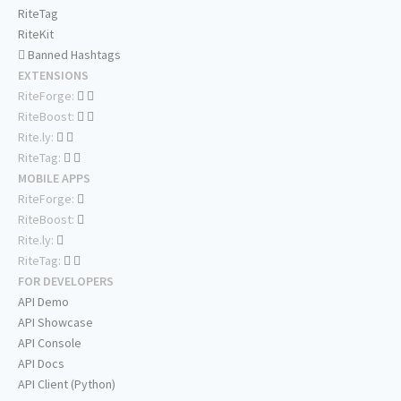
RiteTag
RiteKit
Banned Hashtags
EXTENSIONS
RiteForge:
RiteBoost:
Rite.ly:
RiteTag:
MOBILE APPS
RiteForge:
RiteBoost:
Rite.ly:
RiteTag:
FOR DEVELOPERS
API Demo
API Showcase
API Console
API Docs
API Client (Python)