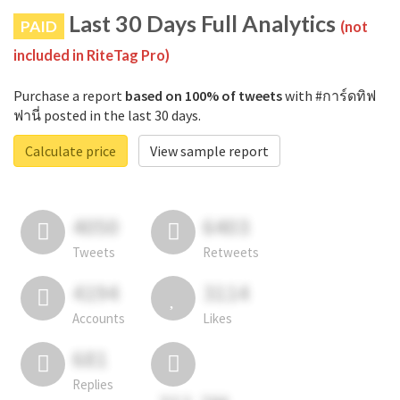
Last 30 Days Full Analytics
PAID
(not
included in RiteTag Pro)
Purchase a report
based on 100% of tweets
with #การ์ดทิฟ
ฟานี่ posted in the last 30 days.
Calculate price
View sample report
4050
6403
Tweets
Retweets
4194
3114
Accounts
Likes
681
Replies