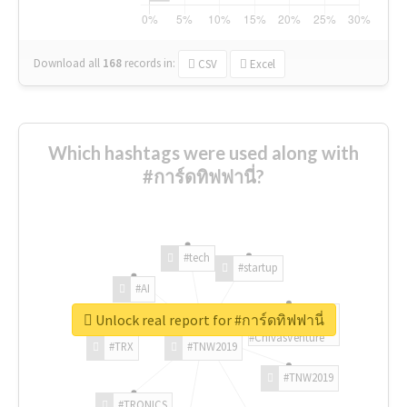
Download all
168
records
in:
CSV
Excel
Which hashtags were used along with
#การ์ดทิฟฟานี่?
#tech
#startup
#AI
Unlock real report for #การ์ดทิฟฟานี่
#ChivasVenture
#TRX
#TNW2019
#TNW2019
#TRONICS