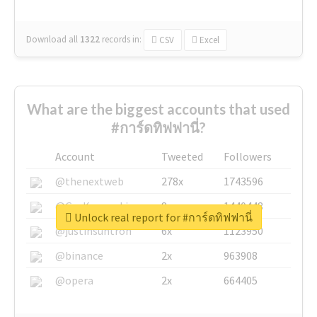
Download all
1322
records
in:
CSV
Excel
What are the biggest accounts that used
#การ์ดทิฟฟานี่?
Account
Tweeted
Followers
@thenextweb
278x
1743596
@GuyKawasaki
8x
1440448
Unlock real report for #การ์ดทิฟฟานี่
@justinsuntron
6x
1123950
@binance
2x
963908
@opera
2x
664405