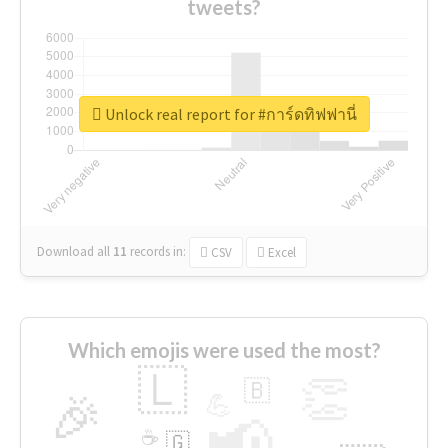
tweets?
Unlock real report for #การ์ดทิฟฟานี่
Download all
11
records
in:
CSV
Excel
Which emojis were used the most?
🇱
👏
🇧
🎉
💪
📢
☕
🇬