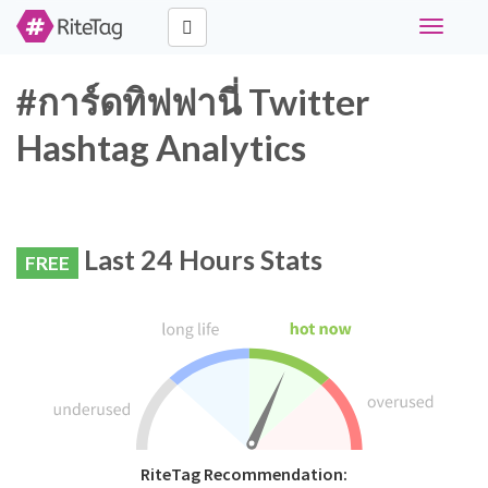
Toggle
navigati
#การ์ดทิฟฟานี่ Twitter
Hashtag Analytics
Last 24 Hours Stats
FREE
RiteTag Recommendation: