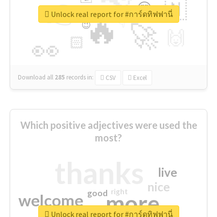
👉
🇳
😍
🔷
🎡
Unlock real report for #การ์ดทิฟฟานี่
🔥
👇
😉
🚀
🙌
🏻
👀
Download all
285
records
in:
CSV
Excel
Which positive adjectives were used the
most?
thanks
live
nice
right
good
more
welcome
Unlock real report for #การ์ดทิฟฟานี่