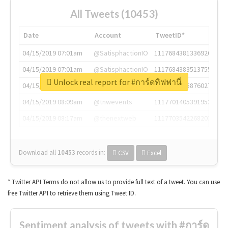
All Tweets (10453)
Date
Account
TweetID*
04/15/2019 07:01am
@SatisphactionIO
1117684381336920064
04/15/2019 07:01am
@SatisphactionIO
1117684383513755649
Unlock real report for #การ์ดทิฟฟานี่
04/15/2019 07:03am
@annaercilla
1117684805876027392
04/15/2019 08:09am
@tnwevents
1117701405391953920
04/15/2019 08:17am
@thenextweb
1117703542268203008
Download all
10453
records
in:
CSV
Excel
* Twitter API Terms do not allow us to provide full text of a tweet. You can use
free Twitter API to retrieve them using Tweet ID.
Sentiment analysis of tweets with #การ์ด