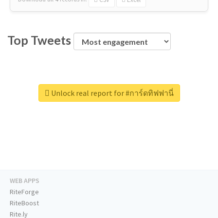
Top Tweets
Unlock real report for #การ์ดทิฟฟานี่
WEB APPS
RiteForge
RiteBoost
Rite.ly