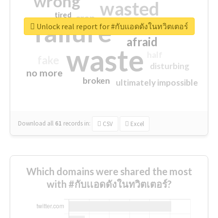
wrong
wasted
tired
crap
failure
sorry
closed
Unlock real report for #กับเเอดดังในทวิตเตอร์
afraid
waste
half
fake
disturbing
no more
broken
ultimately impossible
Download all
61
records
in:
CSV
Excel
Which domains were shared the most
with #กับเเอดดังในทวิตเตอร์?