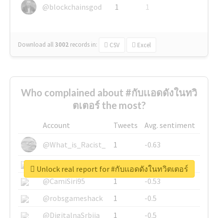
@blockchainsgod
1
1
Download all
3002
records
in:
CSV
Excel
Who complained about #กับเเอดดังในทวิ
ตเตอร์ the most?
Account
Tweets
Avg. sentiment
@What_is_Racist_
1
-0.63
@SkateChart
1
-0.6
Unlock real report for #กับเเอดดังในทวิตเตอร์
@CamiSiri95
1
-0.53
@robsgameshack
1
-0.5
@DigitalnaSrbija
1
-0.5