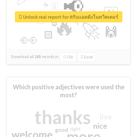
📢
☕
🇬
👉
🇳
😍
🔷
🎡
Unlock real report for #กับเเอดดังในทวิตเตอร์
🔥
👇
😉
🚀
🙌
🏻
👀
Download all
285
records
in:
CSV
Excel
Which positive adjectives were used the
most?
thanks
live
nice
right
good
more
welcome