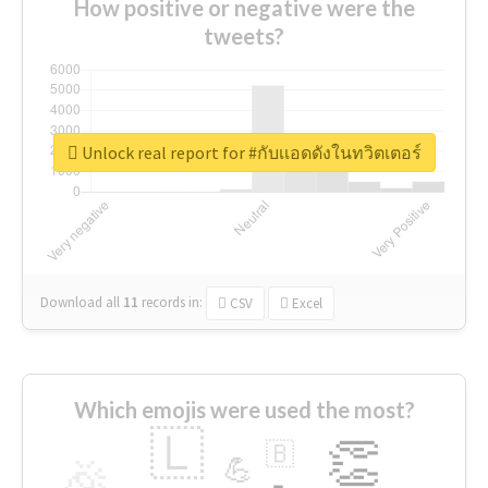
How positive or negative were the
tweets?
Unlock real report for #กับเเอดดังในทวิตเตอร์
Download all
11
records
in:
CSV
Excel
Which emojis were used the most?
🇱
👏
🇧
🎉
💪