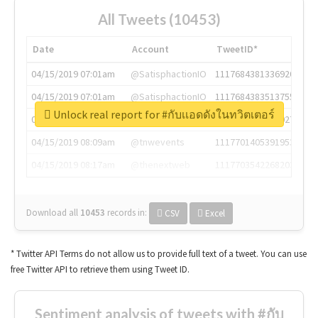
All Tweets (10453)
Date
Account
TweetID*
04/15/2019 07:01am
@SatisphactionIO
1117684381336920064
04/15/2019 07:01am
@SatisphactionIO
1117684383513755649
Unlock real report for #กับเเอดดังในทวิตเตอร์
04/15/2019 07:03am
@annaercilla
1117684805876027392
04/15/2019 08:09am
@tnwevents
1117701405391953920
04/15/2019 08:17am
@thenextweb
1117703542268203008
Download all
10453
records
in:
CSV
Excel
* Twitter API Terms do not allow us to provide full text of a tweet. You can use
free Twitter API to retrieve them using Tweet ID.
Sentiment analysis of tweets with #กับ