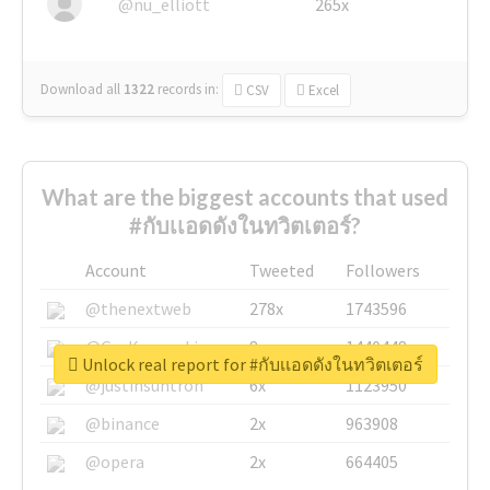
@nu_elliott
265x
Download all
1322
records
in:
CSV
Excel
What are the biggest accounts that used
#กับเเอดดังในทวิตเตอร์?
Account
Tweeted
Followers
@thenextweb
278x
1743596
@GuyKawasaki
8x
1440448
Unlock real report for #กับเเอดดังในทวิตเตอร์
@justinsuntron
6x
1123950
@binance
2x
963908
@opera
2x
664405