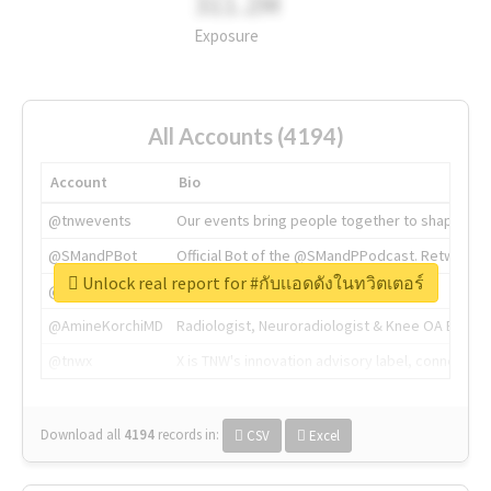
311.2M
Exposure
All Accounts (4194)
Account
Bio
@tnwevents
Our events bring people together to shape the 
@SMandPBot
Official Bot of the @SMandPPodcast. Retweeting 
Unlock real report for #กับเเอดดังในทวิตเตอร์
@thenextweb
The heart of tech.
@AmineKorchiMD
Radiologist, Neuroradiologist & Knee OA Emboliz
@tnwx
X is TNW's innovation advisory label, connecti
Download all
4194
records
in:
CSV
Excel