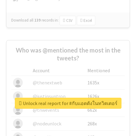
Download all
139
records
in:
CSV
Excel
Who was @mentioned the most in the
tweets?
Account
Mentioned
@thenextweb
1635x
@justinsuntron
1626x
Unlock real report for #กับเเอดดังในทวิตเตอร์
@tnwevents
662x
@nodeunlock
268x