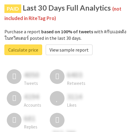
Last 30 Days Full Analytics
PAID
(not
included in RiteTag Pro)
Purchase a report
based on 100% of tweets
with #กับเเอดดัง
ในทวิตเตอร์ posted in the last 30 days.
Calculate price
View sample report
4050
6403
Tweets
Retweets
4194
3114
Accounts
Likes
681
Replies