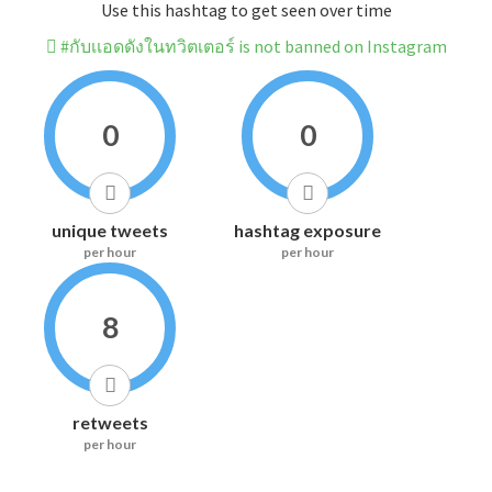
Use this hashtag to get seen over time
#กับเเอดดังในทวิตเตอร์ is not banned on Instagram
0
0
unique tweets
hashtag exposure
per hour
per hour
8
retweets
per hour