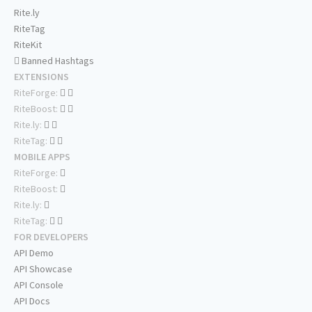
Rite.ly
RiteTag
RiteKit
Banned Hashtags
EXTENSIONS
RiteForge:
RiteBoost:
Rite.ly:
RiteTag:
MOBILE APPS
RiteForge:
RiteBoost:
Rite.ly:
RiteTag:
FOR DEVELOPERS
API Demo
API Showcase
API Console
API Docs