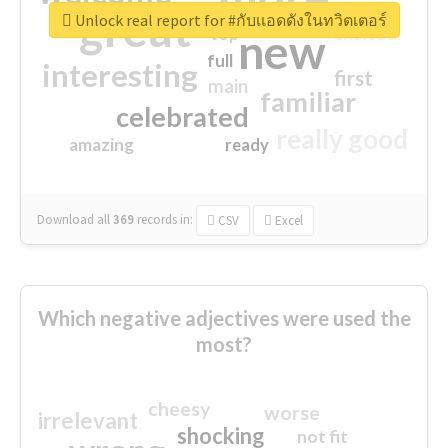
great
Unlock real report for #กับเเอดดังในทวิตเตอร์
excited
top
new
full
interesting
first
main
familiar
celebrated
really good
amazing
ready
Download all
369
records
in:
CSV
Excel
Which negative adjectives were used the
most?
cheesy
worse
irrelevant
shocking
not fit