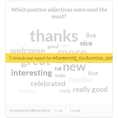
Which positive adjectives were used the
most?
thanks
live
nice
right
good
more
welcome
great
Unlock real report for #ಗೋಕರ್ಣದಲ್ಲಿ_ಸೂರ್ಯೋದಯ_ಭಾರತದ
excited
top
new
full
interesting
first
main
familiar
celebrated
really good
amazing
ready
Download all
369
records
in:
CSV
Excel