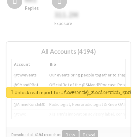
Replies
311.2M
Exposure
All Accounts (4194)
Account
Bio
@tnwevents
Our events bring people together to shape the 
@SMandPBot
Official Bot of the @SMandPPodcast. Retweeting 
Unlock real report for #ಗೋಕರ್ಣದಲ್ಲಿ_ಸೂರ್ಯೋದಯ_ಭಾರತದ
@thenextweb
The heart of tech.
@AmineKorchiMD
Radiologist, Neuroradiologist & Knee OA Emboliz
@tnwx
X is TNW's innovation advisory label, connecti
Download all
4194
records
in:
CSV
Excel