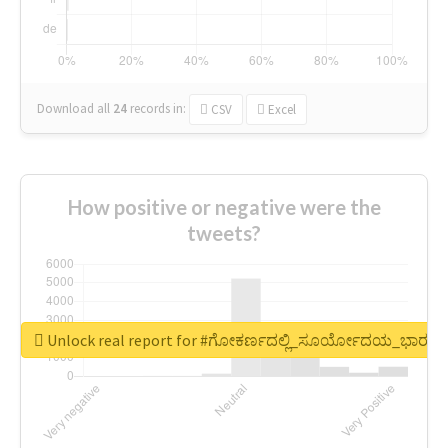
Download all
24
records
in:
CSV
Excel
How positive or negative were the
tweets?
Unlock real report for #ಗೋಕರ್ಣದಲ್ಲಿ_ಸೂರ್ಯೋದಯ_ಭಾರತದ