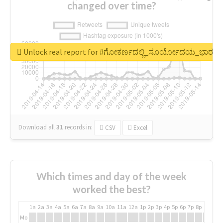
changed over time?
Unlock real report for #ಗೋಕರ್ಣದಲ್ಲಿ_ಸೂರ್ಯೋದಯ_ಭಾರತದ
Download all
31
records
in:
CSV
Excel
Which times and day of the week
worked the best?
1a
2a
3a
4a
5a
6a
7a
8a
9a
10a
11a
12a
1p
2p
3p
4p
5p
6p
7p
8p
9p
10p
Mo