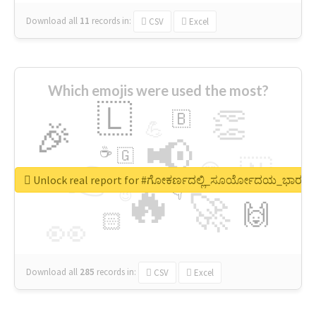
Download all
11
records
in:
CSV
Excel
Which emojis were used the most?
🇱
👏
🇧
🎉
💪
📢
☕
🇬
👉
🇳
😍
🔷
🎡
Unlock real report for #ಗೋಕರ್ಣದಲ್ಲಿ_ಸೂರ್ಯೋದಯ_ಭಾರತದ
🔥
👇
😉
🚀
🙌
🏻
👀
Download all
285
records
in:
CSV
Excel