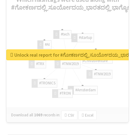
#ಗೋಕರ್ಣದಲ್ಲಿ_ಸೂರ್ಯೋದಯ_ಭಾರತದಲ್ಲಿ_ಭಾಗ್ಯೋ
#tech
#startup
#AI
Unlock real report for #ಗೋಕರ್ಣದಲ್ಲಿ_ಸೂರ್ಯೋದಯ_ಭಾರತದ
#ChivasVenture
#TRX
#TNW2019
#TNW2019
#TRONICS
#Amsterdam
#TRON
Download all
1069
records
in:
CSV
Excel