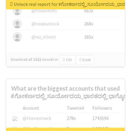
Unlock real report for #ಗೋಕರ್ಣದಲ್ಲಿ_ಸೂರ್ಯೋದಯ_ಭಾರತದ
@tnwevents
662x
@nodeunlock
268x
@nu_elliott
265x
Download all
1322
records
in:
CSV
Excel
What are the biggest accounts that used
#ಗೋಕರ್ಣದಲ್ಲಿ_ಸೂರ್ಯೋದಯ_ಭಾರತದಲ್ಲಿ_ಭಾಗ್ಯೋ
Account
Tweeted
Followers
@thenextweb
278x
1743596
@GuyKawasaki
8x
1440448