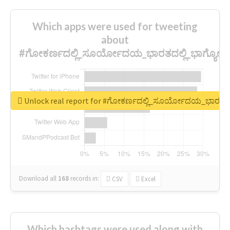
Which apps were used for tweeting
about
#ಗೋಕರ್ಣದಲ್ಲಿ_ಸೂರ್ಯೋದಯ_ಭಾರತದಲ್ಲಿ_ಭಾಗ್ಯೋ
Unlock real report for #ಗೋಕರ್ಣದಲ್ಲಿ_ಸೂರ್ಯೋದಯ_ಭಾರತದ
Download all
168
records
in:
CSV
Excel
Which hashtags were used along with