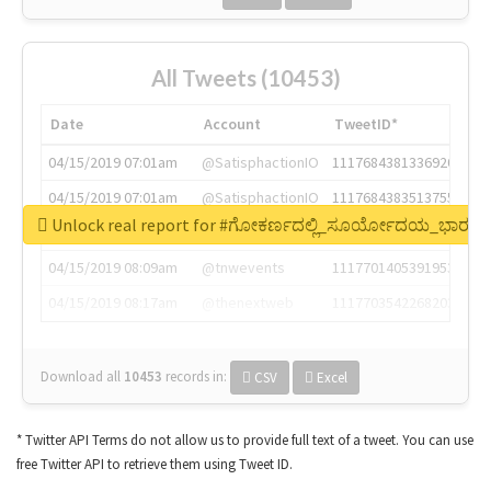
All Tweets (10453)
Date
Account
TweetID*
04/15/2019 07:01am
@SatisphactionIO
1117684381336920064
04/15/2019 07:01am
@SatisphactionIO
1117684383513755649
Unlock real report for #ಗೋಕರ್ಣದಲ್ಲಿ_ಸೂರ್ಯೋದಯ_ಭಾರತದ
04/15/2019 07:03am
@annaercilla
1117684805876027392
04/15/2019 08:09am
@tnwevents
1117701405391953920
04/15/2019 08:17am
@thenextweb
1117703542268203008
Download all
10453
records
in:
CSV
Excel
* Twitter API Terms do not allow us to provide full text of a tweet. You can use
free Twitter API to retrieve them using Tweet ID.