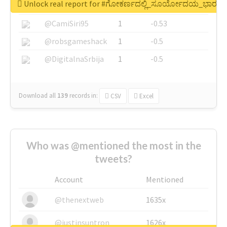
Unlock real report for #ಗೋಕರ್ಣದಲ್ಲಿ_ಸೂರ್ಯೋದಯ_ಭಾರತದ
@SkateChart
1
-0.6
@CamiSiri95
1
-0.53
@robsgameshack
1
-0.5
@DigitalnaSrbija
1
-0.5
Download all
139
records
in:
CSV
Excel
Who was @mentioned the most in the
tweets?
Account
Mentioned
@thenextweb
1635x
@justinsuntron
1626x