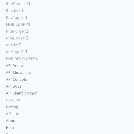
RiteBoost:
Rite.ly:
RiteTag:
MOBILE APPS
RiteForge:
RiteBoost:
Rite.ly:
RiteTag:
FOR DEVELOPERS
API Demo
API Showcase
API Console
API Docs
API Client (Python)
GENERAL
Pricing
Affiliates
About
Help