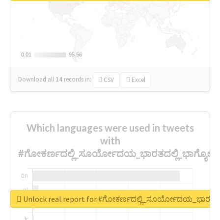
0.01
0.01
95.56
95.56
Download all
14
records
in:
CSV
Excel
Which languages were used in tweets
with
#ಗೋಕರ್ಣದಲ್ಲಿ_ಸೂರ್ಯೋದಯ_ಭಾರತದಲ್ಲಿ_ಭಾಗ್ಯ
Unlock real report for #ಗೋಕರ್ಣದಲ್ಲಿ_ಸೂರ್ಯೋದಯ_ಭಾರತದ