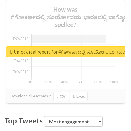
How was
#ಗೋಕರ್ಣದಲ್ಲಿ_ಸೂರ್ಯೋದಯ_ಭಾರತದಲ್ಲಿ_ಭಾಗ್ಯ
spelled?
Unlock real report for #ಗೋಕರ್ಣದಲ್ಲಿ_ಸೂರ್ಯೋದಯ_ಭಾರತದ
Download all
4
records
in:
CSV
Excel
Top Tweets