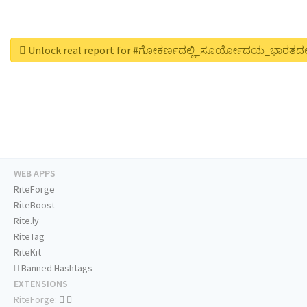
Unlock real report for #ಗೋಕರ್ಣದಲ್ಲಿ_ಸೂರ್ಯೋದಯ_ಭಾರತದಲ
WEB APPS
RiteForge
RiteBoost
Rite.ly
RiteTag
RiteKit
Banned Hashtags
EXTENSIONS
RiteForge: