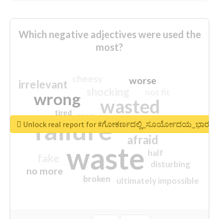
Which negative adjectives were used the
most?
cheesy
worse
irrelevant
shocking
not fit
wrong
wasted
tired
crap
failure
sorry
closed
Unlock real report for #ಗೋಕರ್ಣದಲ್ಲಿ_ಸೂರ್ಯೋದಯ_ಭಾರತದ
afraid
waste
half
fake
disturbing
no more
broken
ultimately impossible