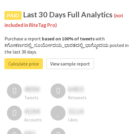
Last 30 Days Full Analytics
PAID
(not
included in RiteTag Pro)
Purchase a report
based on 100% of tweets
with
#ಗೋಕರ್ಣದಲ್ಲಿ_ಸೂರ್ಯೋದಯ_ಭಾರತದಲ್ಲಿ_ಭಾಗ್ಯೋದಯ posted in
the last 30 days.
Calculate price
View sample report
4050
6403
Tweets
Retweets
4194
3114
Accounts
Likes
681