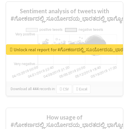
Sentiment analysis of tweets with
#ಗೋಕರ್ಣದಲ್ಲಿ_ಸೂರ್ಯೋದಯ_ಭಾರತದಲ್ಲಿ_ಭಾಗ್ಯ
Unlock real report for #ಗೋಕರ್ಣದಲ್ಲಿ_ಸೂರ್ಯೋದಯ_ಭಾರತದ
Download all
444
records
in:
CSV
Excel
How usage of
#ಗೋಕರ್ಣದಲ್ಲಿ_ಸೂರ್ಯೋದಯ_ಭಾರತದಲ್ಲಿ_ಭಾಗ್ಯ