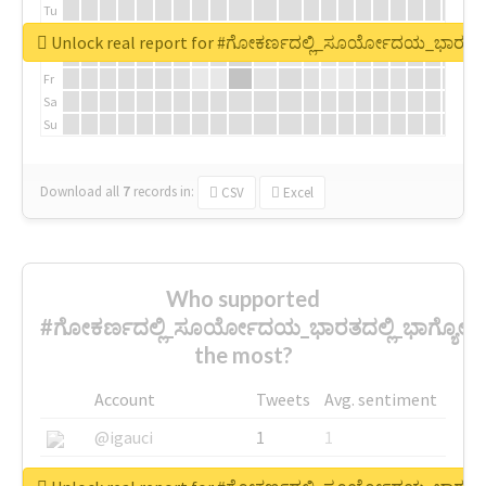
Tu
We
Unlock real report for #ಗೋಕರ್ಣದಲ್ಲಿ_ಸೂರ್ಯೋದಯ_ಭಾರತದ
Th
Fr
Sa
Su
Download all
7
records
in:
CSV
Excel
Who supported
#ಗೋಕರ್ಣದಲ್ಲಿ_ಸೂರ್ಯೋದಯ_ಭಾರತದಲ್ಲಿ_ಭಾಗ್ಯ
the most?
Account
Tweets
Avg. sentiment
@igauci
1
1
@greyhairworks
1
1