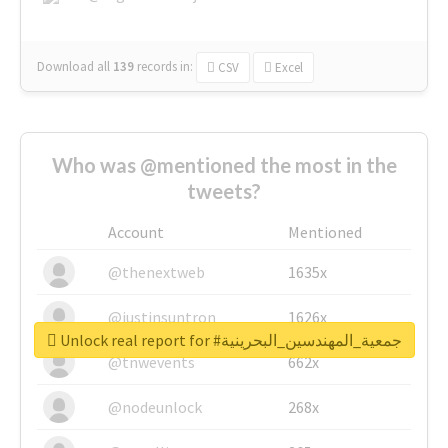
Download all
139
records
in:
CSV
Excel
Who was @mentioned the most in the
tweets?
Account
Mentioned
@thenextweb
1635x
@justinsuntron
1626x
Unlock real report for #جمعية_المهندسين_البحرينية
@tnwevents
662x
@nodeunlock
268x