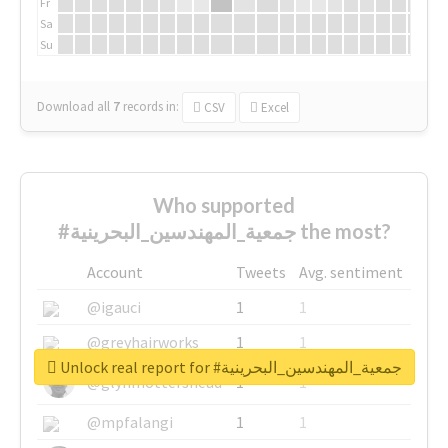
Fr
Sa
Su
Download all
7
records
in:
CSV
Excel
Who supported
#جمعية_المهندسين_البحرينية the most?
Account
Tweets
Avg. sentiment
@igauci
1
1
@greyhairworks
1
1
Unlock real report for #جمعية_المهندسين_البحرينية
@glynmottershead
1
1
@mpfalangi
1
1