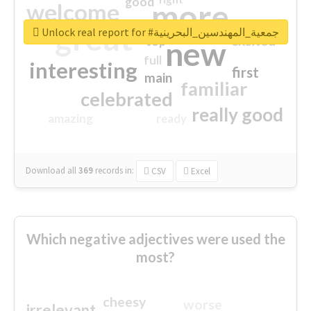
good
more
welcome
great
Unlock real report for #جمعية_المهندسين_البحرينية
excited
top
new
full
interesting
first
main
familiar
celebrated
really good
amazing
ready
Download all
369
records
in:
CSV
Excel
Which negative adjectives were used the
most?
cheesy
worse
irrelevant