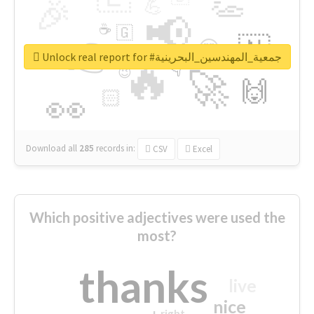
👏
🎉
💪
📢
☕
🇬
👉
🇳
😍
🔷
🎡
Unlock real report for #جمعية_المهندسين_البحرينية
🔥
👇
😉
🚀
🙌
🏻
👀
Download all
285
records
in:
CSV
Excel
Which positive adjectives were used the
most?
thanks
live
nice
right