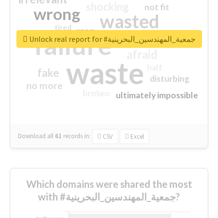
shocking
not fit
wrong
wasted
tired
crap
failure
sorry
closed
Unlock real report for #جمعية_المهندسين_البحرينية
afraid
waste
half
fake
disturbing
no more
broken
ultimately impossible
Download all
61
records
in:
CSV
Excel
Which domains were shared the most
with #جمعية_المهندسين_البحرينية?