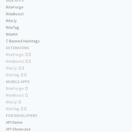
WEB APPS
RiteForge
RiteBoost
Rite.ly
RiteTag
RiteKit
Banned Hashtags
EXTENSIONS
RiteForge:
RiteBoost:
Rite.ly:
RiteTag:
MOBILE APPS
RiteForge:
RiteBoost:
Rite.ly:
RiteTag:
FOR DEVELOPERS
API Demo
API Showcase