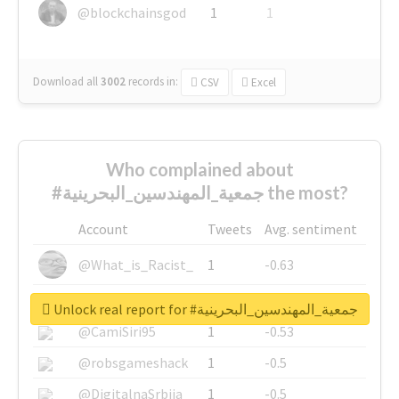
@blockchainsgod
1
1
Download all
3002
records
in:
CSV
Excel
Who complained about
#جمعية_المهندسين_البحرينية the most?
Account
Tweets
Avg. sentiment
@What_is_Racist_
1
-0.63
@SkateChart
1
-0.6
Unlock real report for #جمعية_المهندسين_البحرينية
@CamiSiri95
1
-0.53
@robsgameshack
1
-0.5
@DigitalnaSrbija
1
-0.5