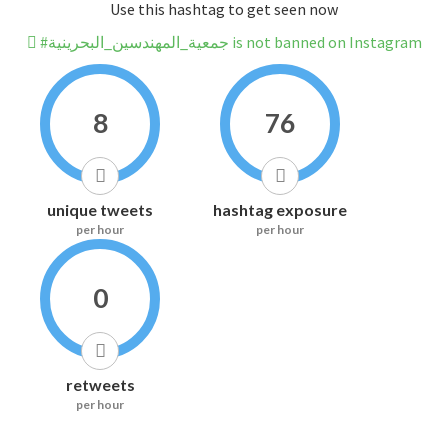
Use this hashtag to get seen now
#جمعية_المهندسين_البحرينية is not banned on Instagram
8
76
unique tweets
hashtag exposure
per hour
per hour
0
retweets
per hour