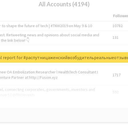
All Accounts (4194)
Followe
 to shape the future of tech | #TNW2019 on May 9 & 10
10782
ast. Retweeting news and opinions about social media and
131
the link below! 👇
1743596
al report for #распутницаженскийвозбудительреальныеотзы
Knee OA Embolization Researcher l HealthTech Consultant I
1717
enture Partner at http://Fusion.xyz
abel, connecting corporates, governments, investors and
592
enue 5 | @TNWevents