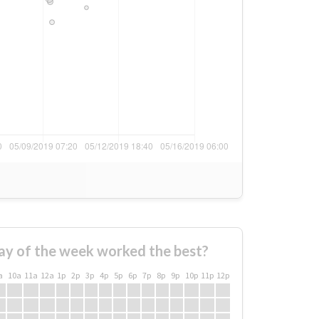
ay of the week worked the best?
a
10a
11a
12a
1p
2p
3p
4p
5p
6p
7p
8p
9p
10p
11p
12p