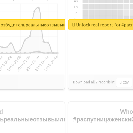
We
Th
Fr
Sa
ийвозбудительреальныеотзывыилиразвод
Unlock real report for #
Su
Download all
7
records
in:
CSV
d
Who 
льреальныеотзывыилиразвод
#распутницаженск