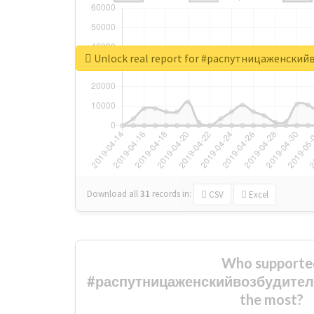
Unlock real report for #распутницаженск
Download all
31
records
in:
CSV
Excel
Who supporte
#распутницаженскийвозбудите
the most?