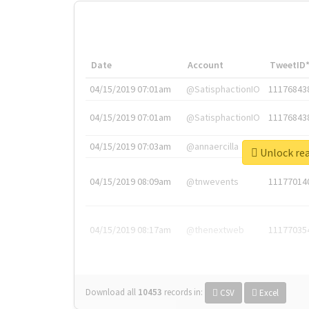
Date
Account
TweetID
04/15/2019 07:01am
@SatisphactionIO
11176843
04/15/2019 07:01am
@SatisphactionIO
11176843
04/15/2019 07:03am
@annaercilla
11176848
Unlock re
04/15/2019 08:09am
@tnwevents
11177014
04/15/2019 08:17am
@thenextweb
11177035
Download all
10453
records
in:
CSV
Excel