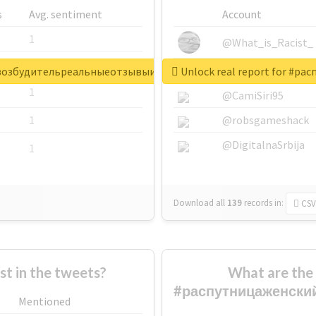
s
Avg. sentiment
Account
1
@What_is_Racist_
1
@SkateChart
ийвозбудительреальныеотзывыилиразвод
Unlock real report for #
1
@CamiSiri95
1
@robsgameshack
@DigitalnaSrbija
1
Download all
139
records
in:
CSV
 in the tweets?
What are the 
#распутницаженски
Mentioned