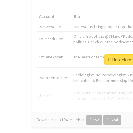
Account
Bio
@tnwevents
Our events bring people together
Official Bot of the @SMandPPodc
@SMandPBot
politics. Check out the podcast at 
@thenextweb
The heart of tech.
Unlock re
Radiologist, Neuroradiologist & 
@AmineKorchiMD
Innovation & Entrepreneurship l V
X is TNW's innovation advisory l
@tnwx
startups. See you at #TNW2019 v
Download all
4194
records
in:
CSV
Excel