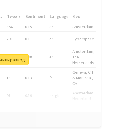
rs
Tweets
Sentiment
Language
Geo
364
0.15
en
Amsterdam
298
0.11
en
Cyberspace
Amsterdam,
278
0.08
en
The
выилиразвод
Netherlands
Geneva, CH
133
0.13
fr
& Montreal,
CA
Amsterdam,
91
0.19
en-gb
Nederland