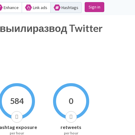
Sign in
Enhance
Link ads
Hashtags
ыилиразвод Twitter
584
0
ashtag exposure
retweets
per hour
per hour