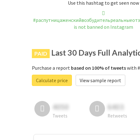
Use this hashtag to get seen now
#распутницаженскийвозбудительреальныеот
is not banned on Instagram
Last 30 Days Full Analyti
PAID
Purchase a report
based on 100% of tweets
with 
Calculate price
View sample report
4050
6403
Tweets
Retweets