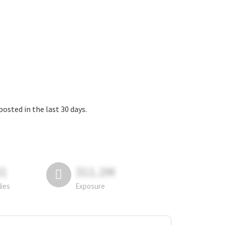
ed in the last 30 days.
81
311.2M
lies
Exposure