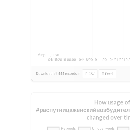
Download all
444
records
in:
CSV
Excel
How usage o
#распутницаженскийвозбудите
changed over ti