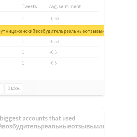
Tweets
Avg. sentiment
1
-0.63
1
-0.6
распутницаженскийвозбудительреальныеотзывыилиразвод
1
-0.53
1
-0.5
1
-0.5
Excel
biggest accounts that used
йвозбудительреальныеотзывыилиразвод?