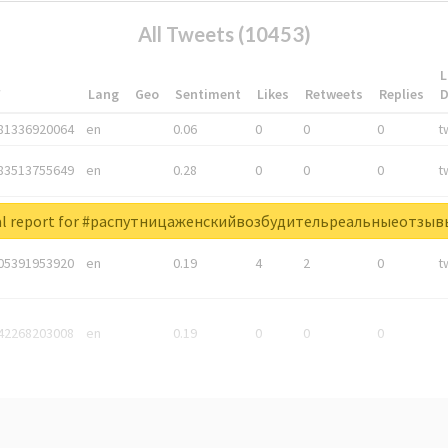
All Tweets (10453)
L
*
Lang
Geo
Sentiment
Likes
Retweets
Replies
81336920064
en
0.06
0
0
0
t
83513755649
en
0.28
0
0
0
t
05876027392
en
0.06
0
0
0
t
al report for #распутницаженскийвозбудительреальныеотзы
05391953920
en
0.19
4
2
0
t
42268203008
en
0.19
0
0
0