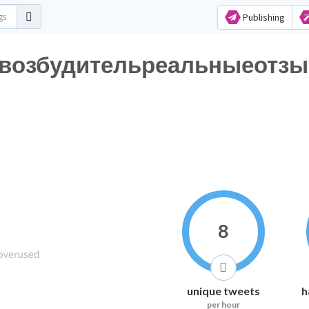
Publishing
возбудительреальныеотзыв
8
unique tweets
h
per hour