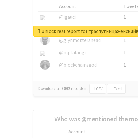
Account
Tweet
@igauci
1
@greyhairworks
1
Unlock real report for #распутницаженск
@glynmottershead
1
@mpfalangi
1
@blockchainsgod
1
Download all
3002
records
in:
CSV
Excel
Who was @mentioned the most
Account