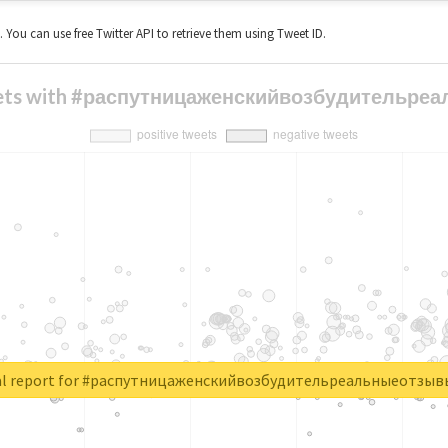
t. You can use free Twitter API to retrieve them using Tweet ID.
tweets with #распутницаженскийвозбудитель
al report for #распутницаженскийвозбудительреальныеотзы