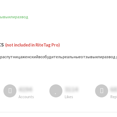
зывыилиразвод
cs
(not included in RiteTag Pro)
#распутницаженскийвозбудительреальныеотзывыилиразвод post
4194
3114
6
Accounts
Likes
Rep