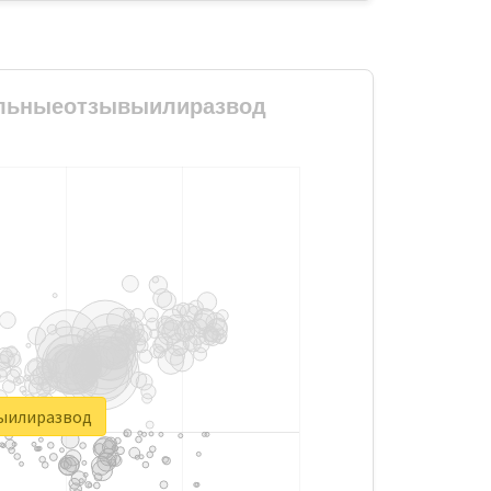
реальныеотзывыилиразвод
выилиразвод