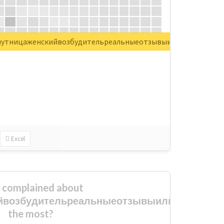
распутницаженскийвозбудительреальныеотзывыилиразвод
Excel
complained about
ийвозбудительреальныеотзывыилиразвод
the most?