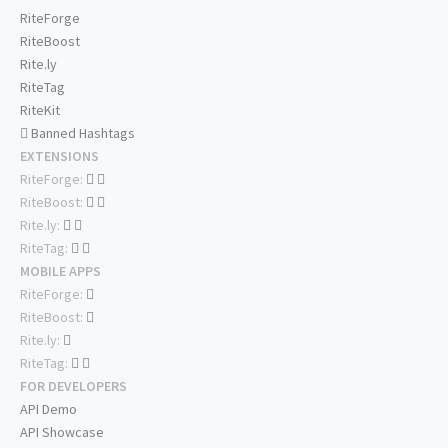
RiteForge
RiteBoost
Rite.ly
RiteTag
RiteKit
Banned Hashtags
EXTENSIONS
RiteForge:
RiteBoost:
Rite.ly:
RiteTag:
MOBILE APPS
RiteForge:
RiteBoost:
Rite.ly:
RiteTag:
FOR DEVELOPERS
API Demo
API Showcase