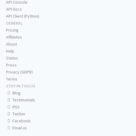
API Console
API Docs
API Client (Python)
GENERAL
Pricing
Affiliates
About
Help
Status
Press
Privacy (GDPR)
Terms
STAY IN TOUCH
Blog
Testimonials
RSS
Twitter
Facebook
Email us