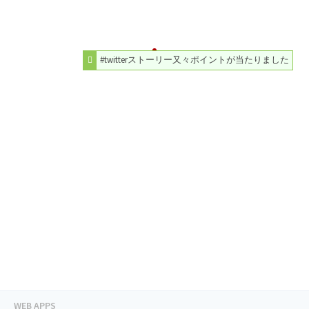
#twitterストーリー又々ポイントが当たりました
WEB APPS