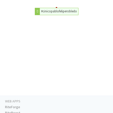
#cinicopablofeliperobledo
WEB APPS
RiteForge
RiteBoost