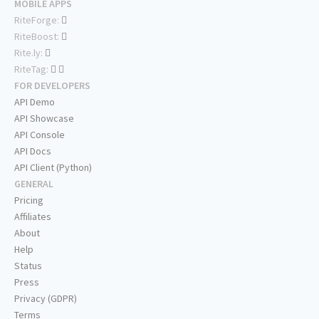
MOBILE APPS
RiteForge:
RiteBoost:
Rite.ly:
RiteTag:
FOR DEVELOPERS
API Demo
API Showcase
API Console
API Docs
API Client (Python)
GENERAL
Pricing
Affiliates
About
Help
Status
Press
Privacy (GDPR)
Terms