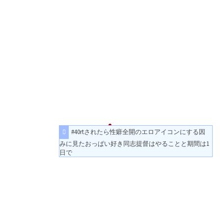
#40rtされたら性癖全開のエロアイコンにする因
みに見たおっぱい好き同志提督はやることと期間は1
日で