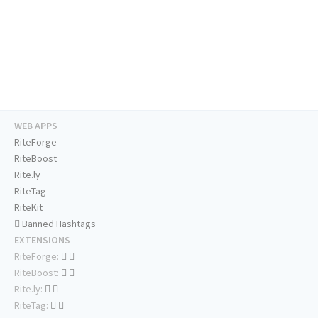
WEB APPS
RiteForge
RiteBoost
Rite.ly
RiteTag
RiteKit
Banned Hashtags
EXTENSIONS
RiteForge:
RiteBoost:
Rite.ly:
RiteTag: