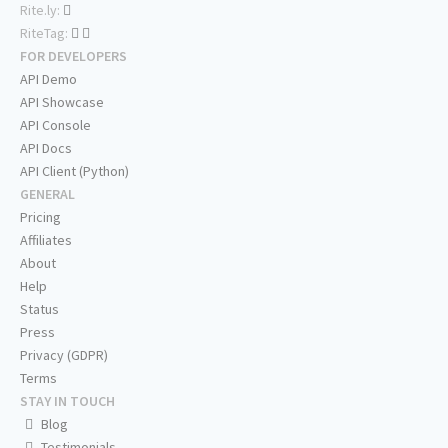
Rite.ly:
RiteTag:
FOR DEVELOPERS
API Demo
API Showcase
API Console
API Docs
API Client (Python)
GENERAL
Pricing
Affiliates
About
Help
Status
Press
Privacy (GDPR)
Terms
STAY IN TOUCH
Blog
Testimonials