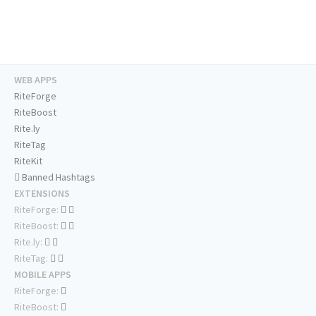
WEB APPS
RiteForge
RiteBoost
Rite.ly
RiteTag
RiteKit
Banned Hashtags
EXTENSIONS
RiteForge:
RiteBoost:
Rite.ly:
RiteTag:
MOBILE APPS
RiteForge:
RiteBoost: