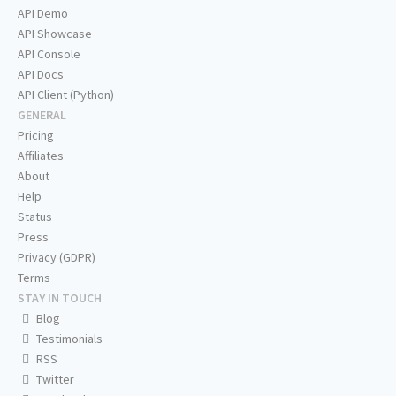
API Demo
API Showcase
API Console
API Docs
API Client (Python)
GENERAL
Pricing
Affiliates
About
Help
Status
Press
Privacy (GDPR)
Terms
STAY IN TOUCH
Blog
Testimonials
RSS
Twitter