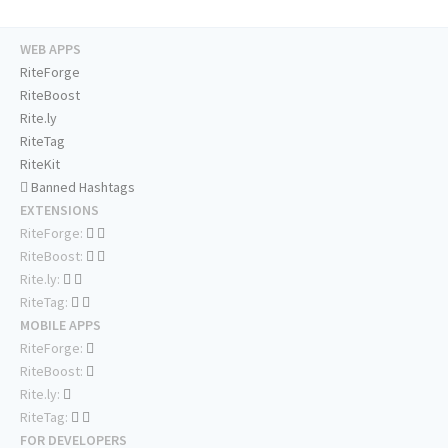
WEB APPS
RiteForge
RiteBoost
Rite.ly
RiteTag
RiteKit
Banned Hashtags
EXTENSIONS
RiteForge:
RiteBoost:
Rite.ly:
RiteTag:
MOBILE APPS
RiteForge:
RiteBoost:
Rite.ly:
RiteTag:
FOR DEVELOPERS