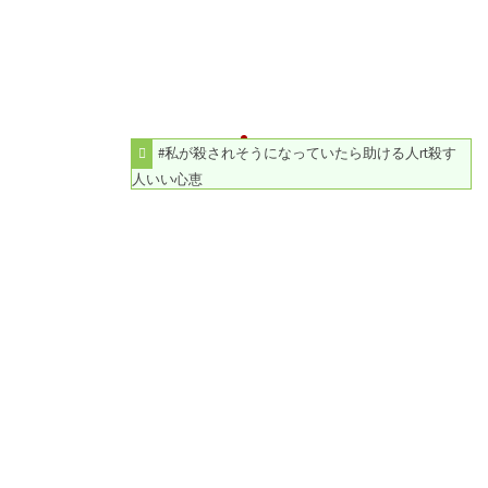
#私が殺されそうになっていたら助ける人rt殺す
人いい心恵