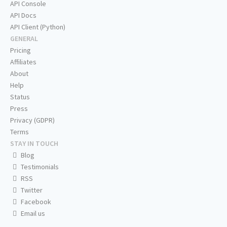
API Console
API Docs
API Client (Python)
GENERAL
Pricing
Affiliates
About
Help
Status
Press
Privacy (GDPR)
Terms
STAY IN TOUCH
Blog
Testimonials
RSS
Twitter
Facebook
Email us