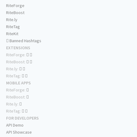
RiteForge
RiteBoost
Rite.ly
RiteTag
RiteKit
Banned Hashtags
EXTENSIONS
RiteForge:
RiteBoost:
Rite.ly:
RiteTag:
MOBILE APPS
RiteForge:
RiteBoost:
Rite.ly:
RiteTag:
FOR DEVELOPERS
API Demo
API Showcase