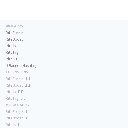
WEB APPS
RiteForge
RiteBoost
Rite.ly
RiteTag
RiteKit
Banned Hashtags
EXTENSIONS
RiteForge:
RiteBoost:
Rite.ly:
RiteTag:
MOBILE APPS
RiteForge:
RiteBoost:
Rite.ly: