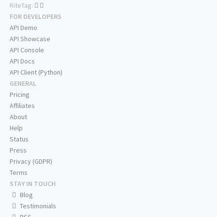
RiteTag:
FOR DEVELOPERS
API Demo
API Showcase
API Console
API Docs
API Client (Python)
GENERAL
Pricing
Affiliates
About
Help
Status
Press
Privacy (GDPR)
Terms
STAY IN TOUCH
Blog
Testimonials