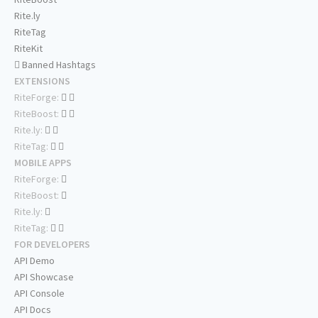
Rite.ly
RiteTag
RiteKit
Banned Hashtags
EXTENSIONS
RiteForge:
RiteBoost:
Rite.ly:
RiteTag:
MOBILE APPS
RiteForge:
RiteBoost:
Rite.ly:
RiteTag:
FOR DEVELOPERS
API Demo
API Showcase
API Console
API Docs