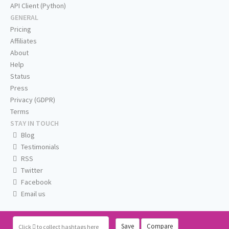
API Client (Python)
GENERAL
Pricing
Affiliates
About
Help
Status
Press
Privacy (GDPR)
Terms
STAY IN TOUCH
Blog
Testimonials
RSS
Twitter
Facebook
Email us
Save
Compare
Click
to collect hashtags here