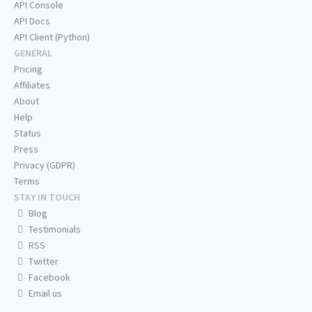
API Console
API Docs
API Client (Python)
GENERAL
Pricing
Affiliates
About
Help
Status
Press
Privacy (GDPR)
Terms
STAY IN TOUCH
Blog
Testimonials
RSS
Twitter
Facebook
Email us