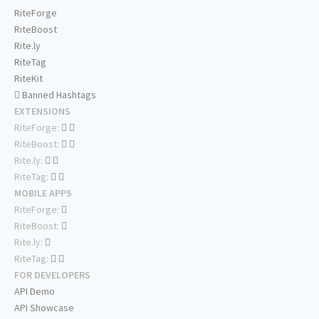
RiteForge
RiteBoost
Rite.ly
RiteTag
RiteKit
Banned Hashtags
EXTENSIONS
RiteForge:
RiteBoost:
Rite.ly:
RiteTag:
MOBILE APPS
RiteForge:
RiteBoost:
Rite.ly:
RiteTag:
FOR DEVELOPERS
API Demo
API Showcase