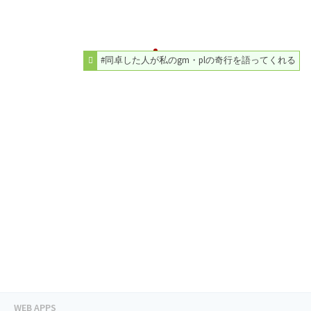
#同卓した人が私のgm・plの奇行を語ってくれる
WEB APPS