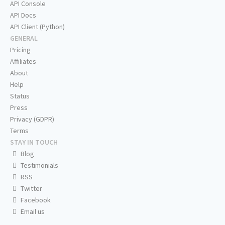
API Console
API Docs
API Client (Python)
GENERAL
Pricing
Affiliates
About
Help
Status
Press
Privacy (GDPR)
Terms
STAY IN TOUCH
Blog
Testimonials
RSS
Twitter
Facebook
Email us