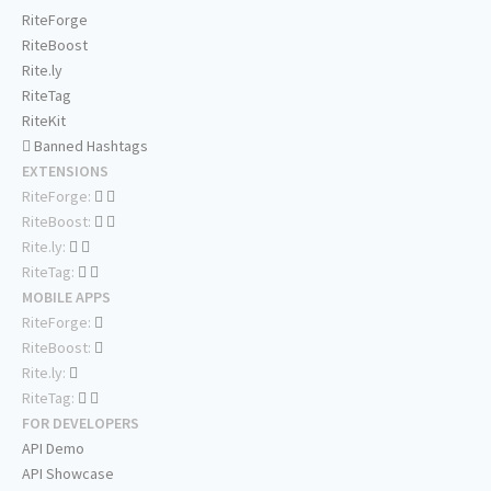
RiteForge
RiteBoost
Rite.ly
RiteTag
RiteKit
Banned Hashtags
EXTENSIONS
RiteForge:
RiteBoost:
Rite.ly:
RiteTag:
MOBILE APPS
RiteForge:
RiteBoost:
Rite.ly:
RiteTag:
FOR DEVELOPERS
API Demo
API Showcase