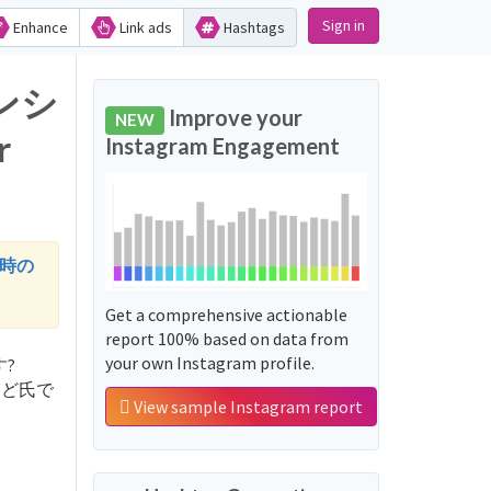
Sign in
Enhance
Link ads
Hashtags
テンシ
Improve your
NEW
r
Instagram Engagement
時の
Get a comprehensive actionable
report 100% based on data from
your own Instagram profile.
す?
こうど氏で
View sample Instagram report