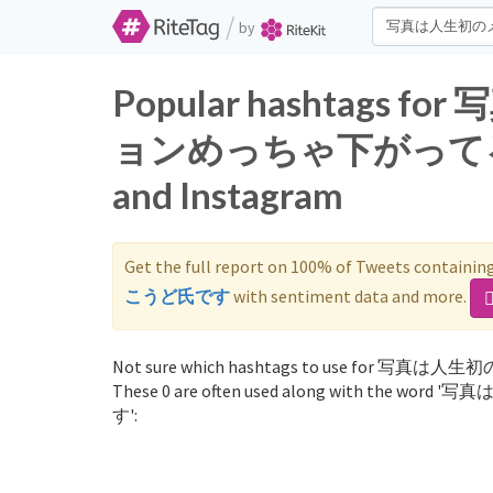
/
by
Popular hashtag
ョンめっちゃ下がってる時
and Instagram
Get the full report on 100% of Tweets containin
こうど氏です
with sentiment data and more.
Not sure which hashtags to use
These 0 are often used along wit
す':