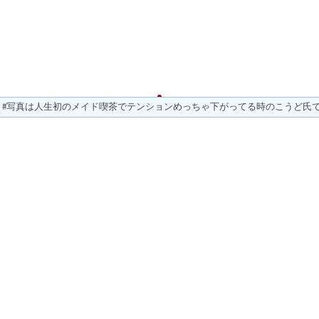
#写真は人生初のメイド喫茶でテンションめっちゃ下がってる時のこうど氏