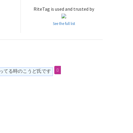
RiteTag is used and trusted by
See the full list
ってる時のこうど氏です