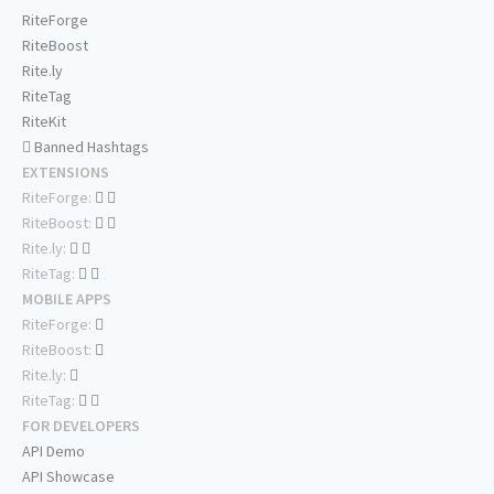
RiteForge
RiteBoost
Rite.ly
RiteTag
RiteKit
Banned Hashtags
EXTENSIONS
RiteForge:
RiteBoost:
Rite.ly:
RiteTag:
MOBILE APPS
RiteForge:
RiteBoost:
Rite.ly:
RiteTag:
FOR DEVELOPERS
API Demo
API Showcase