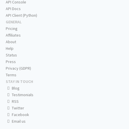
API Console
API Docs
API Client (Python)
GENERAL
Pricing
Affiliates
About
Help
Status
Press
Privacy (GDPR)
Terms
STAY IN TOUCH
Blog
Testimonials
RSS
Twitter
Facebook
Email us