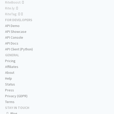
RiteBoost:
Rite.ly:
RiteTag:
FOR DEVELOPERS
API Demo
API Showcase
API Console
API Docs
API Client (Python)
GENERAL
Pricing
Affiliates
About
Help
Status
Press
Privacy (GDPR)
Terms
STAY IN TOUCH
Blog