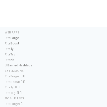
WEB APPS
RiteForge
RiteBoost
Rite.ly
RiteTag
RiteKit
Banned Hashtags
EXTENSIONS
RiteForge:
RiteBoost:
Rite.ly:
RiteTag:
MOBILE APPS
RiteForge: