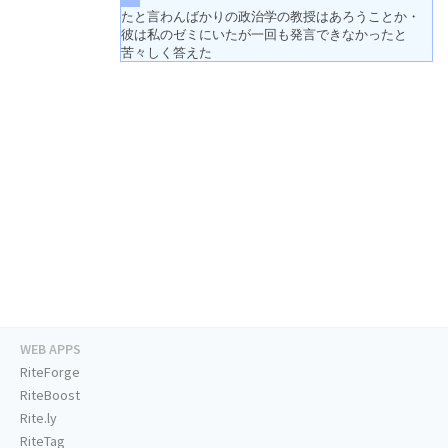
たと言わんばかりの政治学の教授はあろうことか・
彼は私のゼミにいたが一回も発言できなかったと
苦々しく答えた
WEB APPS
RiteForge
RiteBoost
Rite.ly
RiteTag