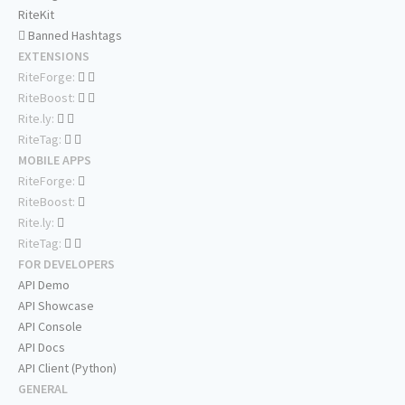
RiteKit
Banned Hashtags
EXTENSIONS
RiteForge:
RiteBoost:
Rite.ly:
RiteTag:
MOBILE APPS
RiteForge:
RiteBoost:
Rite.ly:
RiteTag:
FOR DEVELOPERS
API Demo
API Showcase
API Console
API Docs
API Client (Python)
GENERAL