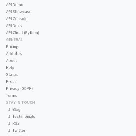
API Demo
API Showcase
API Console
API Docs
API Client (Python)
GENERAL
Pricing
Affiliates
About
Help
Status
Press
Privacy (GDPR)
Terms
STAY IN TOUCH
Blog
Testimonials
RSS
Twitter