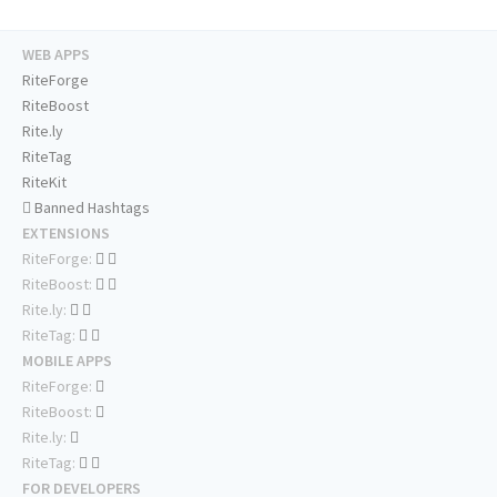
WEB APPS
RiteForge
RiteBoost
Rite.ly
RiteTag
RiteKit
Banned Hashtags
EXTENSIONS
RiteForge:
RiteBoost:
Rite.ly:
RiteTag:
MOBILE APPS
RiteForge:
RiteBoost:
Rite.ly:
RiteTag:
FOR DEVELOPERS