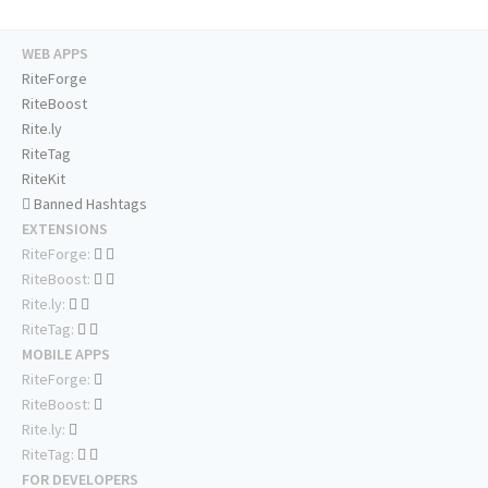
WEB APPS
RiteForge
RiteBoost
Rite.ly
RiteTag
RiteKit
Banned Hashtags
EXTENSIONS
RiteForge:
RiteBoost:
Rite.ly:
RiteTag:
MOBILE APPS
RiteForge:
RiteBoost:
Rite.ly:
RiteTag:
FOR DEVELOPERS