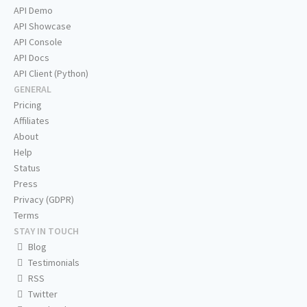
API Demo
API Showcase
API Console
API Docs
API Client (Python)
GENERAL
Pricing
Affiliates
About
Help
Status
Press
Privacy (GDPR)
Terms
STAY IN TOUCH
Blog
Testimonials
RSS
Twitter