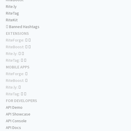
Rite.ly
RiteTag
RiteKit
Banned Hashtags
EXTENSIONS
RiteForge:
RiteBoost:
Rite.ly:
RiteTag:
MOBILE APPS
RiteForge:
RiteBoost:
Rite.ly:
RiteTag:
FOR DEVELOPERS
API Demo
API Showcase
API Console
API Docs