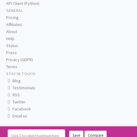
API Client (Python)
GENERAL
Pricing
Affiliates
About
Help
Status
Press
Privacy (GDPR)
Terms
STAY IN TOUCH
Blog
Testimonials
RSS
Twitter
Facebook
Email us
Save
Compare
Click
to collect hashtags here