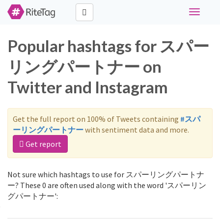
Toggle
navigati
Popular hashtags for スパー
リングパートナー on
Twitter and Instagram
Get the full report on 100% of Tweets containing
#スパ
ーリングパートナー
with sentiment data and more.
Get report
Not sure which hashtags to use for スパーリングパートナ
ー? These 0 are often used along with the word 'スパーリン
グパートナー':