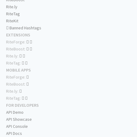
Rite.ly
RiteTag
RiteKit
Banned Hashtags
EXTENSIONS
RiteForge:
RiteBoost:
Rite.ly:
RiteTag:
MOBILE APPS
RiteForge:
RiteBoost:
Rite.ly:
RiteTag:
FOR DEVELOPERS
API Demo
API Showcase
API Console
API Docs