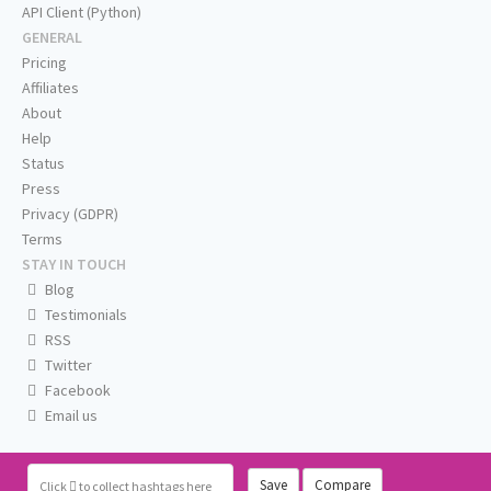
API Client (Python)
GENERAL
Pricing
Affiliates
About
Help
Status
Press
Privacy (GDPR)
Terms
STAY IN TOUCH
Blog
Testimonials
RSS
Twitter
Facebook
Email us
Save
Compare
Click
to collect hashtags here