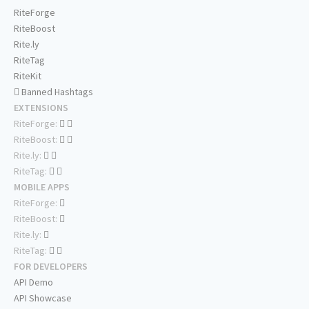
RiteForge
RiteBoost
Rite.ly
RiteTag
RiteKit
Banned Hashtags
EXTENSIONS
RiteForge:
RiteBoost:
Rite.ly:
RiteTag:
MOBILE APPS
RiteForge:
RiteBoost:
Rite.ly:
RiteTag:
FOR DEVELOPERS
API Demo
API Showcase