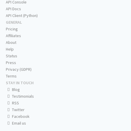
API Console
API Docs
API Client (Python)
GENERAL
Pricing
Affiliates
About
Help
Status
Press
Privacy (GDPR)
Terms
STAY IN TOUCH
Blog
Testimonials
RSS
Twitter
Facebook
Email us