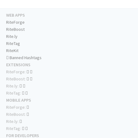
WEB APPS
RiteForge
RiteBoost
Rite.ly
RiteTag
RiteKit
Banned Hashtags
EXTENSIONS
RiteForge:
RiteBoost:
Rite.ly:
RiteTag:
MOBILE APPS
RiteForge:
RiteBoost:
Rite.ly:
RiteTag:
FOR DEVELOPERS