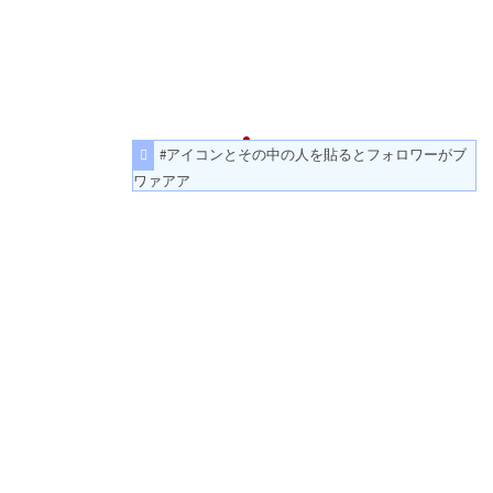
#アイコンとその中の人を貼るとフォロワーがブ
ワァアア