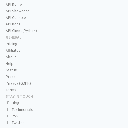
API Demo
API Showcase
API Console
API Docs
API Client (Python)
GENERAL
Pricing
Affiliates
About
Help
Status
Press
Privacy (GDPR)
Terms
STAY IN TOUCH
Blog
Testimonials
RSS
Twitter