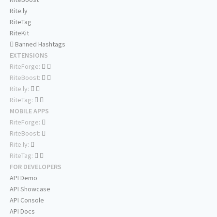
Rite.ly
RiteTag
RiteKit
Banned Hashtags
EXTENSIONS
RiteForge:
RiteBoost:
Rite.ly:
RiteTag:
MOBILE APPS
RiteForge:
RiteBoost:
Rite.ly:
RiteTag:
FOR DEVELOPERS
API Demo
API Showcase
API Console
API Docs