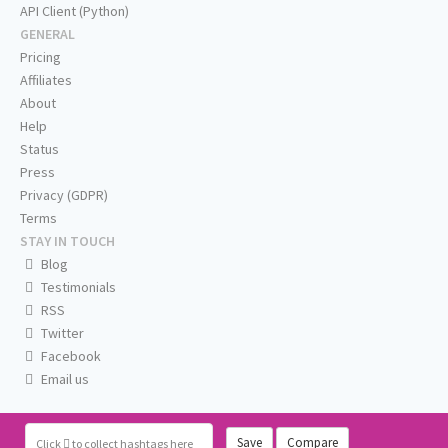
API Client (Python)
GENERAL
Pricing
Affiliates
About
Help
Status
Press
Privacy (GDPR)
Terms
STAY IN TOUCH
Blog
Testimonials
RSS
Twitter
Facebook
Email us
Save
Compare
Click
to collect hashtags here