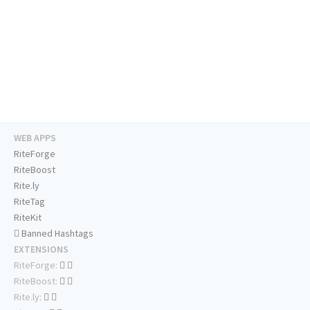
WEB APPS
RiteForge
RiteBoost
Rite.ly
RiteTag
RiteKit
Banned Hashtags
EXTENSIONS
RiteForge:
RiteBoost:
Rite.ly: