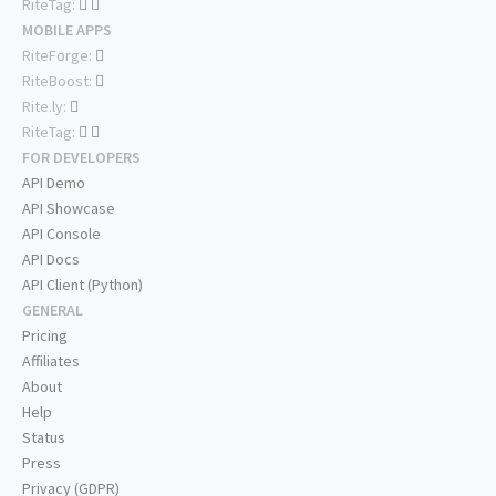
RiteTag:
MOBILE APPS
RiteForge:
RiteBoost:
Rite.ly:
RiteTag:
FOR DEVELOPERS
API Demo
API Showcase
API Console
API Docs
API Client (Python)
GENERAL
Pricing
Affiliates
About
Help
Status
Press
Privacy (GDPR)