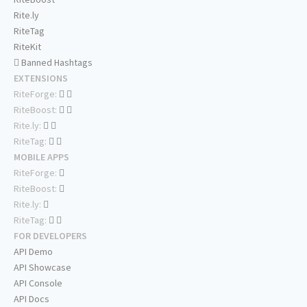
Rite.ly
RiteTag
RiteKit
Banned Hashtags
EXTENSIONS
RiteForge:
RiteBoost:
Rite.ly:
RiteTag:
MOBILE APPS
RiteForge:
RiteBoost:
Rite.ly:
RiteTag:
FOR DEVELOPERS
API Demo
API Showcase
API Console
API Docs