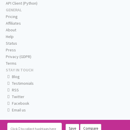
API Client (Python)
GENERAL
Pricing
Affiliates
About
Help
Status
Press
Privacy (GDPR)
Terms
STAY IN TOUCH
Blog
Testimonials
RSS
Twitter
Facebook
Email us
Save
Compare
Click
to collect hashtags here