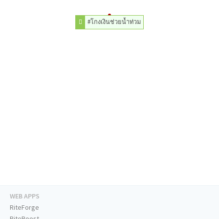
#โกงเงินช่วยน้ำท่วม
WEB APPS
RiteForge
RiteBoost