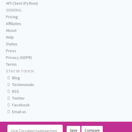
API Client (Python)
GENERAL
Pricing
Affiliates
About
Help
Status
Press
Privacy (GDPR)
Terms
STAY IN TOUCH
Blog
Testimonials
RSS
Twitter
Facebook
Email us
Save
Compare
Click
to collect hashtags here