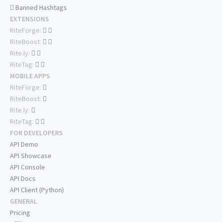
Banned Hashtags
EXTENSIONS
RiteForge:
RiteBoost:
Rite.ly:
RiteTag:
MOBILE APPS
RiteForge:
RiteBoost:
Rite.ly:
RiteTag:
FOR DEVELOPERS
API Demo
API Showcase
API Console
API Docs
API Client (Python)
GENERAL
Pricing