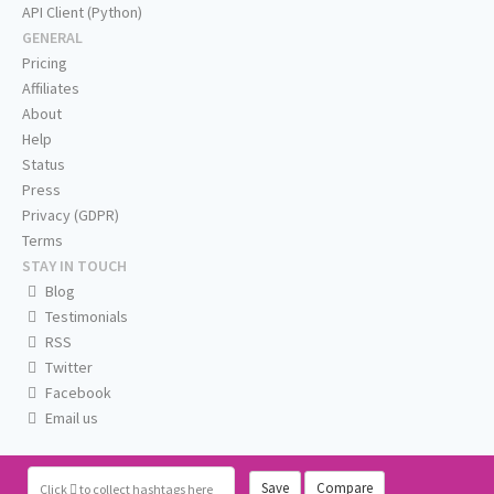
API Client (Python)
GENERAL
Pricing
Affiliates
About
Help
Status
Press
Privacy (GDPR)
Terms
STAY IN TOUCH
Blog
Testimonials
RSS
Twitter
Facebook
Email us
Save
Compare
Click
to collect hashtags here