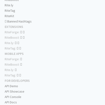
Rite.ly
RiteTag
RiteKit
Banned Hashtags
EXTENSIONS
RiteForge:
RiteBoost:
Rite.ly:
RiteTag:
MOBILE APPS
RiteForge:
RiteBoost:
Rite.ly:
RiteTag:
FOR DEVELOPERS
API Demo
API Showcase
API Console
API Docs