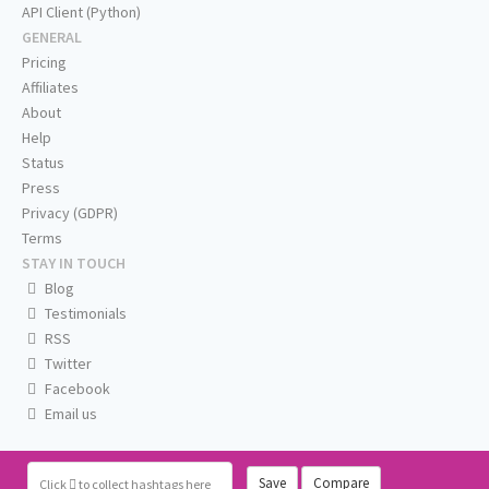
API Client (Python)
GENERAL
Pricing
Affiliates
About
Help
Status
Press
Privacy (GDPR)
Terms
STAY IN TOUCH
Blog
Testimonials
RSS
Twitter
Facebook
Email us
Save
Compare
Click
to collect hashtags here