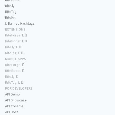
Rite.ly
RiteTag
RiteKit
Banned Hashtags
EXTENSIONS
RiteForge:
RiteBoost:
Rite.ly:
RiteTag:
MOBILE APPS
RiteForge:
RiteBoost:
Rite.ly:
RiteTag:
FOR DEVELOPERS
API Demo
API Showcase
API Console
API Docs