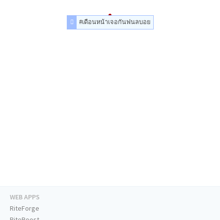
#เดือนหน้าเจอกันฟนลบอย
WEB APPS
RiteForge
RiteBoost