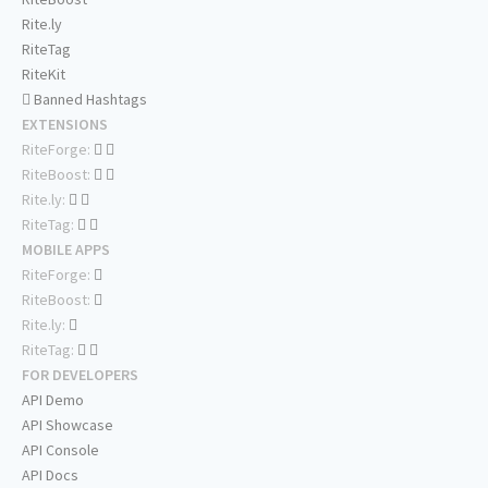
Rite.ly
RiteTag
RiteKit
Banned Hashtags
EXTENSIONS
RiteForge:
RiteBoost:
Rite.ly:
RiteTag:
MOBILE APPS
RiteForge:
RiteBoost:
Rite.ly:
RiteTag:
FOR DEVELOPERS
API Demo
API Showcase
API Console
API Docs