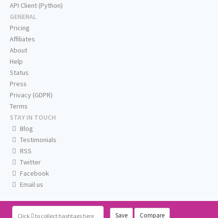
API Client (Python)
GENERAL
Pricing
Affiliates
About
Help
Status
Press
Privacy (GDPR)
Terms
STAY IN TOUCH
Blog
Testimonials
RSS
Twitter
Facebook
Email us
Save
Compare
Click
to collect hashtags here