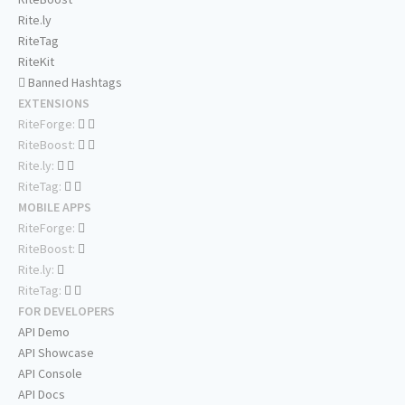
Rite.ly
RiteTag
RiteKit
Banned Hashtags
EXTENSIONS
RiteForge:
RiteBoost:
Rite.ly:
RiteTag:
MOBILE APPS
RiteForge:
RiteBoost:
Rite.ly:
RiteTag:
FOR DEVELOPERS
API Demo
API Showcase
API Console
API Docs