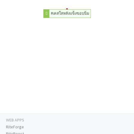
#เคสใสหลังแข็งขอบนิ่ม
WEB APPS
RiteForge
RiteBoost