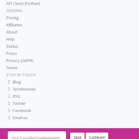
API Client (Python)
GENERAL
Pricing
Affiliates
About
Help
Status
Press
Privacy (GDPR)
Terms
STAY IN TOUCH
Blog
Testimonials
RSS
Twitter
Facebook
Email us
Save
Compare
Click
to collect hashtags here